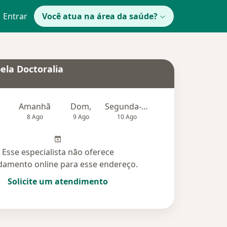
Entrar
Você atua na área da saúde?
ela Doctoralia
Amanhã
Dom,
Segunda-feira
Ter,
Qu
8 Ago
9 Ago
10 Ago
11 Ago
12 Ag
Esse especialista não oferece
amento online para esse endereço.
Solicite um atendimento