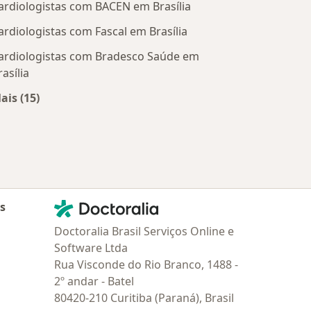
ardiologistas com BACEN em Brasília
ardiologistas com Fascal em Brasília
ardiologistas com Bradesco Saúde em
rasília
ais (15)
Mais na categoria: Convênios médicos mais populare
Contato
Doctoralia - Homepage
as
Doctoralia Brasil Serviços Online e
Software Ltda
Rua Visconde do Rio Branco, 1488 -
2º andar - Batel
80420-210 Curitiba (Paraná), Brasil