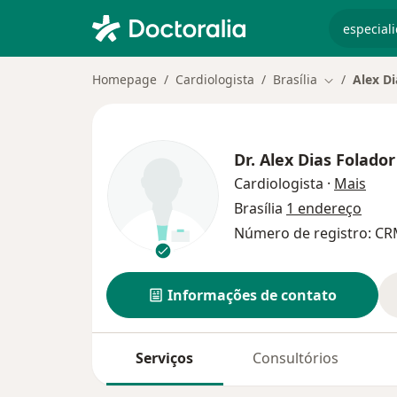
especiali
Homepage
Cardiologista
Brasília
Alex D
Mudar de c
Dr.
Alex Dias Folado
sobr
Cardiologista
·
Mais
Brasília
1 endereço
Número de registro: CR
Informações de contato
Serviços
Consultórios