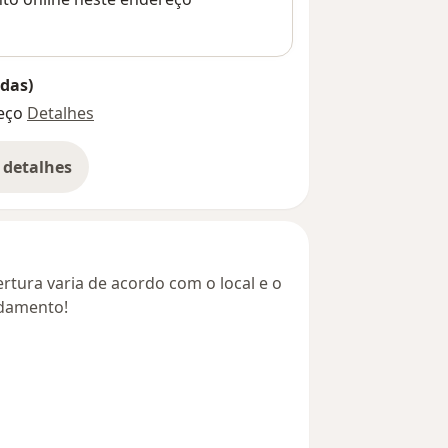
das)
eço
Detalhes
 detalhes
bre o endereço
rtura varia de acordo com o local e o
ndamento!