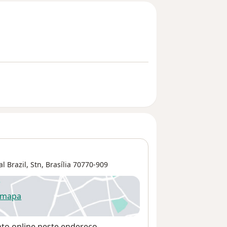
l Brazil,
Stn
,
Brasília
70770-909
 mapa
re num novo separador
nto online neste endereço