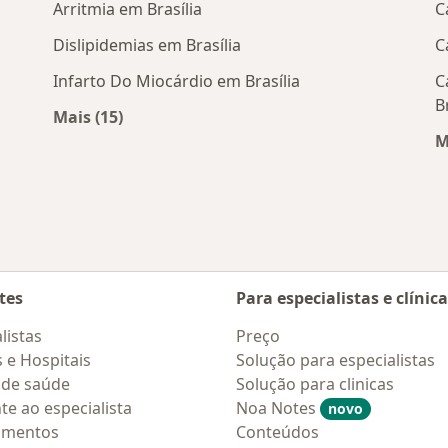
Arritmia em Brasília
C
Dislipidemias em Brasília
C
Infarto Do Miocárdio em Brasília
C
B
Mais (15)
róximos
Mais na categoria: Doenças mais tratadas
M
tes
Para especialistas e clínic
listas
Preço
s e Hospitais
Solução para especialistas
 de saúde
Solução para clinicas
te ao especialista
Noa Notes
novo
amentos
Conteúdos