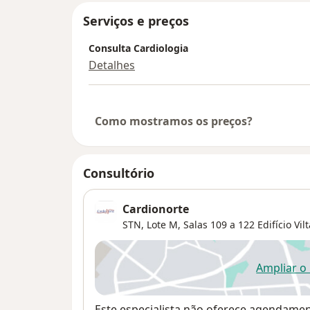
Serviços e preços
Consulta Cardiologia
Detalhes
Como mostramos os preços?
Consultório
Cardionorte
STN, Lote M, Salas 109 a 122 Edifício Vilta
Ampliar o
ab
Disponibilidade
Este especialista não oferece agendame