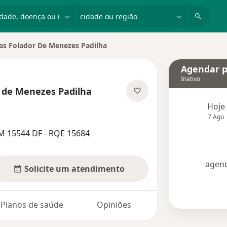
dade, doença ou nome
cidade ou região
ias Folador De Menezes Padilha
idade
Agendar p
Inativo
r de Menezes Padilha
e as especializações
Hoje
7 Ago
M 15544 DF - RQE 15684
agend
Solicite um atendimento
Planos de saúde
Opiniões