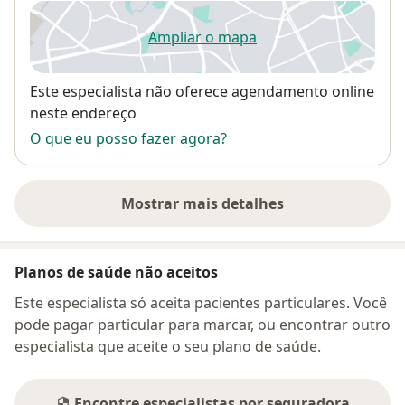
Ampliar o mapa
abre num novo separador
Disponibilidade
Este especialista não oferece agendamento online
neste endereço
O que eu posso fazer agora?
Mostrar mais detalhes
sobre o endereço
Planos de saúde não aceitos
Este especialista só aceita pacientes particulares. Você
pode pagar particular para marcar, ou encontrar outro
especialista que aceite o seu plano de saúde.
Encontre especialistas por seguradora