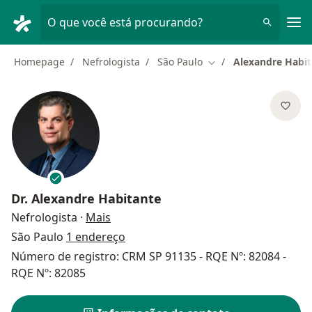
Men
O que você está procurando?
Homepage
Nefrologista
São Paulo
Alexandre Habit
Mudar de cidade
Dr.
Alexandre Habitante
sobre as especializações
Nefrologista
·
Mais
São Paulo
1 endereço
Número de registro: CRM SP 91135 - RQE Nº: 82084 -
RQE Nº: 82085