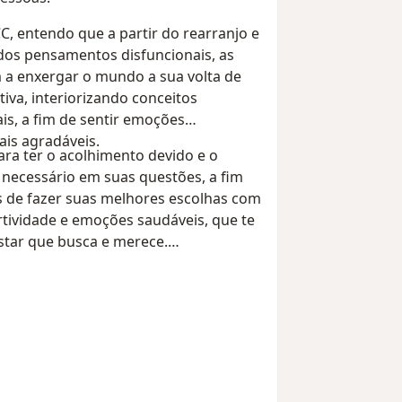
C, entendo que a partir do rearranjo e
 dos pensamentos disfuncionais, as
a enxergar o mundo a sua volta de
iva, interiorizando conceitos
is, a fim de sentir emoções
ais agradáveis.
ra ter o acolhimento devido e o
necessário em suas questões, a fim
s de fazer suas melhores escolhas com
rtividade e emoções saudáveis, que te
tar que busca e merece.
erapêutico é personalizado,
história, ritos e objetos.
rio e seja bem-vindo(a).