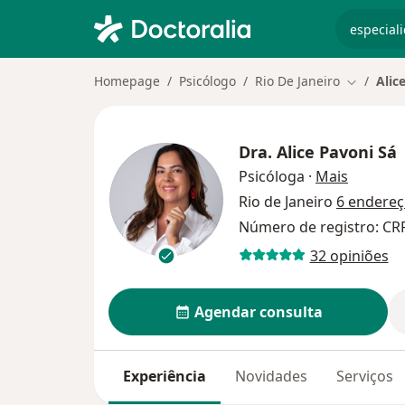
especiali
Homepage
Psicólogo
Rio De Janeiro
Alic
Mudar de
Dra.
Alice Pavoni Sá
sobre as
Psicóloga
·
Mais
Rio de Janeiro
6 endere
Número de registro: CRP
32 opiniões
Agendar consulta
Experiência
Novidades
Serviços