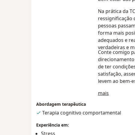
Na prática da TC
ressignificação
pessoas passam 
forma mais posit
adequados e rea
verdadeiras e m
Conte comigo pa
direcionamento 
de ter condiçõe
satisfação, asse
levem ao bem-es
Sobre mim
mais
Cada processo t
respeitando sua 
Abordagem terapêutica
Terapia cognitivo comportamental
Agende seu horá
Experiência em:
Stress