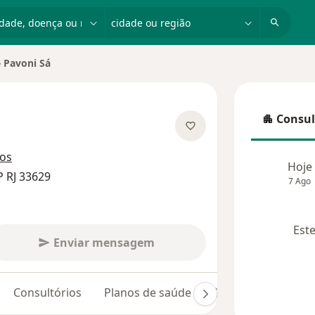
dade, doença ou nome
cidade ou região
e Pavoni Sá
 cidade
Consul
Consulta
 especializações
ços
Hoje
 RJ 33629
7 Ago
Este
Enviar mensagem
Consultórios
Planos de saúde
Opiniões (32)
D