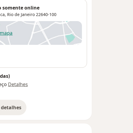
adequados
o somente online
uca
,
Rio de Janeiro
22640-100
 opção de
te,
 mapa
re num novo separador
das)
eço
Detalhes
 detalhes
bre o endereço