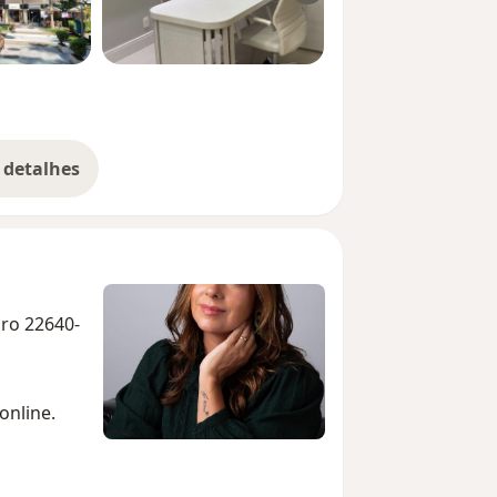
 detalhes
bre a experiência
iro 22640-
online.