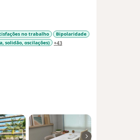
atisfações no trabalho
Bipolaridade
a11y_sr_more_diseases
, solidão, oscilações)
+43