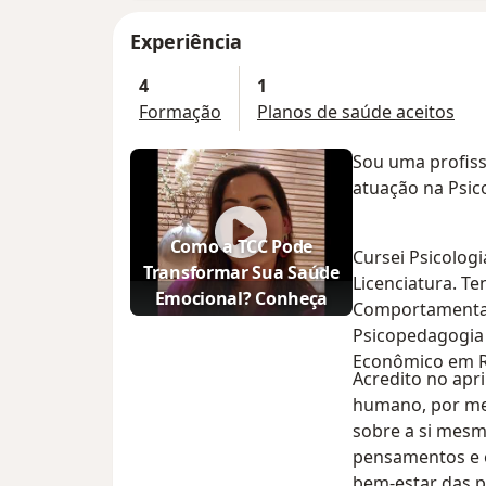
Experiência
4
1
Formação
Planos de saúde aceitos
Sou uma profiss
atuação na Psico
Como a TCC Pode
Cursei Psicolog
Transformar Sua Saúde
Licenciatura. T
Emocional? Conheça
Comportamental
Meu Atendimento
Psicopedagogia 
Psicológico!
Econômico em R
Acredito no ap
humano, por meio
sobre a si mesm
pensamentos e 
bem-estar das p