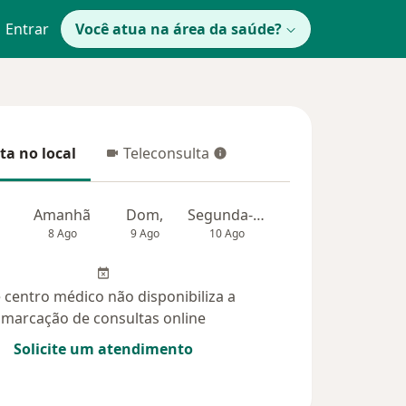
Entrar
Você atua na área da saúde?
ta no local
Teleconsulta
 no local
Teleconsulta
Amanhã
Dom,
Segunda-feira
Ter,
Qua
8 Ago
9 Ago
10 Ago
11 Ago
12 Ag
 centro médico não disponibiliza a
marcação de consultas online
Solicite um atendimento
úvidas respondidas (9)