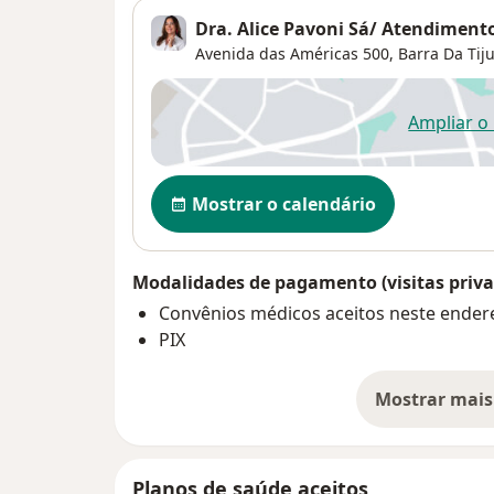
* O plano não oferece especialistas 
Dra. Alice Pavoni Sá/ Atendiment
na região.
Avenida das Américas 500,
Barra Da Tij
Além disso, muitos planos oferecem a
reembolso por escolha livre do pacien
Ampliar o
ab
mesmo sem justificativa clínica.
Disponibilidade
Mostrar o calendário
Modalidades de pagamento (visitas priva
Convênios médicos aceitos neste ender
PIX
Mostrar mais
so
Planos de saúde aceitos