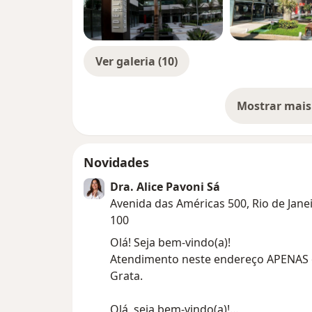
Ver galeria (10)
Mostrar mais
so
Novidades
Dra. Alice Pavoni Sá
Avenida das Américas 500, Rio de Jane
100
Olá! Seja bem-vindo(a)!
Atendimento neste endereço APENAS 
Grata.
Olá, seja bem-vindo(a)!