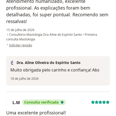
Atendimento humanizado, excelente
profissional. As explicações foram bem
detalhadas, foi super pontual. Recomendo sem
ressalvas!
15 de julho de 2026
•
Consultório Mastologia Dra Aline do Espírito Santo
•
Primeira
consulta Mastologia
na opinião do utilizador L. S. B.
•
Solicitar revisão
Dra. Aline Oliveira do Espírito Santo
Muito obrigada pelo carinho e confiança! Abs
18 de julho de 2026
L.M
Consulta verificada
L
Uma excelente profissional!