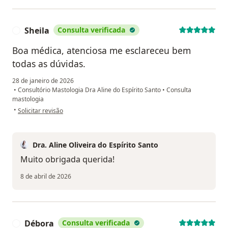
Sheila
Consulta verificada
S
Boa médica, atenciosa me esclareceu bem
todas as dúvidas.
28 de janeiro de 2026
•
Consultório Mastologia Dra Aline do Espírito Santo
•
Consulta
mastologia
na opinião do utilizador Sheila
•
Solicitar revisão
Dra. Aline Oliveira do Espírito Santo
Muito obrigada querida!
8 de abril de 2026
Débora
Consulta verificada
D