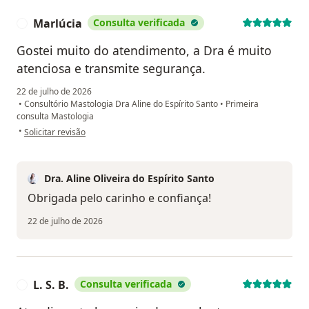
Marlúcia
Consulta verificada
M
Gostei muito do atendimento, a Dra é muito
atenciosa e transmite segurança.
22 de julho de 2026
•
Consultório Mastologia Dra Aline do Espírito Santo
•
Primeira
consulta Mastologia
na opinião do utilizador Marlúcia
•
Solicitar revisão
Dra. Aline Oliveira do Espírito Santo
Obrigada pelo carinho e confiança!
22 de julho de 2026
L. S. B.
Consulta verificada
L