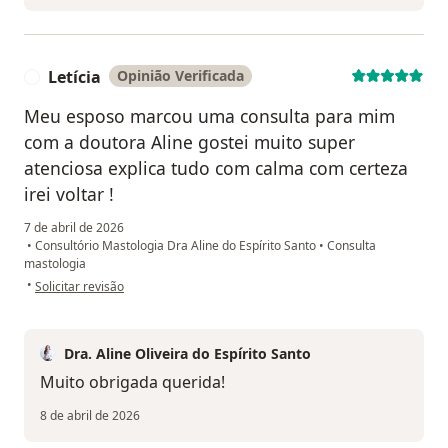
Letícia
Opinião Verificada
L
Meu esposo marcou uma consulta para mim
com a doutora Aline gostei muito super
atenciosa explica tudo com calma com certeza
irei voltar !
7 de abril de 2026
•
Consultório Mastologia Dra Aline do Espírito Santo
•
Consulta
mastologia
na opinião do utilizador Letícia
•
Solicitar revisão
Dra. Aline Oliveira do Espírito Santo
Muito obrigada querida!
8 de abril de 2026