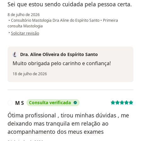
Sei que estou sendo cuidada pela pessoa certa.
8 de julho de 2026
•
Consultório Mastologia Dra Aline do Espírito Santo
•
Primeira
consulta Mastologia
na opinião do utilizador L.M
•
Solicitar revisão
Dra. Aline Oliveira do Espírito Santo
Muito obrigada pelo carinho e confiança!
18 de julho de 2026
M S
Consulta verificada
M
Ótima profissional , tirou minhas dúvidas , me
deixando mas tranquila em relação ao
acompanhamento dos meus exames