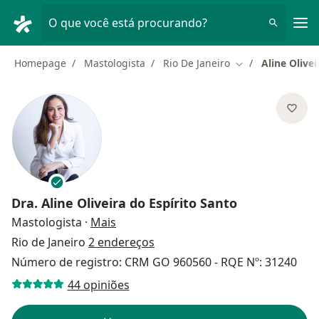
Men
O que você está procurando?
Homepage
Mastologista
Rio De Janeiro
Aline Olivei
Mudar de cidade
Dra.
Aline Oliveira do Espírito Santo
sobre as especializações
Mastologista
·
Mais
Rio de Janeiro
2 endereços
Número de registro: CRM GO 960560 - RQE Nº: 31240
44 opiniões