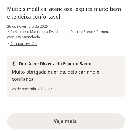
Muito simpática, atenciosa, explica muito bem
e te deixa confortável
26 de novembro de 2025
•
Consultório Mastologia Dra Aline do Espírito Santo
•
Primeira
consulta Mastologia
na opinião do utilizador Débora
•
Solicitar revisão
Dra. Aline Oliveira do Espírito Santo
Muito obrigada querida, pelo carinho e
confiança!
26 de novembro de 2025
Veja mais
opiniões acima