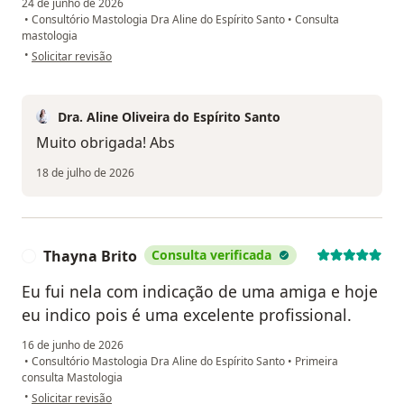
24 de junho de 2026
•
Consultório Mastologia Dra Aline do Espírito Santo
•
Consulta
mastologia
na opinião do utilizador M S
•
Solicitar revisão
Dra. Aline Oliveira do Espírito Santo
Muito obrigada! Abs
18 de julho de 2026
Thayna Brito
Consulta verificada
T
Eu fui nela com indicação de uma amiga e hoje
eu indico pois é uma excelente profissional.
16 de junho de 2026
•
Consultório Mastologia Dra Aline do Espírito Santo
•
Primeira
consulta Mastologia
na opinião do utilizador Thayna Brito
•
Solicitar revisão