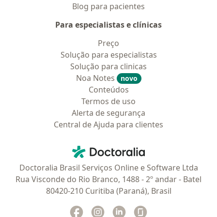
Blog para pacientes
Para especialistas e clínicas
Preço
Solução para especialistas
Solução para clinicas
Noa Notes
novo
Conteúdos
Termos de uso
Alerta de segurança
Central de Ajuda para clientes
Contato
Doctoralia - Homepage
Doctoralia Brasil Serviços Online e Software Ltda
Rua Visconde do Rio Branco, 1488 - 2º andar - Batel
80420-210 Curitiba (Paraná), Brasil
Facebook
abre num novo separador
Instagram
abre num novo separador
Linkedin
abre num novo separad
Glassdoor
abre num novo se