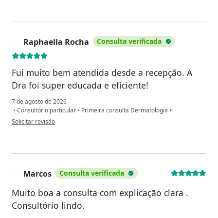
Raphaella Rocha
Consulta verificada
R
Fui muito bem atendida desde a recepção. A
Dra foi super educada e eficiente!
7 de agosto de 2026
•
Consultório particular
•
Primeira consulta Dermatologia
•
na opinião do utilizador Raphaella Rocha
Solicitar revisão
Marcos
Consulta verificada
M
Muito boa a consulta com explicação clara .
Consultório lindo.