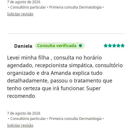
7 de agosto de 2026
•
Consultório particular
•
Primeira consulta Dermatologia
•
na opinião do utilizador R.M
Solicitar revisão
Daniela
Consulta verificada
D
Levei minha filha , consulta no horário
agendado, recepcionista simpática, consultório
organizado e dra Amanda explica tudo
detalhadamente, passou o tratamento que
tenho certeza que irá funcionar. Super
recomendo
7 de agosto de 2026
•
Consultório particular
•
Primeira consulta Dermatologia
•
na opinião do utilizador Daniela
Solicitar revisão