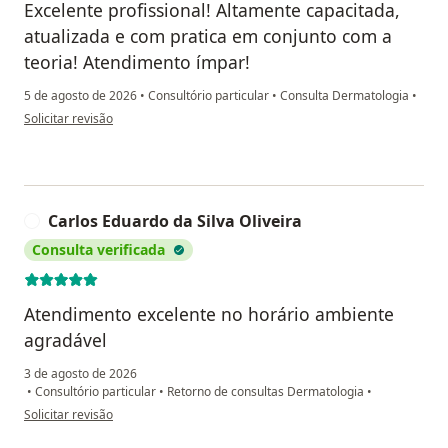
Excelente profissional! Altamente capacitada,
atualizada e com pratica em conjunto com a
teoria! Atendimento ímpar!
5 de agosto de 2026
•
Consultório particular
•
Consulta Dermatologia
•
na opinião do utilizador Fabrício Conceição Ferreira
Solicitar revisão
Carlos Eduardo da Silva Oliveira
C
Consulta verificada
Atendimento excelente no horário ambiente
agradável
3 de agosto de 2026
•
Consultório particular
•
Retorno de consultas Dermatologia
•
na opinião do utilizador Carlos Eduardo da Silva Oliveira
Solicitar revisão