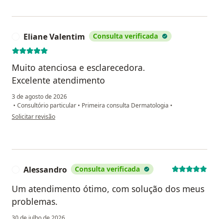
Eliane Valentim
Consulta verificada
E
Muito atenciosa e esclarecedora.
Excelente atendimento
3 de agosto de 2026
•
Consultório particular
•
Primeira consulta Dermatologia
•
na opinião do utilizador Eliane Valentim
Solicitar revisão
Alessandro
Consulta verificada
A
Um atendimento ótimo, com solução dos meus
problemas.
30 de julho de 2026