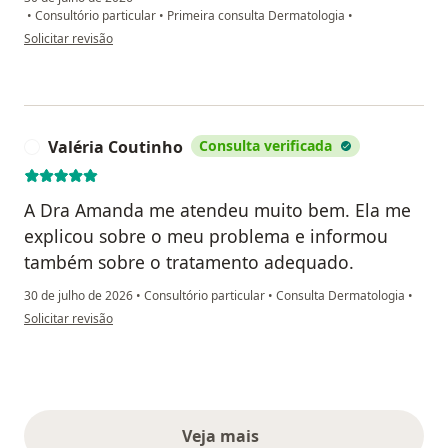
•
Consultório particular
•
Primeira consulta Dermatologia
•
na opinião do utilizador Alessandro
Solicitar revisão
Valéria Coutinho
Consulta verificada
V
A Dra Amanda me atendeu muito bem. Ela me
explicou sobre o meu problema e informou
também sobre o tratamento adequado.
30 de julho de 2026
•
Consultório particular
•
Consulta Dermatologia
•
na opinião do utilizador Valéria Coutinho
Solicitar revisão
Veja mais
opiniões acima