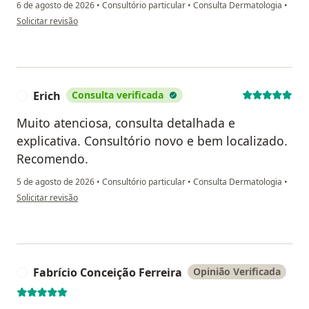
6 de agosto de 2026
•
Consultório particular
•
Consulta Dermatologia
•
na opinião do utilizador Marcos
Solicitar revisão
Erich
Consulta verificada
E
Muito atenciosa, consulta detalhada e
explicativa. Consultório novo e bem localizado.
Recomendo.
5 de agosto de 2026
•
Consultório particular
•
Consulta Dermatologia
•
na opinião do utilizador Erich
Solicitar revisão
Fabrício Conceição Ferreira
Opinião Verificada
F