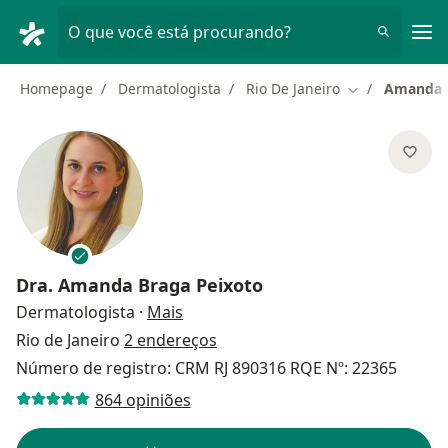
Men
O que você está procurando?
Homepage
Dermatologista
Rio De Janeiro
Amanda B
Mudar de cida
Dra.
Amanda Braga Peixoto
sobre as especializações
Dermatologista
·
Mais
Rio de Janeiro
2 endereços
Número de registro: CRM RJ 890316 RQE Nº: 22365
864 opiniões