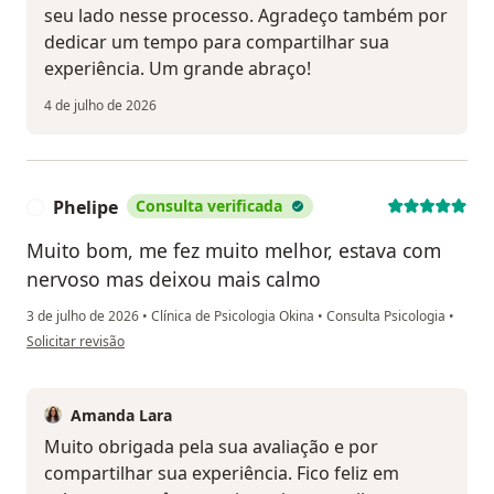
seu lado nesse processo. Agradeço também por
dedicar um tempo para compartilhar sua
experiência. Um grande abraço!
4 de julho de 2026
Phelipe
Consulta verificada
P
Muito bom, me fez muito melhor, estava com
nervoso mas deixou mais calmo
3 de julho de 2026
•
Clínica de Psicologia Okina
•
Consulta Psicologia
•
na opinião do utilizador Phelipe
Solicitar revisão
Amanda Lara
Muito obrigada pela sua avaliação e por
compartilhar sua experiência. Fico feliz em