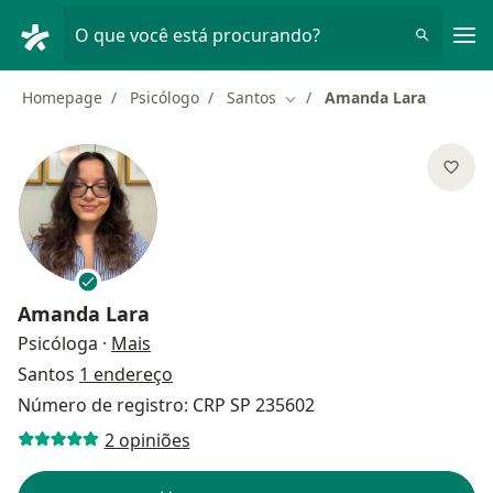
Men
O que você está procurando?
Homepage
Psicólogo
Santos
Amanda Lara
Mudar de cidade
Amanda Lara
sobre as especializações
Psicóloga
·
Mais
Santos
1 endereço
Número de registro: CRP SP 235602
2 opiniões