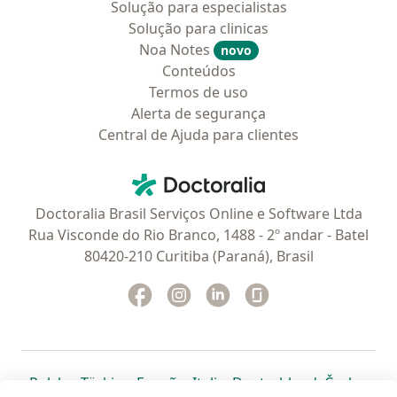
Solução para especialistas
Solução para clinicas
Noa Notes
novo
Conteúdos
Termos de uso
Alerta de segurança
Central de Ajuda para clientes
Contato
Doctoralia - Homepage
Doctoralia Brasil Serviços Online e Software Ltda
Rua Visconde do Rio Branco, 1488 - 2º andar - Batel
80420-210 Curitiba (Paraná), Brasil
Facebook
abre num novo separador
Instagram
abre num novo separador
Linkedin
abre num novo separad
Glassdoor
abre num novo se
abre num novo separador
abre num novo separador
abre num novo separador
abre num novo separado
abre num n
abre
Polska
,
Türkiye
,
España
,
Italia
,
Deutschland
,
Česko
,