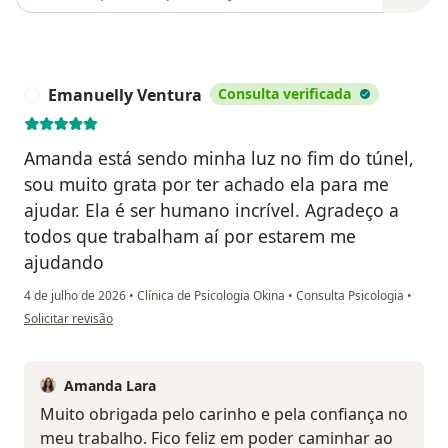
Emanuelly Ventura
Consulta verificada
E
Amanda está sendo minha luz no fim do túnel,
sou muito grata por ter achado ela para me
ajudar. Ela é ser humano incrível. Agradeço a
todos que trabalham aí por estarem me
ajudando
4 de julho de 2026
•
Clínica de Psicologia Okina
•
Consulta Psicologia
•
na opinião do utilizador Emanuelly Ventura
Solicitar revisão
Amanda Lara
Muito obrigada pelo carinho e pela confiança no
meu trabalho. Fico feliz em poder caminhar ao