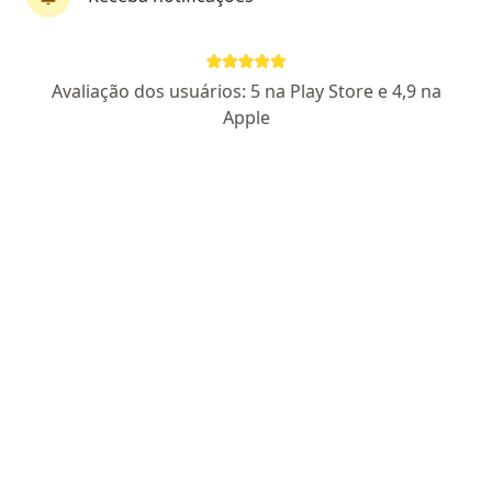
Perfil novo
Pagamento online
Avaliação dos usuários: 5 na Play Store e 4,9 na
Parcelamento disponível
Apple
Ana Elisa Baião Martins
·
Mais
Psicólogo
7 opiniões
CRP SP 34499
Endereço
Teleconsulta
Praça Engenheiro José Rebouças 22, Santos
•
Mapa
Tempo de crescer
Primeira consulta psicologia
R$ 180
Esse especialista não oferece agendamento online para esse endereço.
Solicite um atendimento