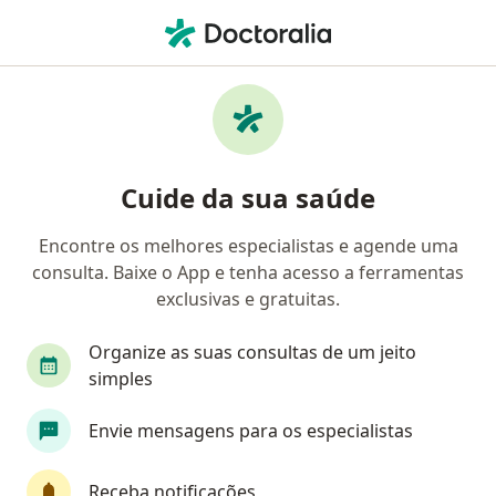
Men
Bipolaridade • Santos, São Paulo SP
Filtros
• 1
Convênio
Mapa
Profissionais com experiência Bipolaridade,
Cuide da sua saúde
Santos
Encontre os melhores especialistas e agende uma
consulta. Baixe o App e tenha acesso a ferramentas
Qual especialização você está procurando?
exclusivas e gratuitas.
Psicólogo
Psiquiatra
Psicanalista
Méd
Organize as suas consultas de um jeito
simples
Envie mensagens para os especialistas
Receba notificações