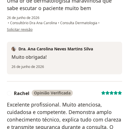
Uma dr de dermatologista maravilhosa que
sabe escutar o paciente muito bem
26 de junho de 2026
•
Consultório Dra Ana Carolina
•
Consulta Dermatologia
•
na opinião do utilizador Liliane santos da Cruz
Solicitar revisão
Dra. Ana Carolina Neves Martins Silva
Muito obrigada!
26 de junho de 2026
Rachel
Opinião Verificada
R
Excelente profissional. Muito atenciosa,
cuidadosa e competente. Demonstra amplo
conhecimento técnico, explica tudo com clareza
e transmite segurança durante a consulta. O