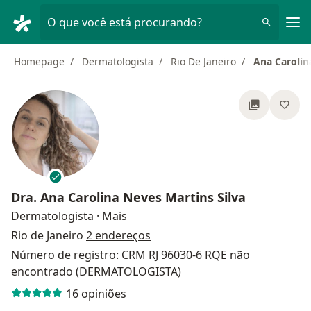
Men
O que você está procurando?
Homepage
Dermatologista
Rio De Janeiro
Ana Carolin
Dra.
Ana Carolina Neves Martins Silva
sobre as especializações
Dermatologista
·
Mais
Rio de Janeiro
2 endereços
Número de registro: CRM RJ 96030-6 RQE não
encontrado (DERMATOLOGISTA)
16 opiniões