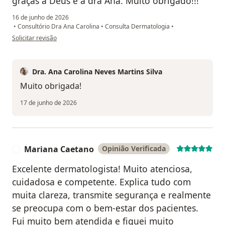
graças a Deus e a dra Ana. Muito obrigado!!!
16 de junho de 2026
•
Consultório Dra Ana Carolina
•
Consulta Dermatologia
•
na opinião do utilizador Assis Couto
Solicitar revisão
Dra. Ana Carolina Neves Martins Silva
Muito obrigada!
17 de junho de 2026
Mariana Caetano
Opinião Verificada
M
Excelente dermatologista! Muito atenciosa,
cuidadosa e competente. Explica tudo com
muita clareza, transmite segurança e realmente
se preocupa com o bem-estar dos pacientes.
Fui muito bem atendida e fiquei muito