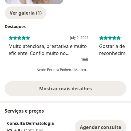
Ver galeria (1)
Destaques
July 9, 2026
Muito atenciosa, prestativa e muito
Gostaria de r
eficiente. Confio muito no
reconheciment
mais
diagnóstico dela.
Ana Carolina p
atendimento q
Neide Pereira Pinheiro Macieira
abordagem fo
humanizada, 
clareza, profis
Mostrar mais detalhes
sobre a experiência
Serviços e preços
Consulta Dermatologia
Agendar consulta
R$ 300
Detalhes