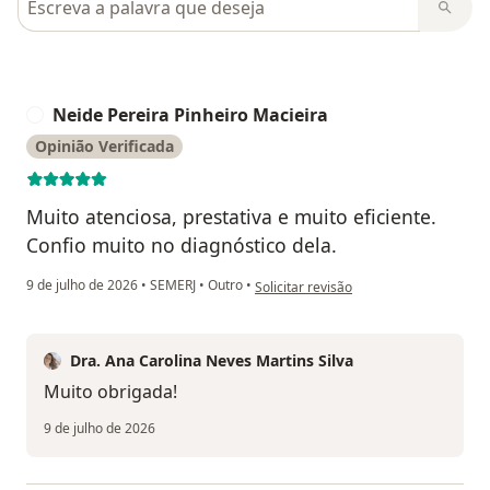
Neide Pereira Pinheiro Macieira
N
Opinião Verificada
Muito atenciosa, prestativa e muito eficiente.
Confio muito no diagnóstico dela.
na opinião do utilizador Neide Pereira
9 de julho de 2026
•
SEMERJ
•
Outro
•
Solicitar revisão
Dra. Ana Carolina Neves Martins Silva
Muito obrigada!
9 de julho de 2026