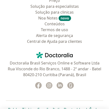
Preço
Solução para especialistas
Solução para clinicas
Noa Notes
novo
Conteúdos
Termos de uso
Alerta de segurança
Central de Ajuda para clientes
Contato
Doctoralia - Homepage
Doctoralia Brasil Serviços Online e Software Ltda
Rua Visconde do Rio Branco, 1488 - 2º andar - Batel
80420-210 Curitiba (Paraná), Brasil
Facebook
abre num novo separador
Instagram
abre num novo separador
Linkedin
abre num novo separad
Glassdoor
abre num novo se