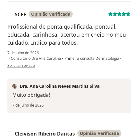
SCFF
Opinião Verificada
S
Profissional de ponta,qualificada, pontual,
educada, carinhosa, acertou em cheio no meu
cuidado. Indico para todos.
7 de julho de 2026
•
Consultório Dra Ana Carolina
•
Primeira consulta Dermatologia
•
na opinião do utilizador SCFF
Solicitar revisão
Dra. Ana Carolina Neves Martins Silva
Muito obrigada!
7 de julho de 2026
Cleivison Ribeiro Dantas
Opinião Verificada
C