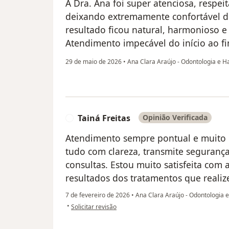
A Dra. Ana foi super atenciosa, resp
deixando extremamente confortável d
resultado ficou natural, harmonioso 
Atendimento impecável do início ao f
29 de maio de 2026
•
Ana Clara Araújo - Odontologia e 
Tainá Freitas
Opinião Verificada
T
Atendimento sempre pontual e muito c
tudo com clareza, transmite segurança
consultas. Estou muito satisfeita com
resultados dos tratamentos que realize
7 de fevereiro de 2026
•
Ana Clara Araújo - Odontologia 
na opinião do utilizador Tainá Freitas
•
Solicitar revisão