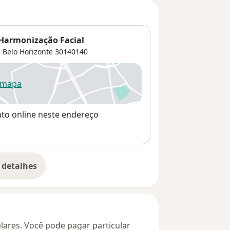
 Harmonização Facial
,
Belo Horizonte
30140140
 mapa
re num novo separador
nto online neste endereço
 detalhes
bre o endereço
culares. Você pode pagar particular