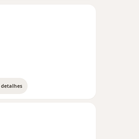
 detalhes
bre a experiência