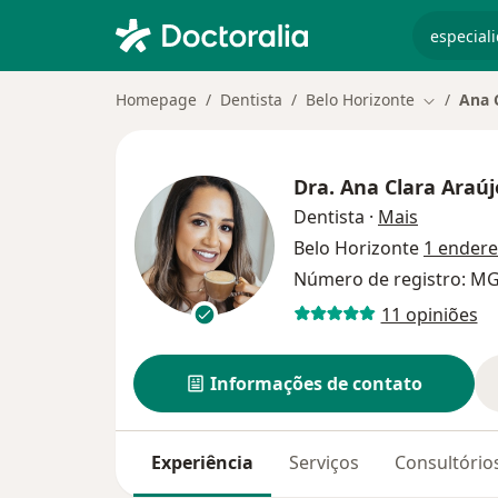
especiali
Homepage
Dentista
Belo Horizonte
Ana 
Mudar de 
Dra.
Ana Clara Araúj
sobre as 
Dentista
·
Mais
Belo Horizonte
1 ender
Número de registro: M
11 opiniões
Informações de contato
Experiência
Serviços
Consultório