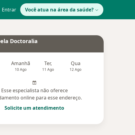
Entrar
Você atua na área da saúde?
ela Doctoralia
Amanhã
Ter,
Qua
Qui,
Sex,
10 Ago
11 Ago
12 Ago
13 Ago
14 Ag
Esse especialista não oferece
amento online para esse endereço.
Solicite um atendimento