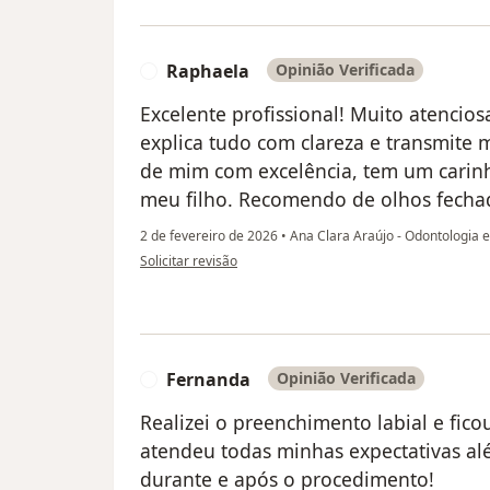
Raphaela
Opinião Verificada
R
Excelente profissional! Muito atenci
explica tudo com clareza e transmite 
de mim com excelência, tem um carin
meu filho. Recomendo de olhos fecha
2 de fevereiro de 2026
•
Ana Clara Araújo - Odontologia 
na opinião do utilizador Raphaela
Solicitar revisão
Fernanda
Opinião Verificada
F
Realizei o preenchimento labial e fico
atendeu todas minhas expectativas al
durante e após o procedimento!