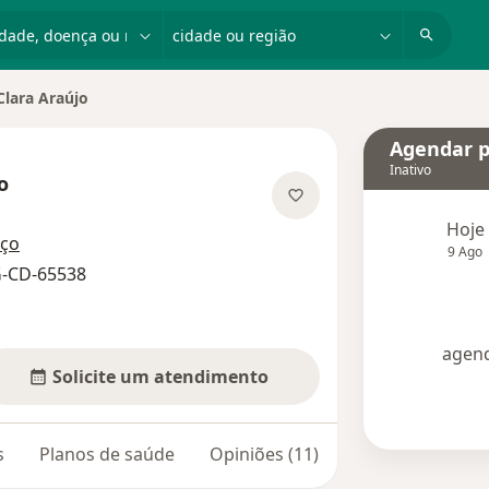
dade, doença ou nome
cidade ou região
Clara Araújo
cidade
Agendar p
Inativo
o
especializações
Hoje
eço
9 Ago
G-CD-65538
agend
Solicite um atendimento
s
Planos de saúde
Opiniões (11)