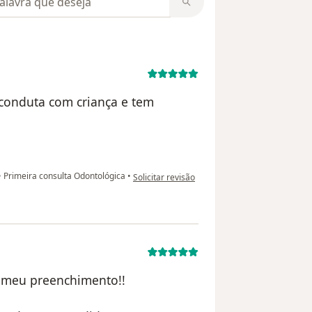
 conduta com criança e tem
na opinião do utilizador Fernanda
•
Primeira consulta Odontológica
•
Solicitar revisão
 meu preenchimento!!