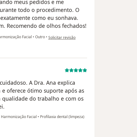
eitando meus pedidos e me
urante todo o procedimento. O
e exatamente como eu sonhava.
im. Recomendo de olhos fechados!
na opinião do utilizador Letícia Santos
Harmonização Facial
•
Outro
•
Solicitar revisão
uidadoso. A Dra. Ana explica
 e oferece ótimo suporte após as
 a qualidade do trabalho e com os
i.
e Harmonização Facial
•
Profilaxia dental (limpeza)