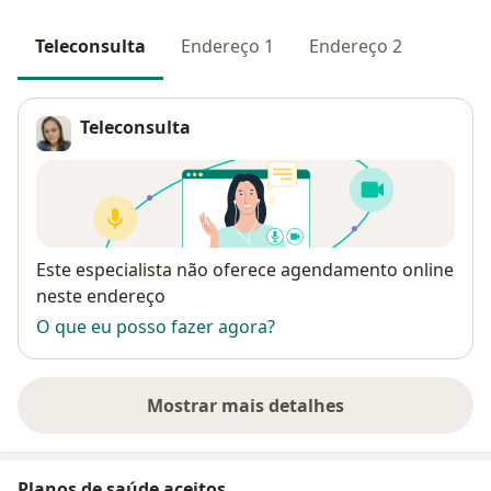
Teleconsulta
Endereço 1
Endereço 2
Teleconsulta
Disponibilidade
Este especialista não oferece agendamento online
neste endereço
O que eu posso fazer agora?
Mostrar mais detalhes
sobre o endereço
Planos de saúde aceitos