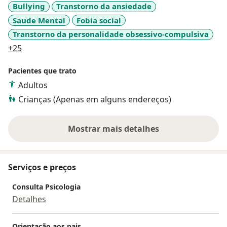
Bullying
Transtorno da ansiedade
Saude Mental
Fobia social
Transtorno da personalidade obsessivo-compulsiva
a11y_sr_more_diseases
+25
Pacientes que trato
Adultos
Crianças (Apenas em alguns endereços)
Mostrar mais detalhes
sobre a experiência
Serviços e preços
Consulta Psicologia
Detalhes
Orientação aos pais