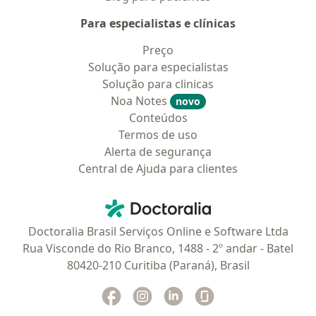
Para especialistas e clínicas
Preço
Solução para especialistas
Solução para clinicas
Noa Notes
novo
Conteúdos
Termos de uso
Alerta de segurança
Central de Ajuda para clientes
Contato
Doctoralia - Homepage
Doctoralia Brasil Serviços Online e Software Ltda
Rua Visconde do Rio Branco, 1488 - 2º andar - Batel
80420-210 Curitiba (Paraná), Brasil
Facebook
abre num novo separador
Instagram
abre num novo separador
Linkedin
abre num novo separad
Glassdoor
abre num novo se