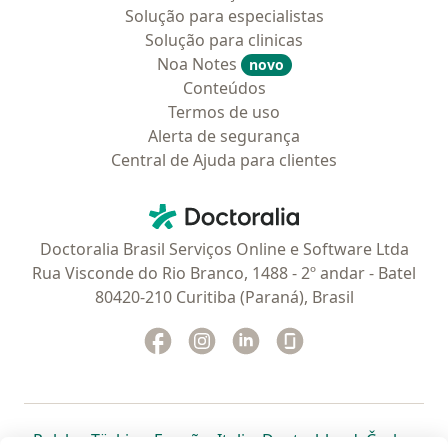
Solução para especialistas
Solução para clinicas
Noa Notes
novo
Conteúdos
Termos de uso
Alerta de segurança
Central de Ajuda para clientes
Contato
Doctoralia - Homepage
Doctoralia Brasil Serviços Online e Software Ltda
Rua Visconde do Rio Branco, 1488 - 2º andar - Batel
80420-210 Curitiba (Paraná), Brasil
Facebook
abre num novo separador
Instagram
abre num novo separador
Linkedin
abre num novo separad
Glassdoor
abre num novo se
abre num novo separador
abre num novo separador
abre num novo separador
abre num novo separado
abre num n
abre
Polska
,
Türkiye
,
España
,
Italia
,
Deutschland
,
Česko
,