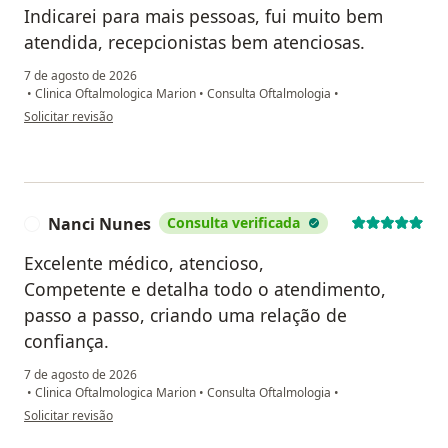
Indicarei para mais pessoas, fui muito bem
atendida, recepcionistas bem atenciosas.
7 de agosto de 2026
•
Clinica Oftalmologica Marion
•
Consulta Oftalmologia
•
na opinião do utilizador Maria Apóstolo Silva
Solicitar revisão
Nanci Nunes
Consulta verificada
N
Excelente médico, atencioso,
Competente e detalha todo o atendimento,
passo a passo, criando uma relação de
confiança.
7 de agosto de 2026
•
Clinica Oftalmologica Marion
•
Consulta Oftalmologia
•
na opinião do utilizador Nanci Nunes
Solicitar revisão