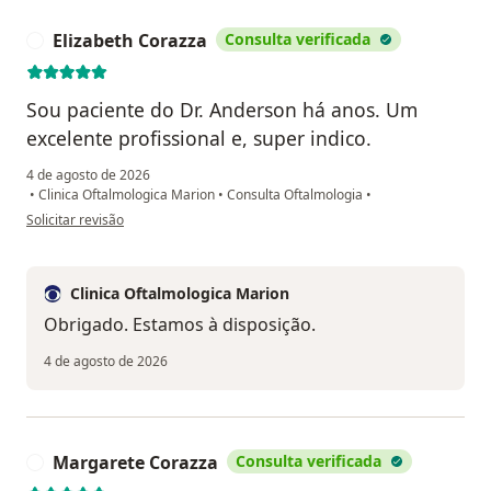
Elizabeth Corazza
Consulta verificada
E
Sou paciente do Dr. Anderson há anos. Um
excelente profissional e, super indico.
4 de agosto de 2026
•
Clinica Oftalmologica Marion
•
Consulta Oftalmologia
•
na opinião do utilizador Elizabeth Corazza
Solicitar revisão
Clinica Oftalmologica Marion
Obrigado. Estamos à disposição.
4 de agosto de 2026
Margarete Corazza
Consulta verificada
M