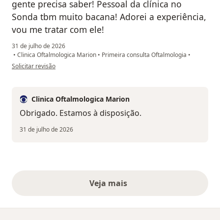
gente precisa saber! Pessoal da clínica no
Sonda tbm muito bacana! Adorei a experiência,
vou me tratar com ele!
31 de julho de 2026
•
Clinica Oftalmologica Marion
•
Primeira consulta Oftalmologia
•
na opinião do utilizador Meu nome
Solicitar revisão
Clinica Oftalmologica Marion
Obrigado. Estamos à disposição.
31 de julho de 2026
Veja mais
opiniões acima