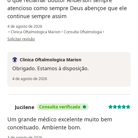
o que reclamar doutor Anderson sempre
atencioso como sempre Deus abençoe que ele
continue sempre assim
4 de agosto de 2026
•
Clinica Oftalmologica Marion
•
Consulta Oftalmologia
•
na opinião do utilizador Maria Aparecida
Solicitar revisão
Clinica Oftalmologica Marion
Obrigado. Estamos à disposição.
4 de agosto de 2026
Jucilene
Consulta verificada
J
Um grande médico excelente muito bem
conceituado. Ambiente bom.
4 de agosto de 2026