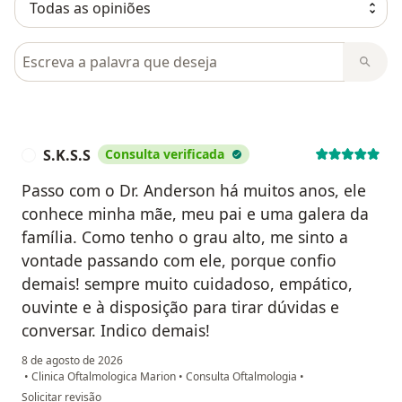
Pesquisar em opiniões
S.K.S.S
Consulta verificada
S
Passo com o Dr. Anderson há muitos anos, ele
conhece minha mãe, meu pai e uma galera da
família. Como tenho o grau alto, me sinto a
vontade passando com ele, porque confio
demais! sempre muito cuidadoso, empático,
ouvinte e à disposição para tirar dúvidas e
conversar. Indico demais!
8 de agosto de 2026
•
Clinica Oftalmologica Marion
•
Consulta Oftalmologia
•
na opinião do utilizador S.K.S.S
Solicitar revisão