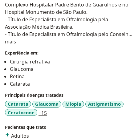
Complexo Hospitalar Padre Bento de Guarulhos e no
Hospital Monumento de São Paulo.
- Título de Especialista em Oftalmologia pela
Associação Médica Brasileira.
- Título de Especialista em Oftalmologia pelo Conselho
Sobre mim
Brasileiro de Oftalmologia.
mais
Experiência em:
Cirurgia refrativa
Glaucoma
Retina
Catarata
Principais doenças tratadas
Catarata
Glaucoma
Miopia
Astigmatismo
a11y_sr_more_diseases
Ceratocone
+15
Pacientes que trato
Adultos