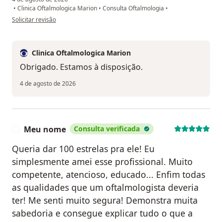
•
Clinica Oftalmologica Marion
•
Consulta Oftalmologia
•
na opinião do utilizador Jucilene
Solicitar revisão
Clinica Oftalmologica Marion
Obrigado. Estamos à disposição.
4 de agosto de 2026
Meu nome
Consulta verificada
M
Queria dar 100 estrelas pra ele! Eu
simplesmente amei esse profissional. Muito
competente, atencioso, educado... Enfim todas
as qualidades que um oftalmologista deveria
ter! Me senti muito segura! Demonstra muita
sabedoria e consegue explicar tudo o que a