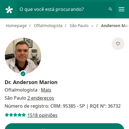
Men
O que você está procurando?
Homepage
Oftalmologista
São Paulo
Anderson Mar
Mudar de cidade
Dr.
Anderson Marion
sobre as especializações
Oftalmologista
·
Mais
São Paulo
2 endereços
Número de registro: CRM: 95385 - SP | RQE Nº: 36732
1518 opiniões