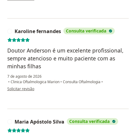
Karoline fernandes
Consulta verificada
K
Doutor Anderson é um excelente profissional,
sempre atencioso e muito paciente com as
minhas filhas
7 de agosto de 2026
•
Clinica Oftalmologica Marion
•
Consulta Oftalmologia
•
na opinião do utilizador Karoline fernandes
Solicitar revisão
Maria Apóstolo Silva
Consulta verificada
M