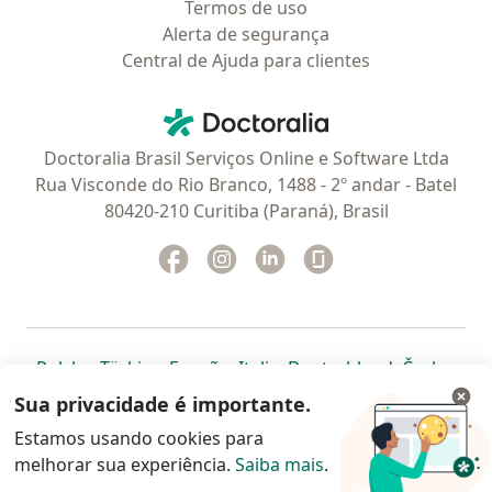
Termos de uso
Alerta de segurança
Central de Ajuda para clientes
Contato
Doctoralia - Homepage
Doctoralia Brasil Serviços Online e Software Ltda
Rua Visconde do Rio Branco, 1488 - 2º andar - Batel
80420-210 Curitiba (Paraná), Brasil
Facebook
abre num novo separador
Instagram
abre num novo separador
Linkedin
abre num novo separad
Glassdoor
abre num novo se
abre num novo separador
abre num novo separador
abre num novo separador
abre num novo separado
abre num n
abre
Polska
,
Türkiye
,
España
,
Italia
,
Deutschland
,
Česko
,
abre num novo separador
abre num novo separador
abre num novo separador
abre num novo separa
abre num no
abre n
Portugal
,
México
,
Chile
,
Brasil
,
Argentina
,
Perú
,
Sua privacidade é importante.
abre num novo separad
Colombia
Estamos usando cookies para
melhorar sua experiência.
www.doctoralia.com.br © 2026 - Agende agora sua
Saiba mais
.
consulta