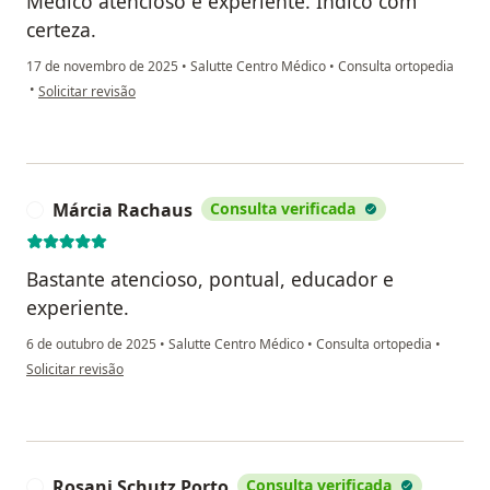
Médico atencioso e experiente. Indico com
certeza.
17 de novembro de 2025
•
Salutte Centro Médico
•
Consulta ortopedia
na opinião do utilizador KP
•
Solicitar revisão
Márcia Rachaus
Consulta verificada
M
Bastante atencioso, pontual, educador e
experiente.
6 de outubro de 2025
•
Salutte Centro Médico
•
Consulta ortopedia
•
na opinião do utilizador Márcia Rachaus
Solicitar revisão
Rosani Schutz Porto
Consulta verificada
R