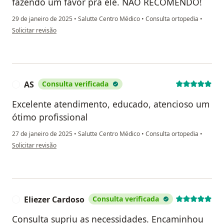
fazendo um favor pra ele. NÃO RECOMENDO!
29 de janeiro de 2025
•
Salutte Centro Médico
•
Consulta ortopedia
•
na opinião do utilizador T.V.
Solicitar revisão
AS
Consulta verificada
A
Excelente atendimento, educado, atencioso um
ótimo profissional
27 de janeiro de 2025
•
Salutte Centro Médico
•
Consulta ortopedia
•
na opinião do utilizador AS
Solicitar revisão
Eliezer Cardoso
Consulta verificada
E
Consulta supriu as necessidades. Encaminhou