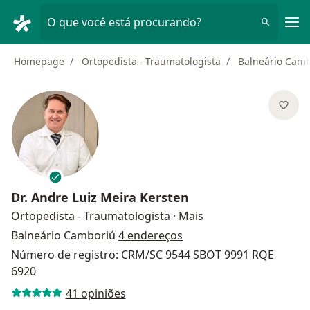
Men
O que você está procurando?
Homepage
Ortopedista - Traumatologista
Balneário Cam
Dr.
Andre Luiz Meira Kersten
sobre as especializa
Ortopedista - Traumatologista
·
Mais
Balneário Camboriú
4 endereços
Número de registro: CRM/SC 9544 SBOT 9991 RQE
6920
41 opiniões