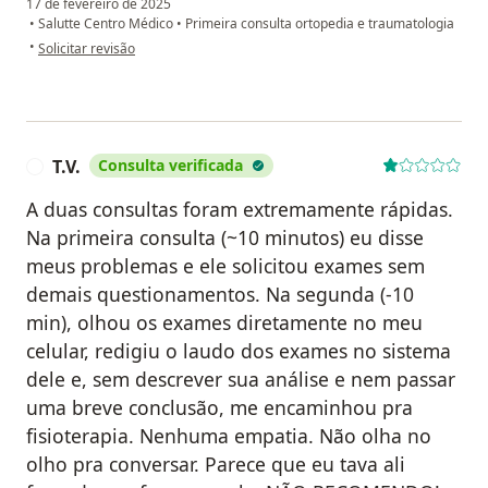
17 de fevereiro de 2025
•
Salutte Centro Médico
•
Primeira consulta ortopedia e traumatologia
na opinião do utilizador Sua conta foi excluída
•
Solicitar revisão
T.V.
Consulta verificada
T
A duas consultas foram extremamente rápidas.
Na primeira consulta (~10 minutos) eu disse
meus problemas e ele solicitou exames sem
demais questionamentos. Na segunda (-10
min), olhou os exames diretamente no meu
celular, redigiu o laudo dos exames no sistema
dele e, sem descrever sua análise e nem passar
uma breve conclusão, me encaminhou pra
fisioterapia. Nenhuma empatia. Não olha no
olho pra conversar. Parece que eu tava ali