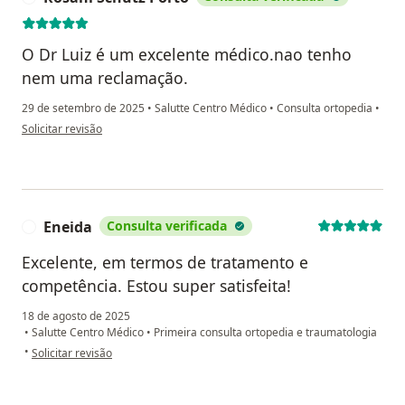
O Dr Luiz é um excelente médico.nao tenho
nem uma reclamação.
29 de setembro de 2025
•
Salutte Centro Médico
•
Consulta ortopedia
•
na opinião do utilizador Rosani Schutz Porto
Solicitar revisão
Eneida
Consulta verificada
E
Excelente, em termos de tratamento e
competência. Estou super satisfeita!
18 de agosto de 2025
•
Salutte Centro Médico
•
Primeira consulta ortopedia e traumatologia
na opinião do utilizador Eneida
•
Solicitar revisão