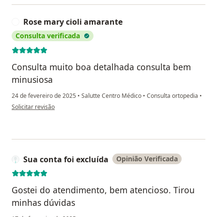
Rose mary cioli amarante
R
Consulta verificada
Consulta muito boa detalhada consulta bem
minusiosa
24 de fevereiro de 2025
•
Salutte Centro Médico
•
Consulta ortopedia
•
na opinião do utilizador Rose mary cioli amarante
Solicitar revisão
Sua conta foi excluída
Opinião Verificada
Gostei do atendimento, bem atencioso. Tirou
minhas dúvidas