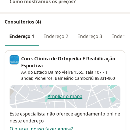
Como mostramos os preços?
Consultórios (4)
Endereço 1
Endereço 2
Endereço 3
Endereç
Core- Clinica de Ortopedia E Reabilitação
Esportiva
Av. do Estado Dalmo Vieira 1555, sala 107 - 1º
andar,
Pioneiros
,
Balneário Camboriú
88331-900
Ampliar o mapa
abre num novo separador
Disponibilidade
Este especialista não oferece agendamento online
neste endereço
O que eu posso fazer agora?