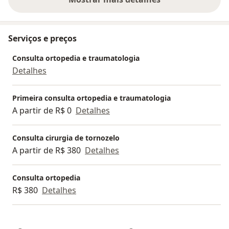
sobre a experiência
ingressando no serviço de cirurgia de Pé e Tornozelo
do Hospital e Maternidade Marieta Konder
Bornhausen sendo preceptor da Residência Médica
Serviços e preços
desde então.
Registro de Qualificação de Especialista junto ao
Consulta ortopedia e traumatologia
CRM/SC- RQE: 6920
Detalhes
Primeira consulta ortopedia e traumatologia
A partir de R$ 0
Detalhes
Consulta cirurgia de tornozelo
A partir de R$ 380
Detalhes
Consulta ortopedia
R$ 380
Detalhes