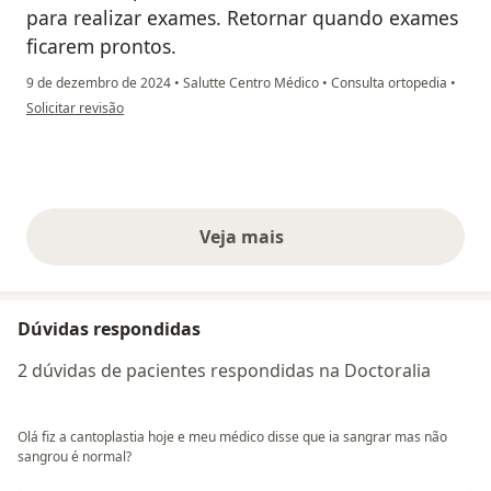
para realizar exames. Retornar quando exames
ficarem prontos.
9 de dezembro de 2024
•
Salutte Centro Médico
•
Consulta ortopedia
•
na opinião do utilizador Eliezer Cardoso
Solicitar revisão
Veja mais
opiniões acima
Dúvidas respondidas
2 dúvidas de pacientes respondidas na Doctoralia
Olá fiz a cantoplastia hoje e meu médico disse que ia sangrar mas não
sangrou é normal?