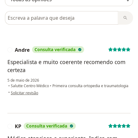
Pesquisar em opiniões
Andre
Consulta verificada
A
Especialista e muito coerente recomendo com
certeza
5 de maio de 2026
•
Salutte Centro Médico
•
Primeira consulta ortopedia e traumatologia
na opinião do utilizador Andre
•
Solicitar revisão
KP
Consulta verificada
K