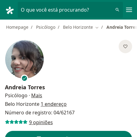
Men
O que você está procurando?
Homepage
Psicólogo
Belo Horizonte
Andreia Torre
Mudar de cidade
Andreia Torres
sobre as especializações
Psicólogo
·
Mais
Belo Horizonte
1 endereço
Número de registro: 04/62167
9 opiniões