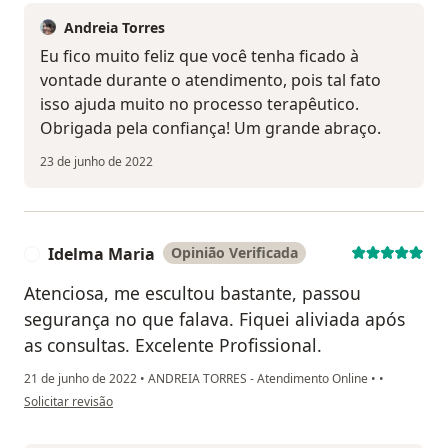
Andreia Torres
Eu fico muito feliz que você tenha ficado à
vontade durante o atendimento, pois tal fato
isso ajuda muito no processo terapêutico.
Obrigada pela confiança! Um grande abraço.
23 de junho de 2022
Idelma Maria
Opinião Verificada
I
Atenciosa, me escultou bastante, passou
segurança no que falava. Fiquei aliviada após
as consultas. Excelente Profissional.
21 de junho de 2022
•
ANDREIA TORRES - Atendimento Online
•
•
na opinião do utilizador Idelma Maria
Solicitar revisão