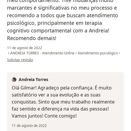
meu comportamento. Tive mudanças muito
marcantes e significativas no meu processo e
recomendo a todos que buscam atendimento
psicológico, principalmente em terapia
cognitivo comportamental com a Andreia!
Recomendo demais!
11 de agosto de 2022
•
ANDREIA TORRES - Atendimento Online
•
Atendimento psicológico
•
na opinião do utilizador Gilmar Rodrigues
Solicitar revisão
Andreia Torres
Olá Gilmar! Agradeço pela confiança. É muito
satisfatório ver a sua evolução e as suas
conquistas. Sinto que meu trabalho realmente
faz sentido e diferença na vida das pessoas!
Vamos juntos! Conte comigo!
11 de agosto de 2022