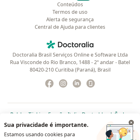
Conteúdos
Termos de uso
Alerta de segurança
Central de Ajuda para clientes
Contato
Doctoralia - Homepage
Doctoralia Brasil Serviços Online e Software Ltda
Rua Visconde do Rio Branco, 1488 - 2º andar - Batel
80420-210 Curitiba (Paraná), Brasil
Facebook
abre num novo separador
Instagram
abre num novo separador
Linkedin
abre num novo separad
Glassdoor
abre num novo se
abre num novo separador
abre num novo separador
abre num novo separador
abre num novo separado
abre num n
abre
Polska
,
Türkiye
,
España
,
Italia
,
Deutschland
,
Česko
,
abre num novo separador
abre num novo separador
abre num novo separador
abre num novo separa
abre num no
abre n
Portugal
,
México
,
Chile
,
Brasil
,
Argentina
,
Perú
,
Sua privacidade é importante.
abre num novo separad
Colombia
Estamos usando cookies para