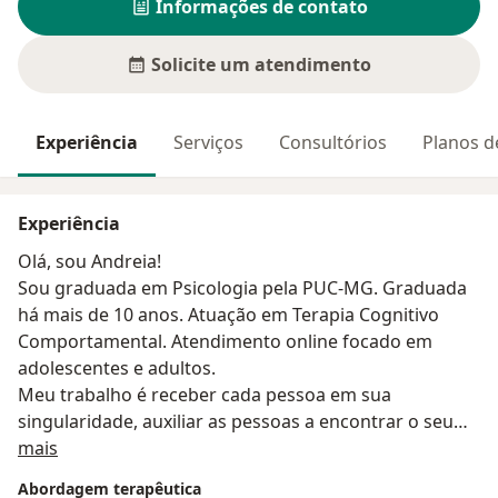
Informações de contato
Solicite um atendimento
Experiência
Serviços
Consultórios
Planos d
Experiência
Olá, sou Andreia!
Sou graduada em Psicologia pela PUC-MG. Graduada
há mais de 10 anos. Atuação em Terapia Cognitivo
Comportamental. Atendimento online focado em
adolescentes e adultos.
Meu trabalho é receber cada pessoa em sua
singularidade, auxiliar as pessoas a encontrar o seu
Sobre mim
propósito, é o meu propósito.
mais
É sobre solucionar conflitos e superar obstáculos.
Abordagem terapêutica