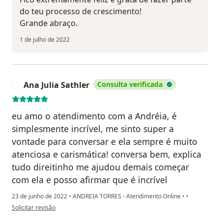
do teu processo de crescimento!
Grande abraço.
1 de julho de 2022
Ana Julia Sathler
Consulta verificada
A
eu amo o atendimento com a Andréia, é
simplesmente incrível, me sinto super a
vontade para conversar e ela sempre é muito
atenciosa e carismática! conversa bem, explica
tudo direitinho me ajudou demais começar
com ela e posso afirmar que é incrível
23 de junho de 2022
•
ANDREIA TORRES - Atendimento Online
•
•
na opinião do utilizador Ana Julia Sathler
Solicitar revisão