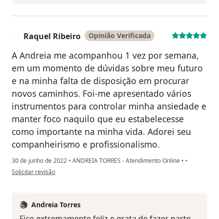
Raquel Ribeiro
Opinião Verificada
R
A Andreia me acompanhou 1 vez por semana,
em um momento de dúvidas sobre meu futuro
e na minha falta de disposição em procurar
novos caminhos. Foi-me apresentado vários
instrumentos para controlar minha ansiedade e
manter foco naquilo que eu estabelecesse
como importante na minha vida. Adorei seu
companheirismo e profissionalismo.
30 de junho de 2022
•
ANDREIA TORRES - Atendimento Online
•
•
na opinião do utilizador Raquel Ribeiro
Solicitar revisão
Andreia Torres
Fico extremamente feliz e grata de fazer parte