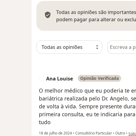
Todas as opiniões são importantes,
podem pagar para alterar ou exclu
Pesquisar e
Ana Louise
Opinião Verificada
A
O melhor médico que eu poderia te en
bariátrica realizada pelo Dr. Angelo,
de volta à vida. Sempre presente dur
primeira consulta, eu te indicaria pa
tudo
na o
18 de julho de 2024
•
Consultório Particular
•
Outro
•
Soli