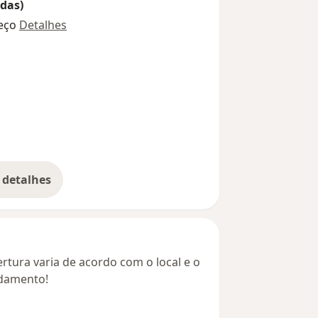
das)
eço
Detalhes
 detalhes
bre o endereço
rtura varia de acordo com o local e o
ndamento!