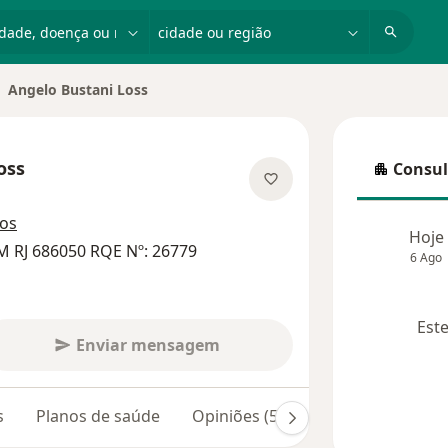
dade, doença ou nome
cidade ou região
Angelo Bustani Loss
ar de cidade
oss
Consul
Consulta
bre as especializações
ços
Hoje
M RJ 686050 RQE Nº: 26779
6 Ago
Este
Enviar mensagem
s
Planos de saúde
Opiniões (55)
Dúvidas respond