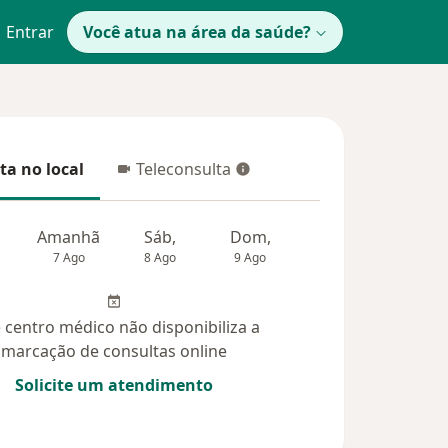
Entrar
Você atua na área da saúde?
ta no local
Teleconsulta
 no local
Teleconsulta
Amanhã
Sáb,
Dom,
Segunda-feira
Ter,
7 Ago
8 Ago
9 Ago
10 Ago
11 Ag
 centro médico não disponibiliza a
marcação de consultas online
Solicite um atendimento
idas (88)