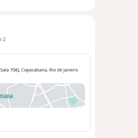
o 2
Sala 708),
Copacabana
,
Rio de Janeiro
 mapa
re num novo separador