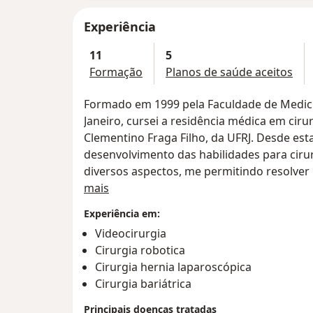
Experiência
11
5
Formação
Planos de saúde aceitos
Formado em 1999 pela Faculdade de Medici
Janeiro, cursei a residência médica em cirur
Clementino Fraga Filho, da UFRJ. Desde est
desenvolvimento das habilidades para ciru
diversos aspectos, me permitindo resolver
Sobre mim
relacionadas a todo o trato digestivo e pa
mais
Experiência em:
Concluída minha residência médica em 200
Videocirurgia
graduação da mesma universidade, estuda
Cirurgia robotica
cirurgia bariátrica, com a conclusão e de
Cirurgia hernia laparoscópica
agosto de 2008. Continuo atuando ativament
Cirurgia bariátrica
no atendimento aos pacientes obesos e na 
como na participação em congressos médico
Principais doenças tratadas