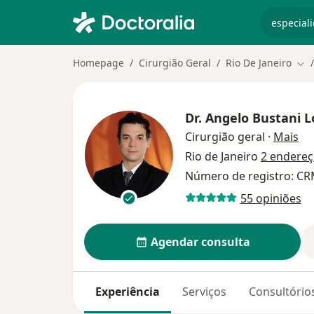
especiali
Homepage
Cirurgião Geral
Rio De Janeiro
Mud
Dr.
Angelo Bustani L
so
Cirurgião geral
·
Mais
Rio de Janeiro
2 endere
Número de registro: CR
55 opiniões
Agendar consulta
Experiência
Serviços
Consultório