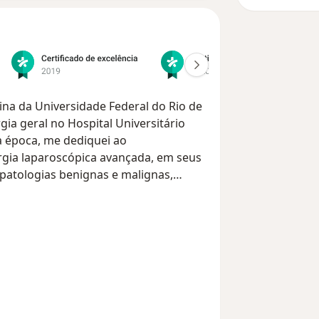
na da Universidade Federal do Rio de
gia geral no Hospital Universitário
a época, me dediquei ao
rgia laparoscópica avançada, em seus
 patologias benignas e malignas,
rede abdominal, por vídeolaparoscopia.
3, ingressei no programa de pós
ndo aspectos relacionados com a
fesa da minha tese de mestrado em
e dentro da cirurgia bariátrica, tanto
realização de operações bariátricas,
s e desenvolvimento científico.