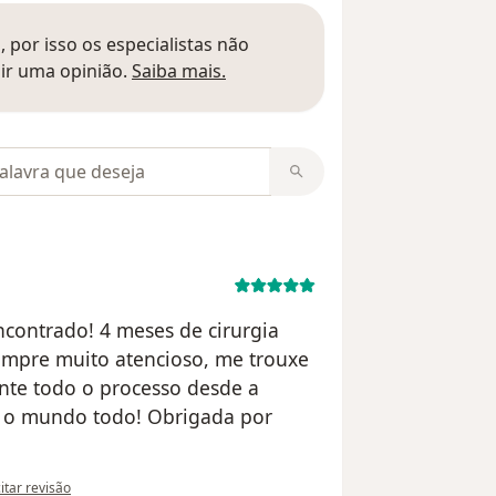
 por isso os especialistas não
Saber mais sobre pareceres
ir uma opinião.
Saiba mais.
m opiniões
contrado! 4 meses de cirurgia
 sempre muito atencioso, me trouxe
ante todo o processo desde a
ra o mundo todo! Obrigada por
pinião do utilizador Ana Louise
citar revisão