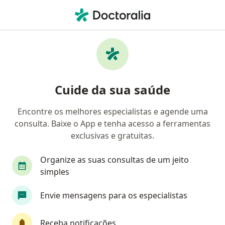
Men
Angiologista • Taguatinga, Distrito Federal DF
Filtros
Convênio:
Omint
M
Angiologistas Omint em Taguatinga
Cuide da sua saúde
Encontre os melhores especialistas e agende uma
consulta. Baixe o App e tenha acesso a ferramentas
exclusivas e gratuitas.
Organize as suas consultas de um jeito
simples
Dr. Jaison Luiz Argenta
Envie mensagens para os especialistas
·
Mais
Angiologista, Cirurgião vascular
642 opiniões
Receba notificações