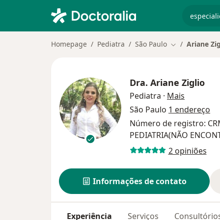
especiali
Homepage
Pediatra
São Paulo
Ariane Zig
Mudar de cida
Dra.
Ariane Ziglio
sobre as 
Pediatra
·
Mais
São Paulo
1 endereço
Número de registro: CR
PEDIATRIA(NÃO ENCON
2 opiniões
Informações de contato
Experiência
Serviços
Consultório