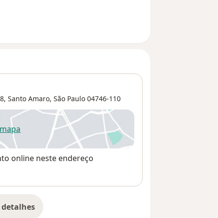
8,
Santo Amaro
,
São Paulo
04746-110
 mapa
re num novo separador
nto online neste endereço
 detalhes
bre o endereço