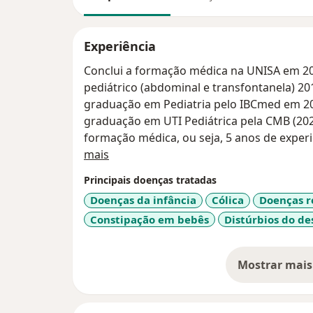
Experiência
Conclui a formação médica na UNISA em 201
pediátrico (abdominal e transfontanela) 2019 pelo CETRUS. Realizei a Pós
graduação em Pediatria pelo IBCmed em 
graduação em UTI Pediátrica pela CMB (202
formação médica, ou seja, 5 anos de exper
Sobre mim
ACLS. Agora estou iniciando mais uma reali
mais
médico ambulatorial em consultório própri
Principais doenças tratadas
Benedito Fernandes, 545, sala 208, Santo A
Doenças da infância
Cólica
Doenças r
Constipação em bebês
Distúrbios do d
Mostrar mais
so