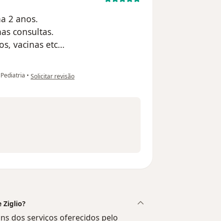
ha 2 anos.
as consultas.
os, vacinas etc…
na opinião do utilizador Carol Magalhães
Pediatria
•
Solicitar revisão
 Ziglio?
uns dos serviços oferecidos pelo