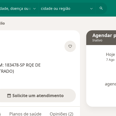
dade, doença ou nome
cidade ou região
lio
de
Agendar p
Inativo
especializações
Hoje
7 Ago
M: 183478-SP RQE DE
TRADO)
agend
Solicite um atendimento
s
Planos de saúde
Opiniões (2)