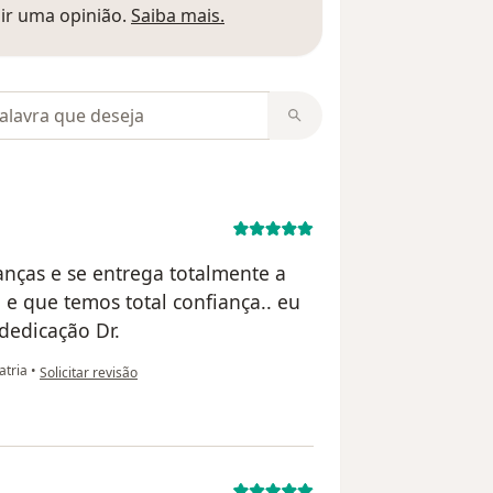
Saber mais sobre pareceres
ir uma opinião.
Saiba mais.
m opiniões
anças e se entrega totalmente a
 e que temos total confiança.. eu
dedicação Dr.
na opinião do utilizador Jessica Ataide
atria
•
Solicitar revisão