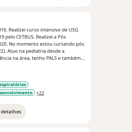
6. Realizei curso intensivo de USG
2020. No momento estou cursando pós
2). Atuo na pediatria desde a
iência na área, tenho PALS e também
zação profissional, o atendimento
o ao lado da Estação socorro, na rua
maro, São Paulo.
espiratórias
a11y_sr_more_diseases
esenvolvimento
+22
 detalhes
bre a experiência