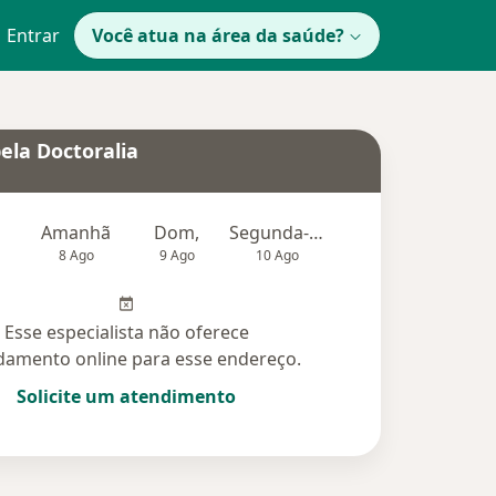
Entrar
Você atua na área da saúde?
ela Doctoralia
Amanhã
Dom,
Segunda-feira
Ter,
Qu
8 Ago
9 Ago
10 Ago
11 Ago
12 Ag
Esse especialista não oferece
amento online para esse endereço.
Solicite um atendimento