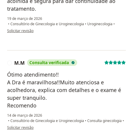
acolhida e segura para dar continuidade ao
tratamento.
19 de março de 2026
•
Consultório de Ginecologia e Uroginecologia
•
Uroginecologia
•
na opinião do utilizador Amanda Esposito
Solicitar revisão
M.M
Consulta verificada
M
Ótimo atendimento!!
A Dra é maravilhosa!!Muito atenciosa e
acolhedora, explica com detalhes e o exame é
super tranquilo.
Recomendo
14 de março de 2026
•
Consultório de Ginecologia e Uroginecologia
•
Consulta ginecologia
•
na opinião do utilizador M.M
Solicitar revisão