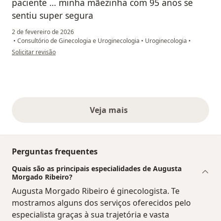
paciente … minha mãezinha com 95 anos se
sentiu super segura
2 de fevereiro de 2026
•
Consultório de Ginecologia e Uroginecologia
•
Uroginecologia
•
na opinião do utilizador REGIBA
Solicitar revisão
Veja mais
opiniões acima
Perguntas frequentes
Quais são as principais especialidades de Augusta
Morgado Ribeiro?
Augusta Morgado Ribeiro é ginecologista. Te
mostramos alguns dos serviços oferecidos pelo
especialista graças à sua trajetória e vasta