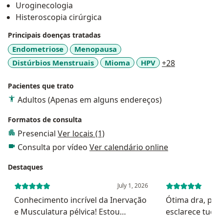
Uroginecologia
Histeroscopia cirúrgica
Principais doenças tratadas
Endometriose
Menopausa
a11y_sr_mo
Distúrbios Menstruais
Mioma
HPV
+28
Pacientes que trato
Adultos (Apenas em alguns endereços)
Formatos de consulta
Presencial
Ver locais (1)
Consulta por vídeo
Ver calendário online
Destaques
July 1, 2026
Conhecimento incrível da Inervação
Ótima dra, pa
e Musculatura pélvica! Estou
esclarece tud