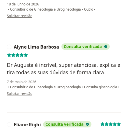
18 de junho de 2026
•
Consultório de Ginecologia e Uroginecologia
•
Outro
•
na opinião do utilizador Jsp
Solicitar revisão
Alyne Lima Barbosa
Consulta verificada
A
Dr Augusta é incrível, super atenciosa, explica e
tira todas as suas dúvidas de forma clara.
7 de maio de 2026
•
Consultório de Ginecologia e Uroginecologia
•
Consulta ginecologia
•
na opinião do utilizador Alyne Lima Barbosa
Solicitar revisão
Eliane Righi
Consulta verificada
E