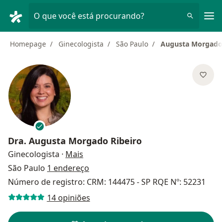
Men
O que você está procurando?
Homepage
Ginecologista
São Paulo
Augusta Morgado 
Dra.
Augusta Morgado Ribeiro
sobre as especializações
Ginecologista
·
Mais
São Paulo
1 endereço
Número de registro: CRM: 144475 - SP RQE Nº: 52231
14 opiniões