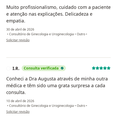
Muito profissionalismo, cuidado com a paciente
e atenção nas explicações. Delicadeza e
empatia.
30 de abril de 2026
•
Consultório de Ginecologia e Uroginecologia
•
Outro
•
na opinião do utilizador Eliane Righi
Solicitar revisão
I.R.
Consulta verificada
I
Conheci a Dra Augusta através de minha outra
médica e têm sido uma grata surpresa a cada
consulta.
10 de abril de 2026
•
Consultório de Ginecologia e Uroginecologia
•
Outro
•
na opinião do utilizador I.R.
Solicitar revisão