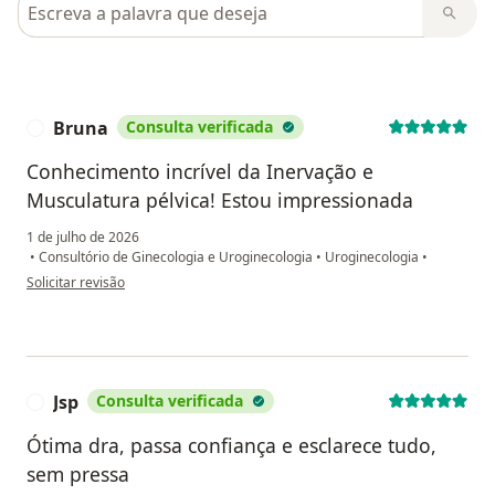
Pesquisar em opiniões
Bruna
Consulta verificada
B
Conhecimento incrível da Inervação e
Musculatura pélvica! Estou impressionada
1 de julho de 2026
•
Consultório de Ginecologia e Uroginecologia
•
Uroginecologia
•
na opinião do utilizador Bruna
Solicitar revisão
Jsp
Consulta verificada
J
Ótima dra, passa confiança e esclarece tudo,
sem pressa