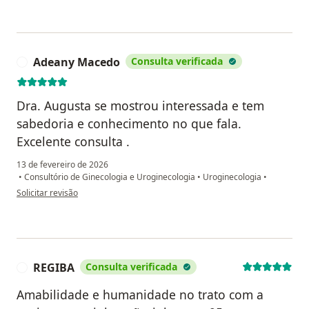
Adeany Macedo
Consulta verificada
A
Dra. Augusta se mostrou interessada e tem
sabedoria e conhecimento no que fala.
Excelente consulta .
13 de fevereiro de 2026
•
Consultório de Ginecologia e Uroginecologia
•
Uroginecologia
•
na opinião do utilizador Adeany Macedo
Solicitar revisão
REGIBA
Consulta verificada
R
Amabilidade e humanidade no trato com a