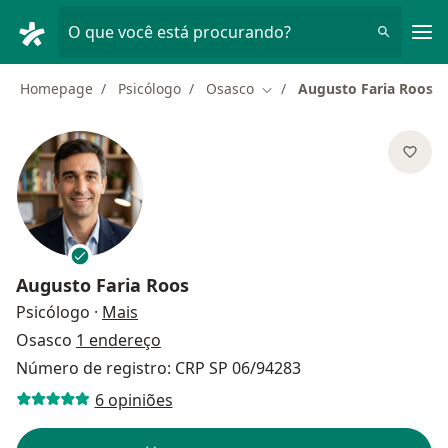
Men
O que você está procurando?
Homepage
Psicólogo
Osasco
Augusto Faria Roos
Mudar de cidade
Augusto Faria Roos
sobre as especializações
Psicólogo
·
Mais
Osasco
1 endereço
Número de registro: CRP SP 06/94283
6 opiniões