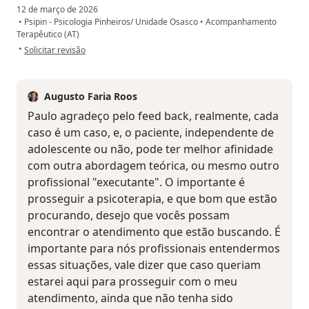
12 de março de 2026
•
Psipin - Psicologia Pinheiros/ Unidade Osasco
•
Acompanhamento
Terapêutico (AT)
na opinião do utilizador Paulo Rogério Brito
•
Solicitar revisão
Augusto Faria Roos
Paulo agradeço pelo feed back, realmente, cada
caso é um caso, e, o paciente, independente de
adolescente ou não, pode ter melhor afinidade
com outra abordagem teórica, ou mesmo outro
profissional "executante". O importante é
prosseguir a psicoterapia, e que bom que estão
procurando, desejo que vocês possam
encontrar o atendimento que estão buscando. É
importante para nós profissionais entendermos
essas situações, vale dizer que caso queriam
estarei aqui para prosseguir com o meu
atendimento, ainda que não tenha sido