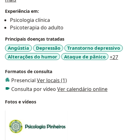
Experiência em:
Psicologia clínica
Psicoterapia do adulto
Principais doenças tratadas
Angústia
Depressão
Transtorno depressivo
a11y_sr_
Alterações do humor
Ataque de pânico
+27
Formatos de consulta
Presencial
Ver locais (1)
Consulta por vídeo
Ver calendário online
Fotos e vídeos