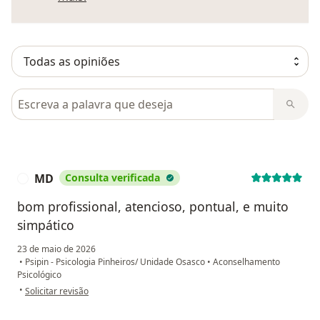
Pesquisar em opiniões
MD
Consulta verificada
M
bom profissional, atencioso, pontual, e muito
simpático
23 de maio de 2026
•
Psipin - Psicologia Pinheiros/ Unidade Osasco
•
Aconselhamento
Psicológico
na opinião do utilizador MD
•
Solicitar revisão