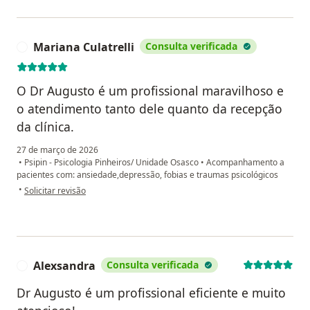
Mariana Culatrelli
Consulta verificada
M
O Dr Augusto é um profissional maravilhoso e
o atendimento tanto dele quanto da recepção
da clínica.
27 de março de 2026
•
Psipin - Psicologia Pinheiros/ Unidade Osasco
•
Acompanhamento a
pacientes com: ansiedade,depressão, fobias e traumas psicológicos
na opinião do utilizador Mariana Culatrelli
•
Solicitar revisão
Alexsandra
Consulta verificada
A
Dr Augusto é um profissional eficiente e muito