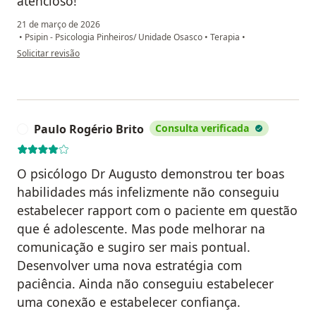
atencioso!
21 de março de 2026
•
Psipin - Psicologia Pinheiros/ Unidade Osasco
•
Terapia
•
na opinião do utilizador Alexsandra
Solicitar revisão
Paulo Rogério Brito
Consulta verificada
P
O psicólogo Dr Augusto demonstrou ter boas
habilidades más infelizmente não conseguiu
estabelecer rapport com o paciente em questão
que é adolescente. Mas pode melhorar na
comunicação e sugiro ser mais pontual.
Desenvolver uma nova estratégia com
paciência. Ainda não conseguiu estabelecer
uma conexão e estabelecer confiança.