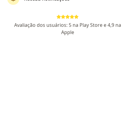
Edmilson Dos Reis Santos
Avaliação dos usuários: 5 na Play Store e 4,9 na
·
Mais
Psicólogo
Apple
5 opiniões
CRP SP 185968
Pacientes fiéis
Rua Dona Primitiva Vianco 679, Osasco
•
Mapa
Clinica da Cidade - Osasco
Consulta Psicologia
R$ 150
Esse especialista não oferece agendamento online para esse endereço.
Solicite um atendimento