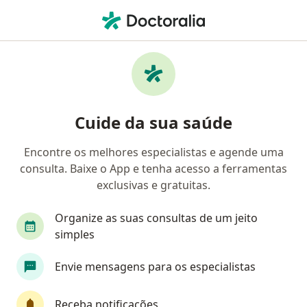
Men
Transtornos De Ansiedade • Osasco, São Paulo SP
Filtros
• 1
Convênio
Mapa
Profissionais com experiência Transtornos
Cuide da sua saúde
de ansiedade, Osasco
Encontre os melhores especialistas e agende uma
consulta. Baixe o App e tenha acesso a ferramentas
Qual especialização você está procurando?
exclusivas e gratuitas.
Psicólogo
Psiquiatra
Psicanalista
Méd
Organize as suas consultas de um jeito
simples
Envie mensagens para os especialistas
Receba notificações