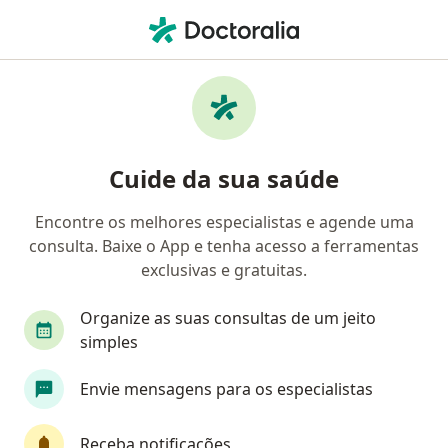
Men
Abandono Afetivo • Osasco, São Paulo SP
Filtros
• 1
Convênio
Mapa
Profissionais com experiência Abandono
Cuide da sua saúde
afetivo, Osasco
Encontre os melhores especialistas e agende uma
consulta. Baixe o App e tenha acesso a ferramentas
Qual especialização você está procurando?
exclusivas e gratuitas.
Psicólogo
Psicanalista
Terapeuta comple
Organize as suas consultas de um jeito
simples
Envie mensagens para os especialistas
Receba notificações