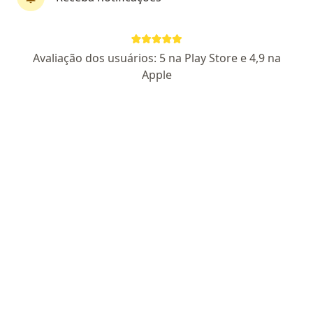
Edmilson Dos Reis Santos
Avaliação dos usuários: 5 na Play Store e 4,9 na
·
Mais
Psicólogo
Apple
5 opiniões
CRP SP 185968
Pacientes fiéis
Rua Dona Primitiva Vianco 679, Osasco
•
Mapa
Clinica da Cidade - Osasco
Consulta Psicologia
R$ 150
Esse especialista não oferece agendamento online para esse endereço.
Solicite um atendimento