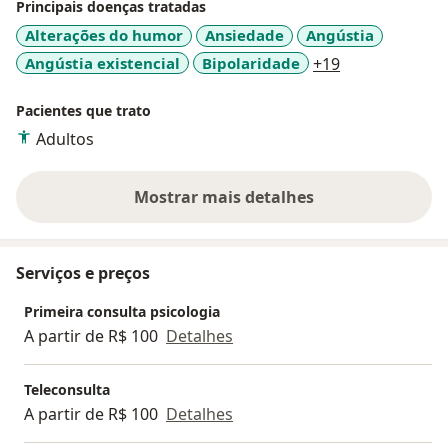
mental da população LGBTQIAPN+ e demais
Principais doenças tratadas
segmentos da sociedade. Meu objetivo neste espaço é
Alterações do humor
Ansiedade
Angústia
favorecer uma escuta qualificada, acolhedora e atenta,
a11y_sr_more
Angústia existencial
Bipolaridade
+19
pautada pela ética do cuidado, ampliando os
horizontes daquela/e que me procura. Atualmente
Pacientes que trato
venho me debruçando, como meio de aprimorar
Adultos
minha prática, sobre o campo de estudos voltado aos
tópicos: gênero e sexualidade, feminismos,
transfeminismos, estudos decoloniais, saúde mental,
Mostrar mais detalhes
sobre a experiência
psicopatologia e psicanálise.
Serviços e preços
Primeira consulta psicologia
A partir de R$ 100
Detalhes
Teleconsulta
A partir de R$ 100
Detalhes