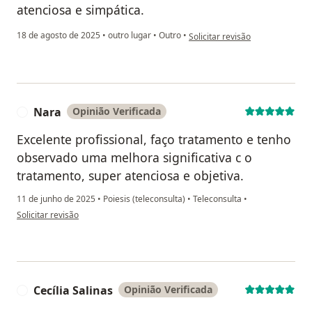
atenciosa e simpática.
na opinião do utilizador JR
18 de agosto de 2025
•
outro lugar
•
Outro
•
Solicitar revisão
Nara
Opinião Verificada
N
Excelente profissional, faço tratamento e tenho
observado uma melhora significativa c o
tratamento, super atenciosa e objetiva.
11 de junho de 2025
•
Poiesis (teleconsulta)
•
Teleconsulta
•
na opinião do utilizador Nara
Solicitar revisão
Cecília Salinas
Opinião Verificada
C