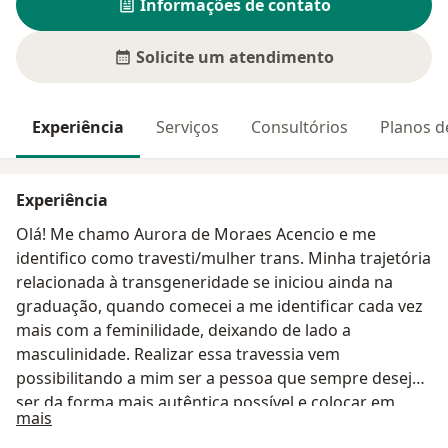
Informações de contato
Solicite um atendimento
Experiência
Serviços
Consultórios
Planos d
Experiência
Olá! Me chamo Aurora de Moraes Acencio e me
identifico como travesti/mulher trans. Minha trajetória
relacionada à transgeneridade se iniciou ainda na
graduação, quando comecei a me identificar cada vez
mais com a feminilidade, deixando de lado a
masculinidade. Realizar essa travessia vem
possibilitando a mim ser a pessoa que sempre desejei
ser da forma mais autêntica possível e colocar em
Sobre mim
mais
prática o grande sonho de contribuir com a saúde