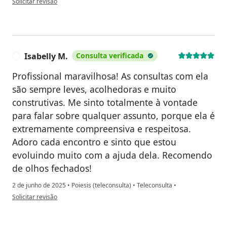
Solicitar revisão
Isabelly M.
Consulta verificada
I
Profissional maravilhosa! As consultas com ela
são sempre leves, acolhedoras e muito
construtivas. Me sinto totalmente à vontade
para falar sobre qualquer assunto, porque ela é
extremamente compreensiva e respeitosa.
Adoro cada encontro e sinto que estou
evoluindo muito com a ajuda dela. Recomendo
de olhos fechados!
2 de junho de 2025
•
Poiesis (teleconsulta)
•
Teleconsulta
•
na opinião do utilizador Isabelly M.
Solicitar revisão