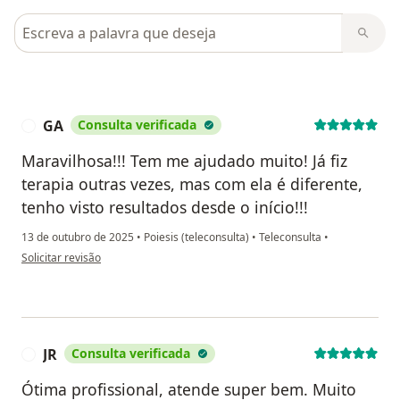
Pesquisar em opiniões
GA
Consulta verificada
G
Maravilhosa!!! Tem me ajudado muito! Já fiz
terapia outras vezes, mas com ela é diferente,
tenho visto resultados desde o início!!!
13 de outubro de 2025
•
Poiesis (teleconsulta)
•
Teleconsulta
•
na opinião do utilizador GA
Solicitar revisão
JR
Consulta verificada
J
Ótima profissional, atende super bem. Muito