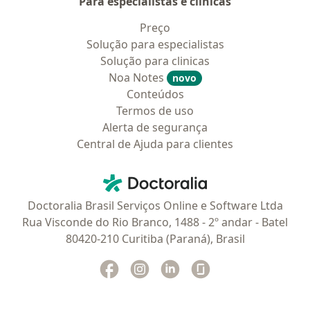
Para especialistas e clínicas
Preço
Solução para especialistas
Solução para clinicas
Noa Notes
novo
Conteúdos
Termos de uso
Alerta de segurança
Central de Ajuda para clientes
Contato
Doctoralia - Homepage
Doctoralia Brasil Serviços Online e Software Ltda
Rua Visconde do Rio Branco, 1488 - 2º andar - Batel
80420-210 Curitiba (Paraná), Brasil
Facebook
abre num novo separador
Instagram
abre num novo separador
Linkedin
abre num novo separad
Glassdoor
abre num novo se