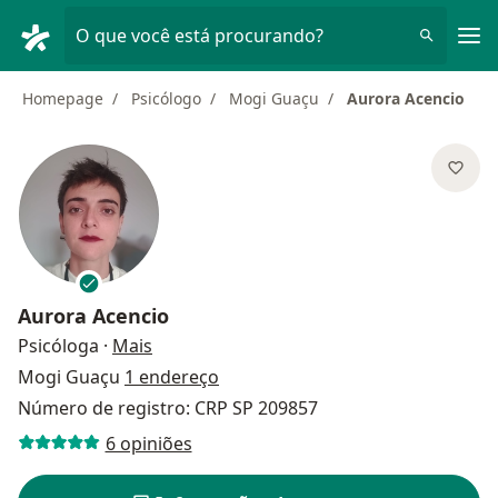
Men
O que você está procurando?
Homepage
Psicólogo
Mogi Guaçu
Aurora Acencio
Aurora Acencio
sobre as especializações
Psicóloga
·
Mais
Mogi Guaçu
1 endereço
Número de registro: CRP SP 209857
6 opiniões