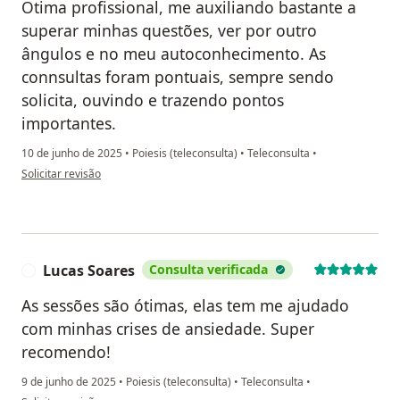
Otima profissional, me auxiliando bastante a
superar minhas questões, ver por outro
ângulos e no meu autoconhecimento. As
connsultas foram pontuais, sempre sendo
solicita, ouvindo e trazendo pontos
importantes.
10 de junho de 2025
•
Poiesis (teleconsulta)
•
Teleconsulta
•
na opinião do utilizador Cecília Salinas
Solicitar revisão
Lucas Soares
Consulta verificada
L
As sessões são ótimas, elas tem me ajudado
com minhas crises de ansiedade. Super
recomendo!
9 de junho de 2025
•
Poiesis (teleconsulta)
•
Teleconsulta
•
na opinião do utilizador Lucas Soares