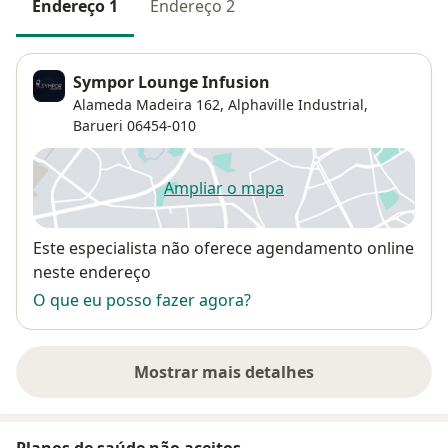
Endereço 1
Endereço 2
Sympor Lounge Infusion
Alameda Madeira 162,
Alphaville Industrial
,
Barueri
06454-010
Ampliar o mapa
abre num novo separador
Disponibilidade
Este especialista não oferece agendamento online
neste endereço
O que eu posso fazer agora?
Mostrar mais detalhes
sobre o endereço