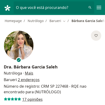
Men
O que você está procurando?
Homepage
Nutrólogo
Barueri
Bárbara Garcia Saleh
Mudar de cidade
Dra.
Bárbara Garcia Saleh
sobre as especializações
Nutróloga
·
Mais
Barueri
2 endereços
Número de registro: CRM SP 227468 - RQE nao
encontrado para (NUTRÓLOGO)
17 opiniões