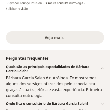
•
Sympor Lounge Infusion
•
Primeira consulta nutrologia
•
na opinião do utilizador Mônica
Solicitar revisão
Veja mais
opiniões acima
Perguntas frequentes
Quais são as principais especialidades de Bárbara
Garcia Saleh?
Bárbara Garcia Saleh é nutróloga. Te mostramos
alguns dos serviços oferecidos pelo especialista
graças à sua trajetória e vasta experiência: Primeira
consulta nutrologia.
Onde fica o consultório de Bárbara Garcia Saleh?