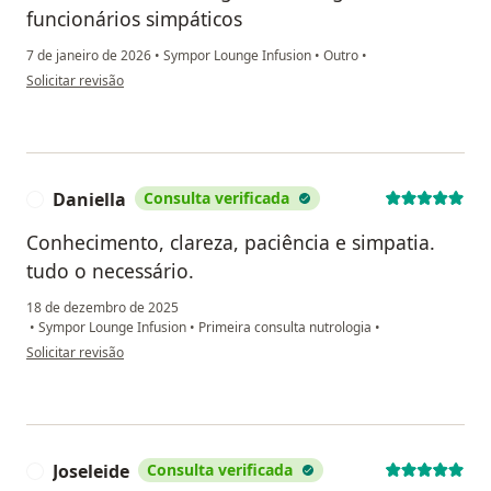
funcionários simpáticos
7 de janeiro de 2026
•
Sympor Lounge Infusion
•
Outro
•
na opinião do utilizador Margareth
Solicitar revisão
Daniella
Consulta verificada
D
Conhecimento, clareza, paciência e simpatia.
tudo o necessário.
18 de dezembro de 2025
•
Sympor Lounge Infusion
•
Primeira consulta nutrologia
•
na opinião do utilizador Daniella
Solicitar revisão
Joseleide
Consulta verificada
J