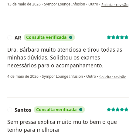
na opinião do utiliz
13 de maio de 2026
•
Sympor Lounge Infusion
•
Outro
•
Solicitar revisão
AR
Consulta verificada
A
Dra. Bárbara muito atenciosa e tirou todas as
minhas dúvidas. Solicitou os exames
necessários para o acompanhamento.
na opinião do utilizad
4 de maio de 2026
•
Sympor Lounge Infusion
•
Outro
•
Solicitar revisão
Santos
Consulta verificada
S
Sem pressa explica muito muito bem o que
tenho para melhorar