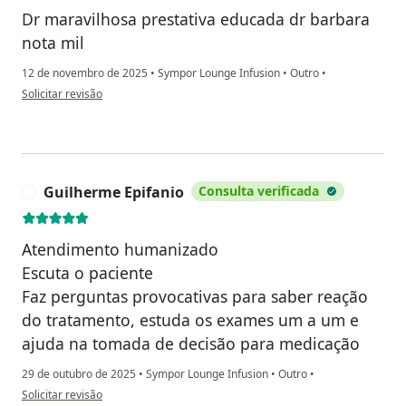
Dr maravilhosa prestativa educada dr barbara
nota mil
12 de novembro de 2025
•
Sympor Lounge Infusion
•
Outro
•
na opinião do utilizador Joseleide
Solicitar revisão
Guilherme Epifanio
Consulta verificada
G
Atendimento humanizado
Escuta o paciente
Faz perguntas provocativas para saber reação
do tratamento, estuda os exames um a um e
ajuda na tomada de decisão para medicação
29 de outubro de 2025
•
Sympor Lounge Infusion
•
Outro
•
na opinião do utilizador Guilherme Epifanio
Solicitar revisão