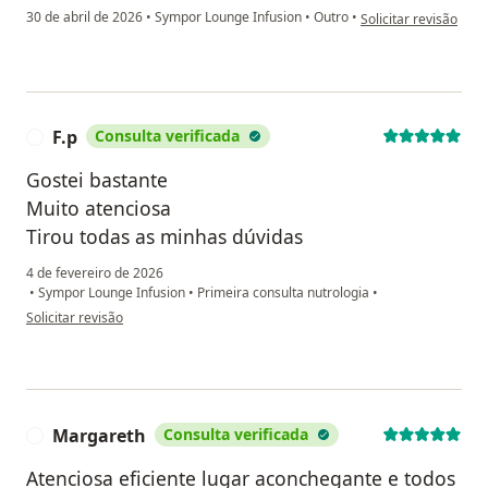
na opinião do utiliza
30 de abril de 2026
•
Sympor Lounge Infusion
•
Outro
•
Solicitar revisão
F.p
Consulta verificada
F
Gostei bastante
Muito atenciosa
Tirou todas as minhas dúvidas
4 de fevereiro de 2026
•
Sympor Lounge Infusion
•
Primeira consulta nutrologia
•
na opinião do utilizador F.p
Solicitar revisão
Margareth
Consulta verificada
M
Atenciosa eficiente lugar aconchegante e todos