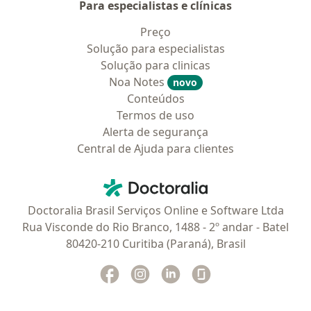
Para especialistas e clínicas
Preço
Solução para especialistas
Solução para clinicas
Noa Notes
novo
Conteúdos
Termos de uso
Alerta de segurança
Central de Ajuda para clientes
Contato
Doctoralia - Homepage
Doctoralia Brasil Serviços Online e Software Ltda
Rua Visconde do Rio Branco, 1488 - 2º andar - Batel
80420-210 Curitiba (Paraná), Brasil
Facebook
abre num novo separador
Instagram
abre num novo separador
Linkedin
abre num novo separad
Glassdoor
abre num novo se