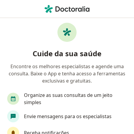
Men
Transtornos Da Alimentação • Barueri, São Paulo SP
Filtros
• 1
Convênio
Mapa
Profissionais com experiência Transtornos
Cuide da sua saúde
Da Alimentação, Barueri
Encontre os melhores especialistas e agende uma
consulta. Baixe o App e tenha acesso a ferramentas
Qual especialização você está procurando?
exclusivas e gratuitas.
Psicólogo
Nutricionista
Nutrólogo
P
Organize as suas consultas de um jeito
simples
Envie mensagens para os especialistas
Receba notificações