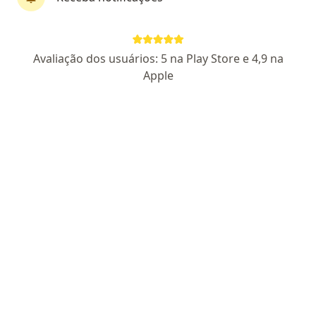
Pagamento online
Dra. Bruna Adelino
Avaliação dos usuários: 5 na Play Store e 4,9 na
Psicóloga
Apple
41 opiniões
CRP MG 79484
Endereço
Teleconsulta
SHIS QI 5 CONJUNTO 16, Brasília
•
Mapa
Clínica Saúde Emocional
Aceita Saúde Caixa
Primeira consulta psicologia
Esse especialista não oferece agendamento online para esse endereço.
Solicite um atendimento