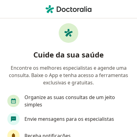
Men
Saúde Caixa • Brasília, Distrito Federal DF
Filtros
Convênio:
Saúde Caixa
Médicos Saúde Caixa em Brasília
Cuide da sua saúde
Encontre os melhores especialistas e agende uma
Qual especialização você está procurando?
consulta. Baixe o App e tenha acesso a ferramentas
Psicólogo
Nutricionista
Generalista
exclusivas e gratuitas.
Organize as suas consultas de um jeito
simples
Envie mensagens para os especialistas
Receba notificações