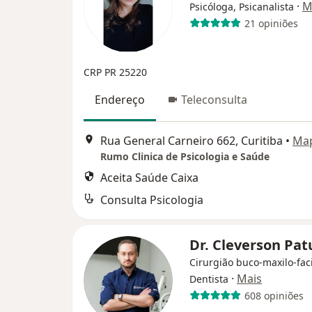
·
M
Psicóloga, Psicanalista
21 opiniões
CRP PR 25220
Endereço
Teleconsulta
Rua General Carneiro 662, Curitiba
•
Ma
Rumo Clinica de Psicologia e Saúde
Aceita Saúde Caixa
Consulta Psicologia
Dr. Cleverson Pat
Cirurgião buco-maxilo-faci
·
Mais
Dentista
608 opiniões