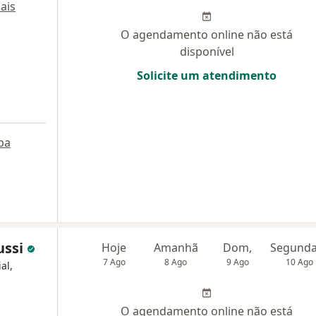
ais
O agendamento online não está
disponível
Solicite um atendimento
pa
ussi
Hoje
Amanhã
Dom,
7 Ago
8 Ago
9 Ago
10 Ago
al,
O agendamento online não está