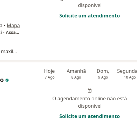
disponível
Solicite um atendimento
ba
•
Mapa
Consultório Particular - Dr. Cleverson Patussi - Assad Odontologia e Saúde
Consulta Cirurgia e Traumatologia Buco-maxilo-facial
Hoje
Amanhã
Dom,
7 Ago
8 Ago
9 Ago
10 Ago
no
O agendamento online não está
disponível
Solicite um atendimento