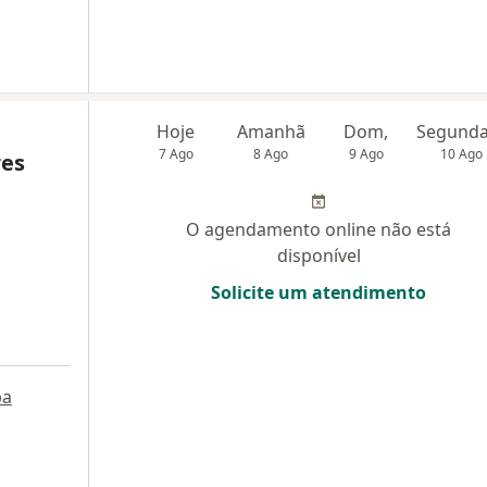
Hoje
Amanhã
Dom,
7 Ago
8 Ago
9 Ago
10 Ago
res
O agendamento online não está
disponível
Solicite um atendimento
pa