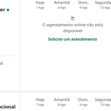
Hoje
Amanhã
Dom,
7 Ago
8 Ago
9 Ago
10 Ago
ler
O agendamento online não está
disponível
Solicite um atendimento
pa
Hoje
Amanhã
Dom,
7 Ago
8 Ago
9 Ago
10 Ago
ocional