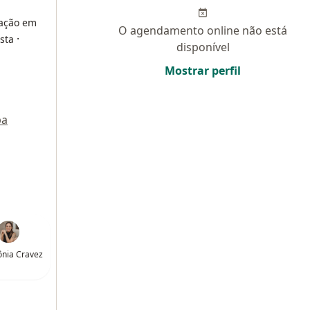
ração em
O agendamento online não está
·
ista
disponível
Mostrar perfil
pa
ônia Cravez