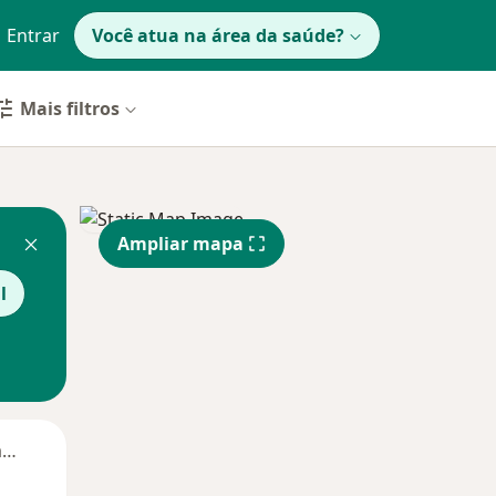
Entrar
Você atua na área da saúde?
Mais filtros
Ampliar mapa
l
Segunda-feira
Ter,
Qua
Qui,
11 Ago
12 Ago
13 Ago