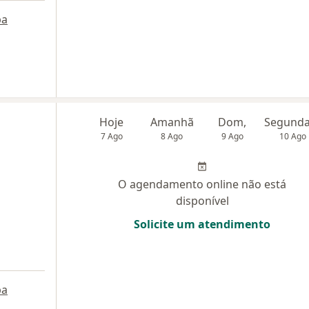
pa
Hoje
Amanhã
Dom,
7 Ago
8 Ago
9 Ago
10 Ago
O agendamento online não está
disponível
Solicite um atendimento
pa