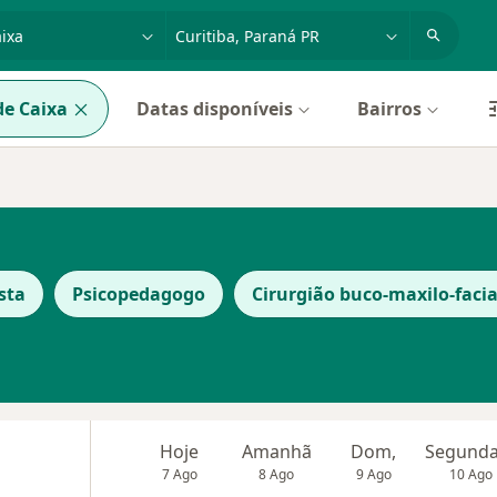
dade, doença ou nome
cidade ou região
e Caixa
Datas disponíveis
Bairros
sta
Psicopedagogo
Cirurgião buco-maxilo-facia
Hoje
Amanhã
Dom,
7 Ago
8 Ago
9 Ago
10 Ago