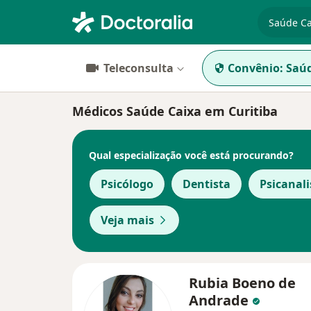
especiali
Teleconsulta
Convênio:
Saúd
Médicos Saúde Caixa em Curitiba
Qual especialização você está procurando?
Psicólogo
Dentista
Psicanali
Veja mais
Rubia Boeno de
Andrade