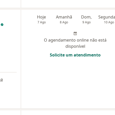
Hoje
Amanhã
Dom,
7 Ago
8 Ago
9 Ago
10 Ago
z
O agendamento online não está
disponível
Solicite um atendimento
pa