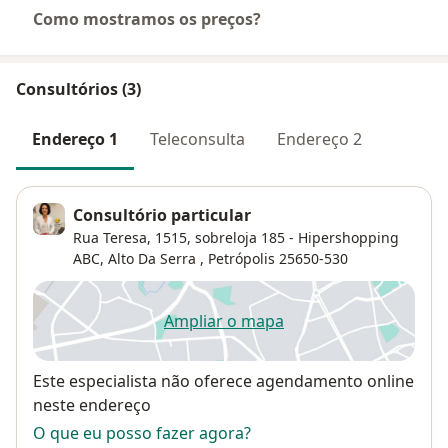
Como mostramos os preços?
Consultórios (3)
Endereço 1
Teleconsulta
Endereço 2
Consultório particular
Rua Teresa, 1515, sobreloja 185 - Hipershopping
ABC,
Alto Da Serra
,
Petrópolis
25650-530
Ampliar o mapa
abre num novo separador
Disponibilidade
Este especialista não oferece agendamento online
neste endereço
O que eu posso fazer agora?