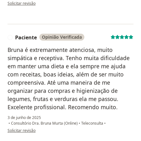
na opinião do utilizador Juliana Figueiredo
Solicitar revisão
Paciente
Opinião Verificada
P
Bruna é extremamente atenciosa, muito
simpática e receptiva. Tenho muita dificuldade
em manter uma dieta e ela sempre me ajuda
com receitas, boas ideias, além de ser muito
compreensiva. Até uma maneira de me
organizar para compras e higienização de
legumes, frutas e verduras ela me passou.
Excelente profissional. Recomendo muito.
3 de junho de 2025
•
Consultório Dra. Bruna Murta (Online)
•
Teleconsulta
•
na opinião do utilizador Paciente
Solicitar revisão