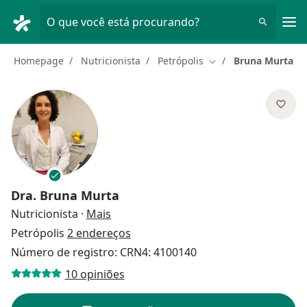
Men
O que você está procurando?
Homepage
Nutricionista
Petrópolis
Bruna Murta
Mudar de cidade
Dra.
Bruna Murta
sobre as especializações
Nutricionista
·
Mais
Petrópolis
2 endereços
Número de registro: CRN4: 4100140
10 opiniões