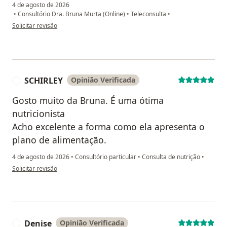
4 de agosto de 2026
•
Consultório Dra. Bruna Murta (Online)
•
Teleconsulta
•
na opinião do utilizador Claudia Burlet
Solicitar revisão
SCHIRLEY
Opinião Verificada
S
Gosto muito da Bruna. É uma ótima
nutricionista
Acho excelente a forma como ela apresenta o
plano de alimentação.
4 de agosto de 2026
•
Consultório particular
•
Consulta de nutrição
•
na opinião do utilizador SCHIRLEY
Solicitar revisão
Denise
Opinião Verificada
D