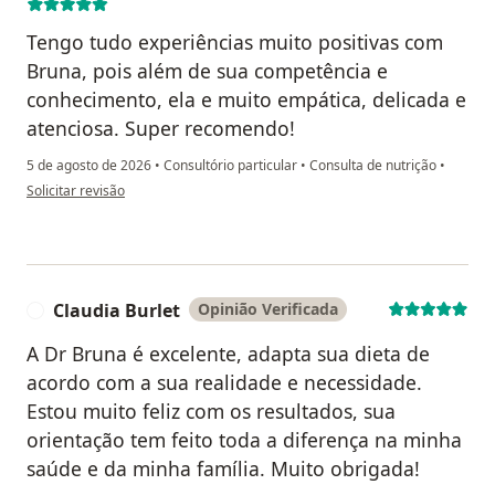
Tengo tudo experiências muito positivas com
Bruna, pois além de sua competência e
conhecimento, ela e muito empática, delicada e
atenciosa. Super recomendo!
5 de agosto de 2026
•
Consultório particular
•
Consulta de nutrição
•
na opinião do utilizador Maria do Carmo Facó Soares
Solicitar revisão
Claudia Burlet
Opinião Verificada
C
A Dr Bruna é excelente, adapta sua dieta de
acordo com a sua realidade e necessidade.
Estou muito feliz com os resultados, sua
orientação tem feito toda a diferença na minha
saúde e da minha família. Muito obrigada!