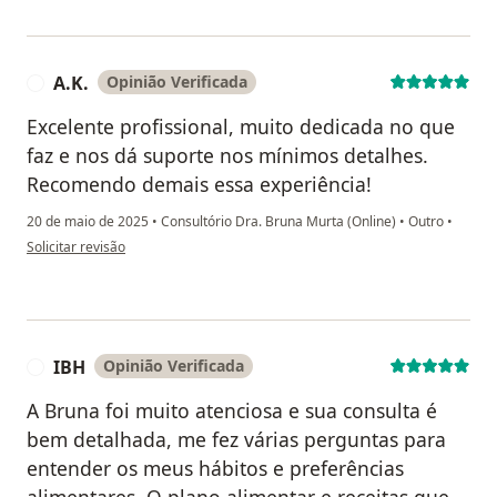
A.K.
Opinião Verificada
A
Excelente profissional, muito dedicada no que
faz e nos dá suporte nos mínimos detalhes.
Recomendo demais essa experiência!
20 de maio de 2025
•
Consultório Dra. Bruna Murta (Online)
•
Outro
•
na opinião do utilizador A.K.
Solicitar revisão
IBH
Opinião Verificada
I
A Bruna foi muito atenciosa e sua consulta é
bem detalhada, me fez várias perguntas para
entender os meus hábitos e preferências
alimentares. O plano alimentar e receitas que