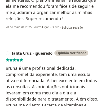
ela me recomendou foram fáceis de seguir e
me ajudaram a organizar melhor as minhas
refeições. Super recomendo !!
na opinião do utilizador IBH
20 de maio de 2025
•
outro lugar
•
Outro
•
Solicitar revisão
Talita Cruz Figueiredo
Opinião Verificada
T
Bruna é uma profissional dedicada,
comprometida experiente, tem uma escuta
ativa e diferenciada. Achei excelente em todas
as consultas. As orientações nutricionais
levaram em conta meu dia a dia e a
disponibilidade para o tratamento. Além disso,
Bruna me orientou acerca de vitaminas e