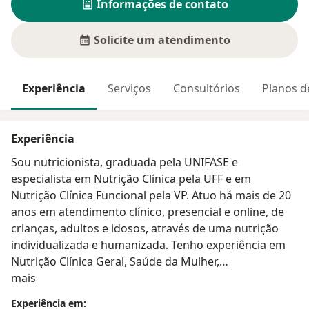
Informações de contato
Solicite um atendimento
Experiência
Serviços
Consultórios
Planos d
Experiência
Sou nutricionista, graduada pela UNIFASE e
especialista em Nutrição Clínica pela UFF e em
Nutrição Clínica Funcional pela VP. Atuo há mais de 20
anos em atendimento clínico, presencial e online, de
crianças, adultos e idosos, através de uma nutrição
individualizada e humanizada. Tenho experiência em
Nutrição Clínica Geral, Saúde da Mulher,
Sobre mim
Emagrecimento, Vegetarianismo, Introdução
mais
Alimentar. Busco promover saúde e qualidade de vida
Experiência em: