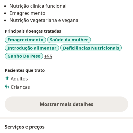
por meio de uma nutrição gentil, auxiliando na boa
Nutrição clínica funcional
relação com a comida.
Emagrecimento
Nutrição vegetariana e vegana
Principais doenças tratadas
Emagrecimento
Saúde da mulher
Introdução alimentar
Deficiências Nutricionais
a11y_sr_more_diseases
Ganho De Peso
+55
Pacientes que trato
Adultos
Crianças
Mostrar mais detalhes
sobre a experiência
Serviços e preços