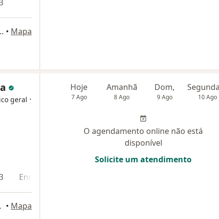
3
 625, sala 202, Petrópolis
•
Mapa
ra
Hoje
Amanhã
Dom,
7 Ago
8 Ago
9 Ago
10 Ago
·
ico geral
O agendamento online não está
disponível
Solicite um atendimento
3
Endereço 4
Teleconsulta
143, Petrópolis
•
Mapa