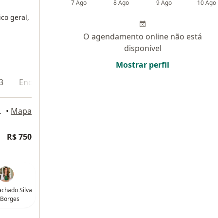
7 Ago
8 Ago
9 Ago
10 Ago
ico geral,
O agendamento online não está
disponível
Mostrar perfil
3
Endereço 4
143, Petrópolis
•
Mapa
R$ 750
chado Silva
 Borges