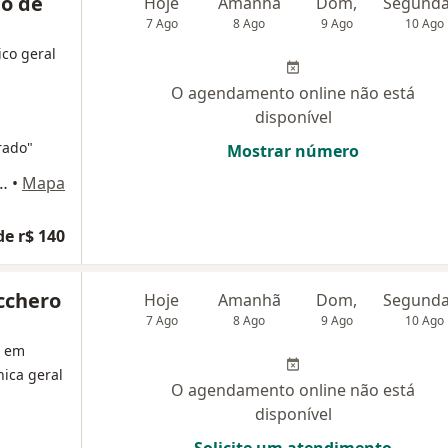
ho de
Hoje
Amanhã
Dom,
7 Ago
8 Ago
9 Ago
10 Ago
ico geral
O agendamento online não está
disponível
rado"
Mostrar número
 625, sala 202, Petrópolis
•
Mapa
de r$ 140
cchero
Hoje
Amanhã
Dom,
7 Ago
8 Ago
9 Ago
10 Ago
a em
nica geral
O agendamento online não está
disponível
Solicite um atendimento