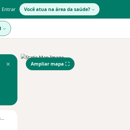
Entrar
Você atua na área da saúde?
1
Ampliar mapa
Segunda-feira
Ter,
Qua
Qui,
11 Ago
12 Ago
13 Ago