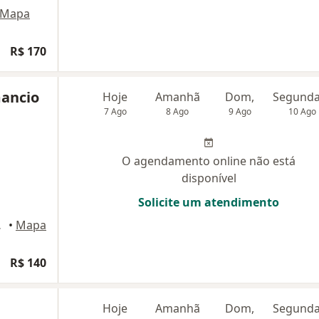
Mapa
R$ 170
mancio
Hoje
Amanhã
Dom,
7 Ago
8 Ago
9 Ago
10 Ago
O agendamento online não está
disponível
Solicite um atendimento
trópolis
•
Mapa
R$ 140
Hoje
Amanhã
Dom,