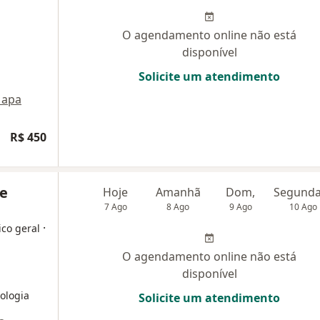
O agendamento online não está
disponível
Solicite um atendimento
apa
R$ 450
de
Hoje
Amanhã
Dom,
7 Ago
8 Ago
9 Ago
10 Ago
·
ico geral
O agendamento online não está
disponível
ologia
Solicite um atendimento