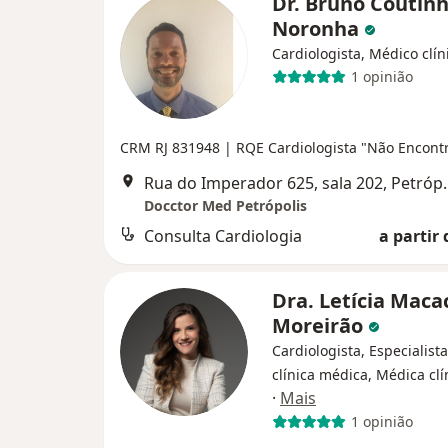
Dr. Bruno Coutin
Noronha
Cardiologista, Médico clín
1 opinião
CRM RJ 831948
| RQE Cardiologista "Não Encont
Rua do Imperador
Docctor Med Petrópolis
Consulta Cardiologia
a partir 
Dra. Letícia Maca
Moreirão
Cardiologista, Especialist
clínica médica, Médica clí
·
Mais
1 opinião