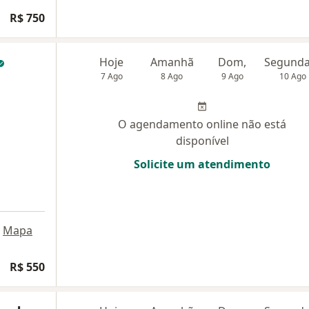
R$ 750
Hoje
Amanhã
Dom,
7 Ago
8 Ago
9 Ago
10 Ago
O agendamento online não está
disponível
Solicite um atendimento
Mapa
R$ 550