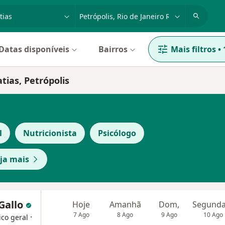
dade, doença ou nome
cidade ou região
Datas disponíveis
Bairros
Mais filtros
•
tias, Petrópolis
l
Nutricionista
Psicólogo
ja mais
Gallo
Hoje
Amanhã
Dom,
7 Ago
8 Ago
9 Ago
10 Ago
·
ico geral