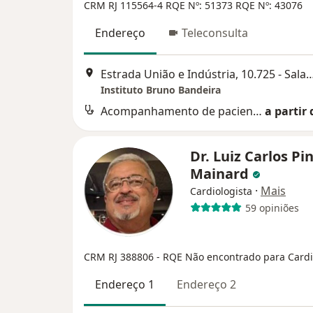
CRM RJ 115564-4
RQE Nº: 51373
RQE Nº: 43076
Endereço
Teleconsulta
Estrada União e Indústria, 10.725 - Salas 104 e 
Instituto Bruno Bandeira
Acompanhamento de pacientes com hipertensão e colesterol
a partir 
Dr. Luiz Carlos Pi
Mainard
·
Mais
Cardiologista
59 opiniões
CRM RJ 388806
- RQE Não encontrado para Cardi
Endereço 1
Endereço 2