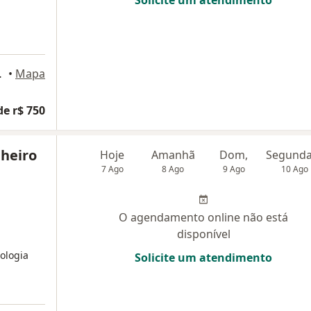
143, Petrópolis
•
Mapa
de r$ 750
nheiro
Hoje
Amanhã
Dom,
7 Ago
8 Ago
9 Ago
10 Ago
O agendamento online não está
disponível
ologia
Solicite um atendimento