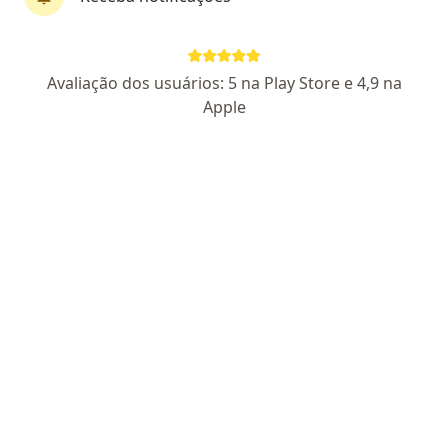
Pagamento online
Parcelamento disponível
Avaliação dos usuários: 5 na Play Store e 4,9 na
Dr. Willian Melo Junior
Apple
·
Mais
Médico de família
11 opiniões
CRM RJ 1344226
- RQE nao encontrado para (MÉDICO DE
FAMILIA)
Endereço
Teleconsulta
Rua São Sebastião 625, Petrópolis
•
Mapa
TELECONSULTA - Petrópolis/RJ
Primeira consulta Medicina de Família e Comunidade
R$ 180
Esse especialista não oferece agendamento online para esse endereço.
Solicite um atendimento