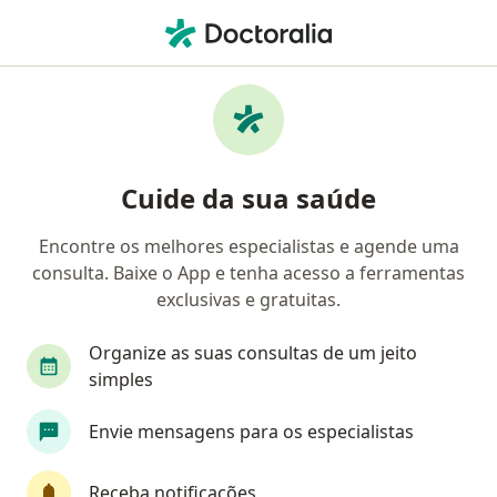
Men
Hipertensão • Petrópolis, Rio de Janeiro RJ
Filtros
• 1
Convênio
Mapa
Profissionais com experiência Hipertensão,
Cuide da sua saúde
Petrópolis
Encontre os melhores especialistas e agende uma
consulta. Baixe o App e tenha acesso a ferramentas
Qual especialização você está procurando?
exclusivas e gratuitas.
Cardiologista
Nutricionista
Médico clínic
Organize as suas consultas de um jeito
simples
Envie mensagens para os especialistas
Receba notificações