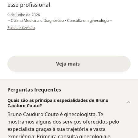
esse profissional
9 de junho de 2026
•
C´alma Medicina e Diagnóstico
•
Consulta em ginecologia
•
na opinião do utilizador Camila Haverroth Cordeiro
Solicitar revisão
Veja mais
opiniões acima
Perguntas frequentes
Quais são as principais especialidades de Bruno
Cauduro Couto?
Bruno Cauduro Couto é ginecologista. Te
mostramos alguns dos serviços oferecidos pelo
especialista graças à sua trajetória e vasta
experiência: Primeira consulta ginecologia e