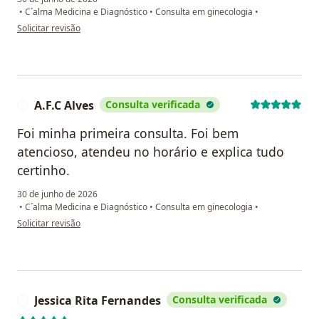
•
C´alma Medicina e Diagnóstico
•
Consulta em ginecologia
•
na opinião do utilizador JCDG
Solicitar revisão
A.F.C Alves
Consulta verificada
A
Foi minha primeira consulta. Foi bem
atencioso, atendeu no horário e explica tudo
certinho.
30 de junho de 2026
•
C´alma Medicina e Diagnóstico
•
Consulta em ginecologia
•
na opinião do utilizador A.F.C Alves
Solicitar revisão
Jessica Rita Fernandes
Consulta verificada
J