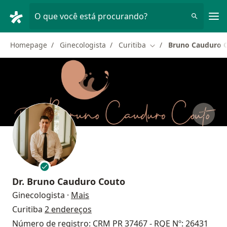
Men
O que você está procurando?
Homepage
Ginecologista
Curitiba
Bruno Cauduro 
Mudar de cidade
Dr.
Bruno Cauduro Couto
sobre as especializações
Ginecologista
·
Mais
Curitiba
2 endereços
Número de registro: CRM PR 37467 - RQE Nº: 26431