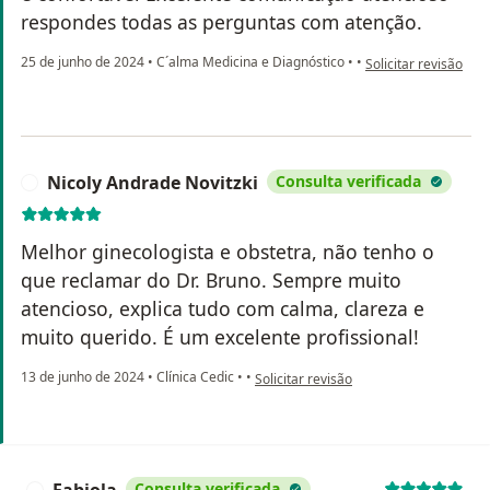
respondes todas as perguntas com atenção.
na opinião do utili
25 de junho de 2024
•
C´alma Medicina e Diagnóstico
•
•
Solicitar revisão
Nicoly Andrade Novitzki
Consulta verificada
N
Melhor ginecologista e obstetra, não tenho o
que reclamar do Dr. Bruno. Sempre muito
atencioso, explica tudo com calma, clareza e
muito querido. É um excelente profissional!
na opinião do utilizador Nicoly Andrade
13 de junho de 2024
•
Clínica Cedic
•
•
Solicitar revisão
Fabiola
Consulta verificada
F