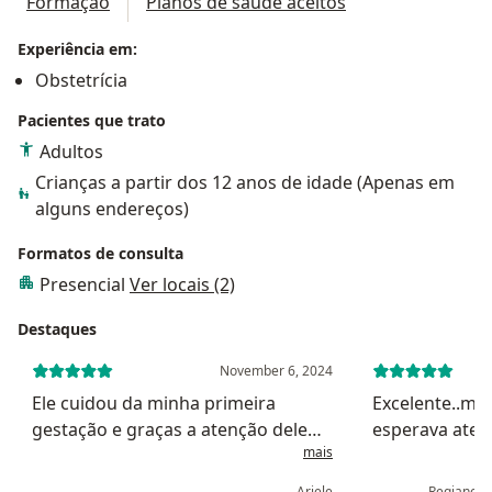
Formação
Planos de saúde aceitos
Experiência em:
Obstetrícia
Pacientes que trato
Adultos
Crianças a partir dos 12 anos de idade (Apenas em
alguns endereços)
Formatos de consulta
Presencial
Ver locais (2)
Destaques
November 6, 2024
Ele cuidou da minha primeira
Excelente..mu
gestação e graças a atenção dele
esperava aten
mais
deu tudo certo, mesmo tendo
instalações mu
problemas de saúde durante a
Excelente com
Ariele
Regiane A