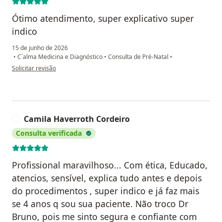
Ótimo atendimento, super explicativo super
indico
15 de junho de 2026
•
C´alma Medicina e Diagnóstico
•
Consulta de Pré-Natal
•
na opinião do utilizador Jessica Rita Fernandes
Solicitar revisão
Camila Haverroth Cordeiro
C
Consulta verificada
Profissional maravilhoso... Com ética, Educado,
atencios, sensível, explica tudo antes e depois
do procedimentos , super indico e já faz mais
se 4 anos q sou sua paciente. Não troco Dr
Bruno, pois me sinto segura e confiante com