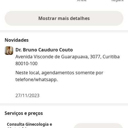
gestação. Agora vamos para a
respondes to
próxima e vai dar tudo certo se
atenção.
Deus quiser.
Mostrar mais detalhes
sobre a experiência
Novidades
Dr. Bruno Cauduro Couto
Avenida Visconde de Guarapuava, 3077, Curitiba
80010-100
Neste local, agendamentos somente por
telefone/whatsapp.
27/11/2023
Serviços e preços
Consulta Ginecologia e