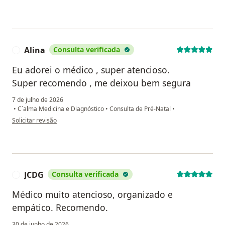
Alina
Consulta verificada
A
Eu adorei o médico , super atencioso.
Super recomendo , me deixou bem segura
7 de julho de 2026
•
C´alma Medicina e Diagnóstico
•
Consulta de Pré-Natal
•
na opinião do utilizador Alina
Solicitar revisão
JCDG
Consulta verificada
J
Médico muito atencioso, organizado e
empático. Recomendo.
30 de junho de 2026