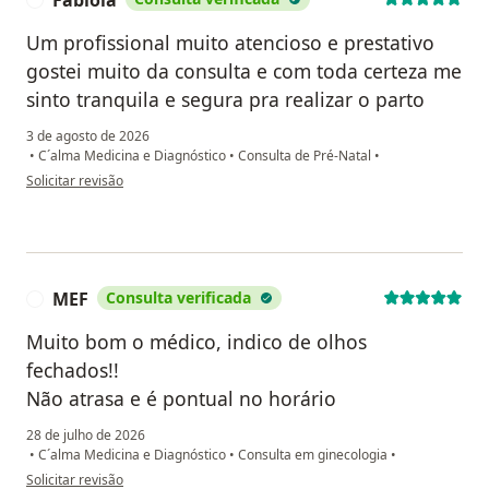
Um profissional muito atencioso e prestativo
gostei muito da consulta e com toda certeza me
sinto tranquila e segura pra realizar o parto
3 de agosto de 2026
•
C´alma Medicina e Diagnóstico
•
Consulta de Pré-Natal
•
na opinião do utilizador Fabiola
Solicitar revisão
MEF
Consulta verificada
M
Muito bom o médico, indico de olhos
fechados!!
Não atrasa e é pontual no horário
28 de julho de 2026
•
C´alma Medicina e Diagnóstico
•
Consulta em ginecologia
•
na opinião do utilizador MEF
Solicitar revisão