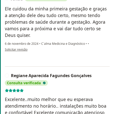
Ele cuidou da minha primeira gestação e graças
a atenção dele deu tudo certo, mesmo tendo
problemas de saúde durante a gestação. Agora
vamos para a próxima e vai dar tudo certo se
Deus quiser.
6 de novembro de 2024
•
C´alma Medicina e Diagnóstico
•
•
na opinião do utilizador Ariele
Solicitar revisão
Regiane Aparecida Fagundes Gonçalves
R
Consulta verificada
Excelente..muito melhor que eu esperava
atendimento no horário.. instalações muito boa
e confortável Excelente comunicação atencioso