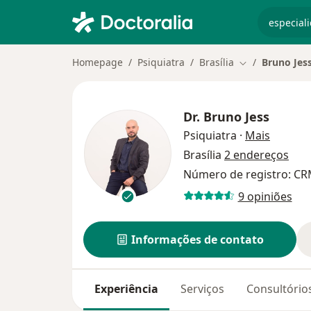
especiali
Homepage
Psiquiatra
Brasília
Bruno Jes
Mudar de cida
Dr.
Bruno Jess
sobre a
Psiquiatra
·
Mais
Brasília
2 endereços
Número de registro: CR
9 opiniões
Informações de contato
Experiência
Serviços
Consultório