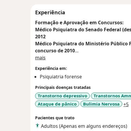
Experiência
Formação e Aprovação em Concursos:
Médico Psiquiatra do Senado Federal (des
2012
Médico Psiquiatra do Ministério Público F
concurso de 2010
Sobre mim
Médico Psiquiatra do Tribunal de Justiça do 
mais
Médico Psiquiatra da Secretaria de Saúde do
Experiência em:
Residência Médica em Psiquiatria (2007 a 2
Psiquiatria forense
Graduado em Medicina pela Universidade d
Principais doenças tratadas
Transtorno depressivo
Transtornos Amn
Dr. Bruno A. Jess é médico psiquiatra com T
a
Ataque de pânico
Bulimia Nervosa
+5
Brasileira de Psiquiatria e fez Residência M
Federal. Tem experiência no tratamento do
Pacientes que trato
Adultos (Apenas em alguns endereços)
Depressão