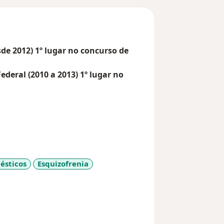
de 2012) 1º lugar no concurso de
ederal (2010 a 2013) 1º lugar no
DF e Territórios (2011)
 Distrito Federal (2010)
010)
e Ribeirão Preto
ésticos
Esquizofrenia
ítulo de Especialista pela Associação
11y_sr_more_diseases
édica no Hospital de Base do Distrito
s seguintes transtornos: