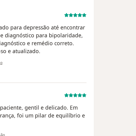
ado para depressão até encontrar
e diagnóstico para bipolaridade,
iagnóstico e remédio correto.
so e atualizado.
utilizador Susana M.
ão
paciente, gentil e delicado. Em
nça, foi um pilar de equilíbrio e
 utilizador Mirian Theyla
isão