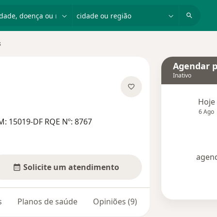
dade, doença ou nome
cidade ou região
s
de
Agendar p
Inativo
s especializações
Hoje
6 Ago
M: 15019-DF RQE Nº: 8767
agend
Solicite um atendimento
s
Planos de saúde
Opiniões (9)