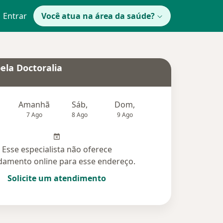
Entrar
Você atua na área da saúde?
ela Doctoralia
Amanhã
Sáb,
Dom,
Segunda-feira
Ter,
7 Ago
8 Ago
9 Ago
10 Ago
11 Ag
Esse especialista não oferece
amento online para esse endereço.
Solicite um atendimento