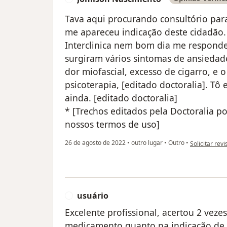
Tava aqui procurando consultório para
me apareceu indicação deste cidadã
Interclinica nem bom dia me responde
surgiram vários sintomas de ansiedad
dor miofascial, excesso de cigarro, e 
psicoterapia, [editado doctoralia]. Tô
ainda. [editado doctoralia]
* [Trechos editados pela Doctoralia 
nossos termos de uso]
na opinião do
26 de agosto de 2022
•
outro lugar
•
Outro
•
Solicitar rev
usuário
U
Excelente profissional, acertou 2 vez
medicamento quanto na indicação de t