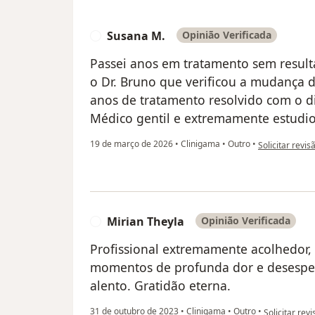
Susana M.
Opinião Verificada
S
Passei anos em tratamento sem result
o Dr. Bruno que verificou a mudança d
anos de tratamento resolvido com o d
Médico gentil e extremamente estudio
na opinião do 
19 de março de 2026
•
Clinigama
•
Outro
•
Solicitar revis
Mirian Theyla
Opinião Verificada
M
Profissional extremamente acolhedor, 
momentos de profunda dor e desespera
alento. Gratidão eterna.
na opinião do
31 de outubro de 2023
•
Clinigama
•
Outro
•
Solicitar rev