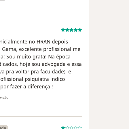
Inicialmente no HRAN depois
no Gama, excelente profissional me
da! Sou muito grata! Na época
ndicados, hoje sou advogada e essa
a pra voltar pra faculdade), e
issional psiquiatra indico
or fazer a diferença !
 do utilizador Débora Pereira
evisão
ada