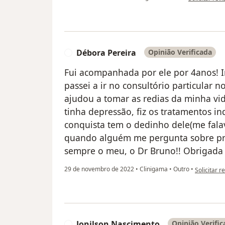
Débora Pereira
Opinião Verificada
D
Fui acompanhada por ele por 4anos! 
passei a ir no consultório particular 
ajudou a tomar as redias da minha vi
tinha depressão, fiz os tratamentos i
conquista tem o dedinho dele(me falav
quando alguém me pergunta sobre prof
sempre o meu, o Dr Bruno!! Obrigada p
na opinião
29 de novembro de 2022
•
Clinigama
•
Outro
•
Solicitar r
Jonilson Nascimento
Opinião Verific
J