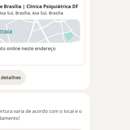
 Brasília | Clinica Psiquiátrica DF
sa Sul, Brasília,
Asa Sul
,
Brasília
 mapa
re num novo separador
nto online neste endereço
 detalhes
bre o endereço
rtura varia de acordo com o local e o
ndamento!