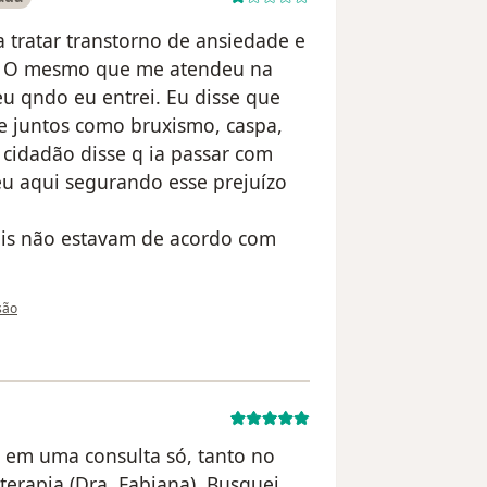
 tratar transtorno de ansiedade e
o. O mesmo que me atendeu na
u qndo eu entrei. Eu disse que
e juntos como bruxismo, caspa,
o cidadão disse q ia passar com
 eu aqui segurando esse prejuízo
pois não estavam de acordo com
 utilizador Jonilson Nascimento
isão
es em uma consulta só, tanto no
erapia (Dra. Fabiana). Busquei