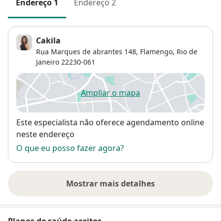
Endereço 1
Endereço 2
Cakila
Rua Marques de abrantes 148,
Flamengo
,
Rio de
Janeiro
22230-061
Ampliar o mapa
abre num novo separador
Disponibilidade
Este especialista não oferece agendamento online
neste endereço
O que eu posso fazer agora?
Mostrar mais detalhes
sobre o endereço
Planos de saúde aceitos