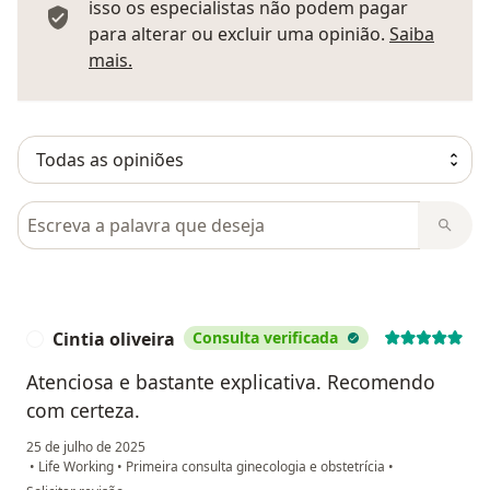
isso os especialistas não podem pagar
para alterar ou excluir uma opinião.
Saiba
Saber mais sobre pareceres
mais.
Pesquisar em opiniões
Cintia oliveira
Consulta verificada
C
Atenciosa e bastante explicativa. Recomendo
com certeza.
25 de julho de 2025
•
Life Working
•
Primeira consulta ginecologia e obstetrícia
•
na opinião do utilizador Cintia oliveira