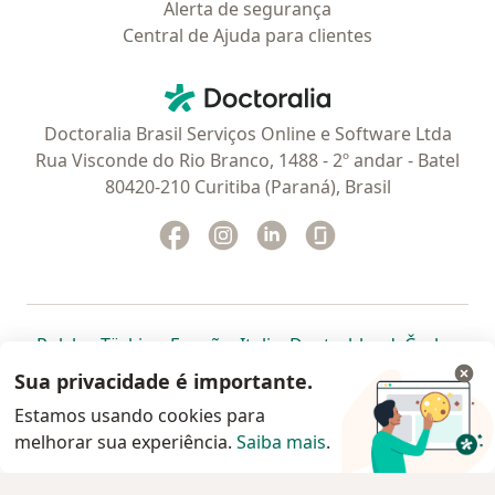
Alerta de segurança
Central de Ajuda para clientes
Contato
Doctoralia - Homepage
Doctoralia Brasil Serviços Online e Software Ltda
Rua Visconde do Rio Branco, 1488 - 2º andar - Batel
80420-210 Curitiba (Paraná), Brasil
Facebook
abre num novo separador
Instagram
abre num novo separador
Linkedin
abre num novo separad
Glassdoor
abre num novo se
abre num novo separador
abre num novo separador
abre num novo separador
abre num novo separado
abre num n
abre
Polska
,
Türkiye
,
España
,
Italia
,
Deutschland
,
Česko
,
abre num novo separador
abre num novo separador
abre num novo separador
abre num novo separa
abre num no
abre n
Portugal
,
México
,
Chile
,
Brasil
,
Argentina
,
Perú
,
Sua privacidade é importante.
abre num novo separad
Colombia
Estamos usando cookies para
melhorar sua experiência.
www.doctoralia.com.br © 2026 - Agende agora sua
Saiba mais
.
consulta