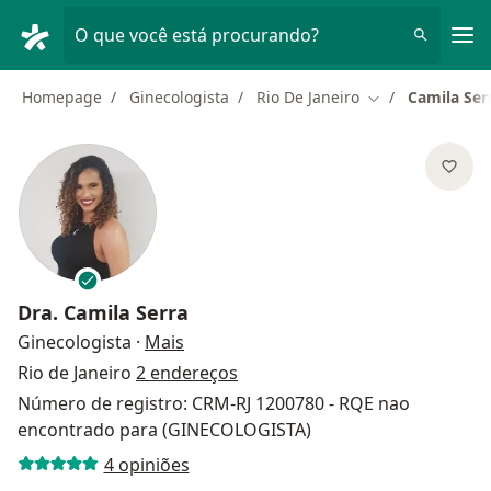
Men
O que você está procurando?
Homepage
Ginecologista
Rio De Janeiro
Camila Ser
Mudar de cidad
Dra.
Camila Serra
sobre as especializações
Ginecologista
·
Mais
Rio de Janeiro
2 endereços
Número de registro: CRM-RJ 1200780 - RQE nao
encontrado para (GINECOLOGISTA)
4 opiniões