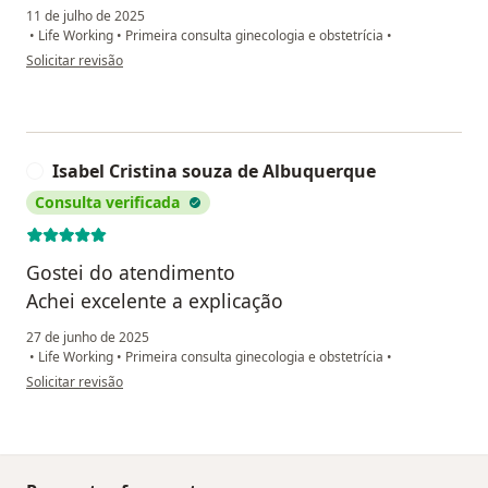
11 de julho de 2025
•
Life Working
•
Primeira consulta ginecologia e obstetrícia
•
na opinião do utilizador Glória Regina
Solicitar revisão
Isabel Cristina souza de Albuquerque
I
Consulta verificada
Gostei do atendimento
Achei excelente a explicação
27 de junho de 2025
•
Life Working
•
Primeira consulta ginecologia e obstetrícia
•
na opinião do utilizador Isabel Cristina souza de Albuquerque
Solicitar revisão