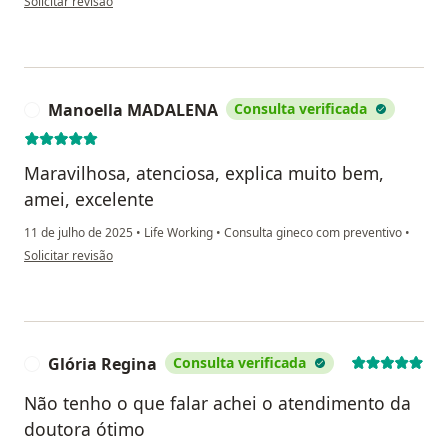
Solicitar revisão
Manoella MADALENA
Consulta verificada
M
Maravilhosa, atenciosa, explica muito bem,
amei, excelente
11 de julho de 2025
•
Life Working
•
Consulta gineco com preventivo
•
na opinião do utilizador Manoella MADALENA
Solicitar revisão
Glória Regina
Consulta verificada
G
Não tenho o que falar achei o atendimento da
doutora ótimo