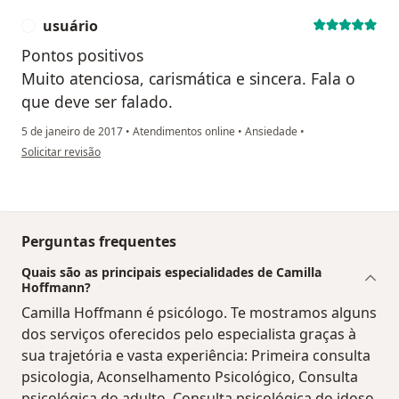
usuário
U
Pontos positivos
Muito atenciosa, carismática e sincera. Fala o
que deve ser falado.
5 de janeiro de 2017
•
Atendimentos online
•
Ansiedade
•
na opinião do utilizador usuário
Solicitar revisão
Perguntas frequentes
Quais são as principais especialidades de Camilla
Hoffmann?
Camilla Hoffmann é psicólogo. Te mostramos alguns
dos serviços oferecidos pelo especialista graças à
sua trajetória e vasta experiência: Primeira consulta
psicologia, Aconselhamento Psicológico, Consulta
psicológica do adulto, Consulta psicológica do idoso,