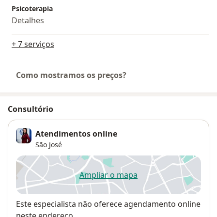
Psicoterapia
Detalhes
+ 7 serviços
Como mostramos os preços?
Consultório
Atendimentos online
São José
Ampliar o mapa
abre num novo separador
Disponibilidade
Este especialista não oferece agendamento online
neste endereço