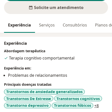
Solicite um atendimento
Experiência
Serviços
Consultórios
Planos d
Experiência
Abordagem terapêutica
Terapia cognitivo comportamental
Experiência em:
Problemas de relacionamentos
Principais doenças tratadas
Transtornos de ansiedade generalizados
Transtornos De Estresse
Transtornos cognitivos
a11y_s
Transtorno depressivo
Transtornos fóbicos
+8