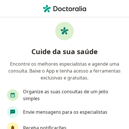
Men
Cardiologista • Barueri, São Paulo SP
Filtros
Convênio:
Omint
M
Cardiologistas Omint em Barueri
Cuide da sua saúde
Encontre os melhores especialistas e agende uma
consulta. Baixe o App e tenha acesso a ferramentas
exclusivas e gratuitas.
Organize as suas consultas de um jeito
simples
Dr. Walter Jose Guidi
Envie mensagens para os especialistas
·
Mais
Cardiologista
683 opiniões
Receba notificações