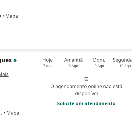
o
•
Mapa
igues
Hoje
Amanhã
Dom,
7 Ago
8 Ago
9 Ago
10 Ago
Mais
O agendamento online não está
disponível
Solicite um atendimento
ço Empresarial Jardim Sul - Sala 1024, São Paulo
•
Mapa