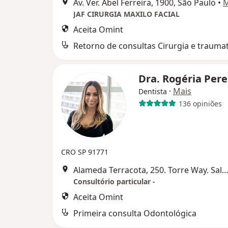
Av. Ver. Abel Ferreira, 1900, São Paulo
•
JAF CIRURGIA MAXILO FACIAL
Aceita Omint
Dra. Rogéria Pere
·
Mais
Dentista
136 opiniões
CRO SP 91771
Alameda Terracota, 250. Torre Way. Sala 1502, São Caetano d
Consultório particular -
Aceita Omint
Primeira consulta Odontológica