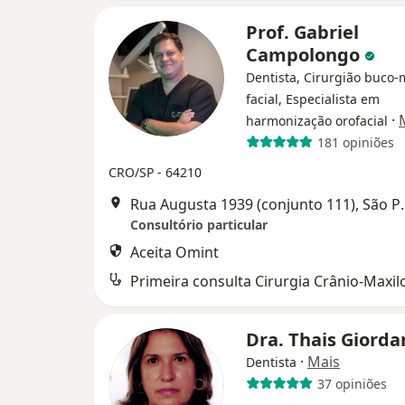
Prof. Gabriel
Campolongo
Dentista, Cirurgião buco-
facial, Especialista em
·
harmonização orofacial
181 opiniões
CRO/SP - 64210
Rua Augusta 1939
Consultório particular
Aceita Omint
Primeira consulta Cirurgia Crânio-Maxilo
Dra. Thais Giord
·
Mais
Dentista
37 opiniões