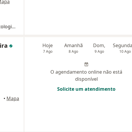
Mapa
Retorno de consultas Cirurgia e traumatologia Buco-maxilo-facial
ira
Hoje
Amanhã
Dom,
7 Ago
8 Ago
9 Ago
10 Ago
O agendamento online não está
disponível
Solicite um atendimento
o Sul
•
Mapa