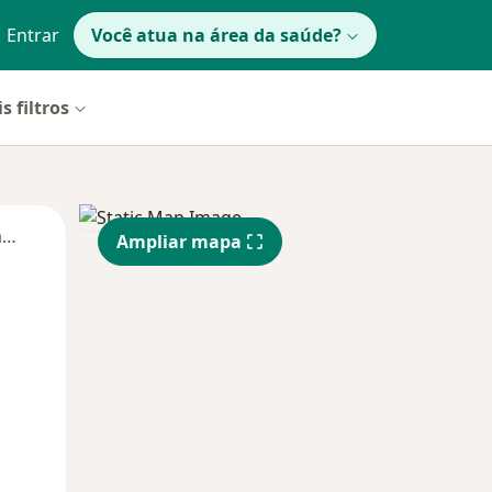
Entrar
Você atua na área da saúde?
s filtros
Segunda-feira
Ter,
Qua
Qui,
Ampliar mapa
11 Ago
12 Ago
13 Ago