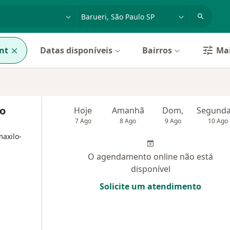
dade, doença ou nome
cidade ou região
nt
Datas disponíveis
Bairros
Mai
io
Hoje
Amanhã
Dom,
7 Ago
8 Ago
9 Ago
10 Ago
maxilo-
O agendamento online não está
disponível
Solicite um atendimento