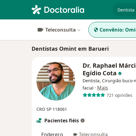
especiali
Teleconsulta
Convênio:
Omi
Dentistas Omint em Barueri
Dr. Raphael Márc
Egídio Cota
Dentista, Cirurgião buco-
·
Mais
facial
721 opiniões
CRO SP 118061
Pacientes fiéis
Endereço
Teleconsulta