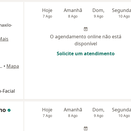
Hoje
Amanhã
Dom,
7 Ago
8 Ago
9 Ago
10 Ago
maxilo-
O agendamento online não está
Mais
disponível
Solicite um atendimento
 (conjunto 111), São Paulo
•
Mapa
-Facial
ano
Hoje
Amanhã
Dom,
7 Ago
8 Ago
9 Ago
10 Ago