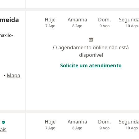
lmeida
Hoje
Amanhã
Dom,
7 Ago
8 Ago
9 Ago
10 Ago
maxilo-
O agendamento online não está
disponível
Solicite um atendimento
•
Mapa
n
Hoje
Amanhã
Dom,
7 Ago
8 Ago
9 Ago
10 Ago
ais