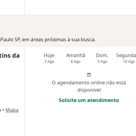
o Paulo SP, em áreas próximas à sua busca.
tins da
Hoje
Amanhã
Dom,
7 Ago
8 Ago
9 Ago
10 Ago
O agendamento online não está
disponível
Solicite um atendimento
o
•
Mapa