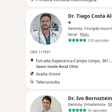
Dr. Tiago Costa A
Dentista, Cirurgião buco-
·
Mais
facial
218 opiniões
CRO 117537
Estrada Itapecerica-Campo Limpo, 3612, Embu das Artes
Spaco Saude Bucal Clinic
Aceita Omint
Teleconsulta
Dr. Ivo Bornsztei
·
M
Dentista, Ortodontista
53 opiniões