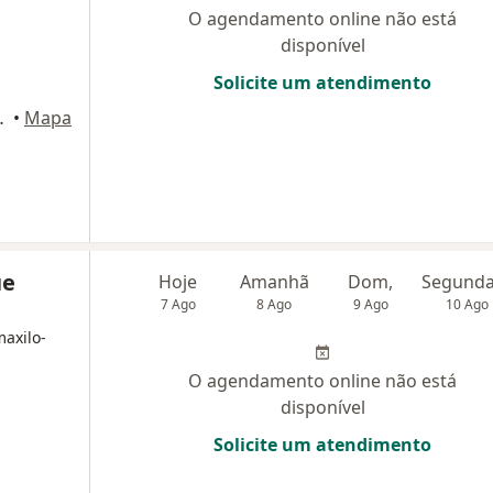
O agendamento online não está
disponível
Solicite um atendimento
 Paulo, São Paulo
•
Mapa
ue
Hoje
Amanhã
Dom,
7 Ago
8 Ago
9 Ago
10 Ago
maxilo-
O agendamento online não está
disponível
Solicite um atendimento