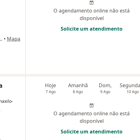
O agendamento online não está
disponível
Solicite um atendimento
 Lima, 1713 - Conj 72, São Paulo
•
Mapa
a
Hoje
Amanhã
Dom,
7 Ago
8 Ago
9 Ago
10 Ago
maxilo-
s
O agendamento online não está
disponível
Solicite um atendimento