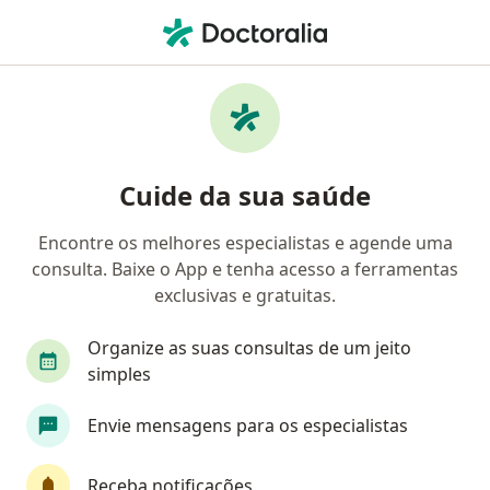
Men
Otorrino • Barueri, São Paulo SP
Filtros
Convênio:
Omint
M
Otorrinos Omint em Barueri
Cuide da sua saúde
Encontre os melhores especialistas e agende uma
consulta. Baixe o App e tenha acesso a ferramentas
exclusivas e gratuitas.
Organize as suas consultas de um jeito
simples
Dra. Cristiane Passos Dias Levy
Envie mensagens para os especialistas
·
Mais
Otorrino
88 opiniões
Receba notificações