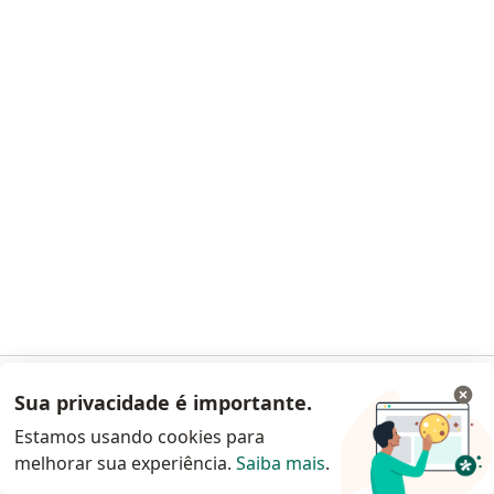
·
Mais
Otorrino
26 opiniões
CRM 98599 SP
RQE Nº: 94500
Alameda Grajau, 129 conjunto 711, Alphaville, Barueri
•
Mapa
Clínica de Otorrinolaringologia de Alphaville
Aceita Omint
Consulta Otorrinolaringologia
Esse especialista não oferece agendamento online para esse endereço.
Solicite um atendimento
Sua privacidade é importante.
Acessar App
Estamos usando cookies para
melhorar sua experiência.
Saiba mais
.
Continuar pelo site da Doctoralia