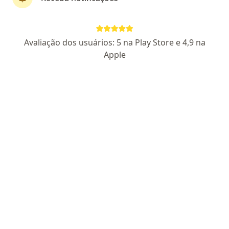
CRM SP 85404
| Otorrino: RQE 53706
Pacientes fiéis
Rua Campos Sales 260 – 9o andar – Salas 93 e 94, Barueri
•
Mapa
Avaliação dos usuários: 5 na Play Store e 4,9 na
Clínica Villela
Apple
Aceita Omint
Consulta Otorrinolaringologia
Esse especialista não oferece agendamento online para esse endereço.
Solicite um atendimento