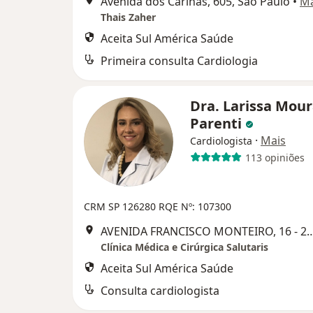
Avenida dos Carinás, 605, São Paulo
•
M
Thais Zaher
Aceita Sul América Saúde
Primeira consulta Cardiologia
Dra. Larissa Mou
Parenti
·
Mais
Cardiologista
113 opiniões
CRM SP 126280 RQE Nº: 107300
AVENIDA FRANCISCO MONTEIRO, 16 - 2º ANDAR - C
Clínica Médica e Cirúrgica Salutaris
Aceita Sul América Saúde
Consulta cardiologista