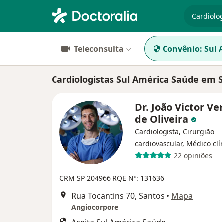
especiali
Teleconsulta
Convênio:
Sul 
Cardiologistas Sul América Saúde em 
Dr. João Victor V
de Oliveira
Cardiologista, Cirurgião
cardiovascular, Médico clí
22 opiniões
CRM SP 204966
RQE Nº: 131636
Rua Tocantins 70, Santos
•
Mapa
Angiocorpore