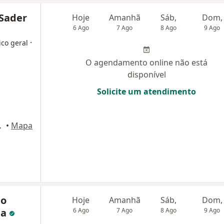
 Sader
Hoje
Amanhã
Sáb,
Dom,
6 Ago
7 Ago
8 Ago
9 Ago
·
ico geral
O agendamento online não está
disponível
Solicite um atendimento
06, Osasco
•
Mapa
io
Hoje
Amanhã
Sáb,
Dom,
da
6 Ago
7 Ago
8 Ago
9 Ago