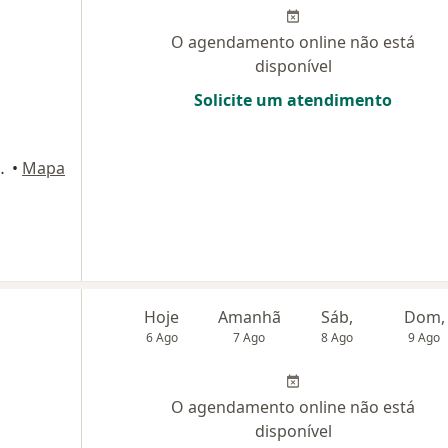
O agendamento online não está
disponível
Solicite um atendimento
 (cj 602), São Paulo
•
Mapa
Hoje
Amanhã
Sáb,
Dom,
6 Ago
7 Ago
8 Ago
9 Ago
O agendamento online não está
disponível