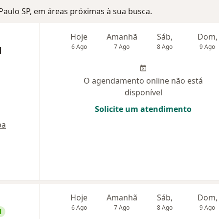
 Paulo SP, em áreas próximas à sua busca.
Hoje
Amanhã
Sáb,
Dom,
6 Ago
7 Ago
8 Ago
9 Ago
d
O agendamento online não está
disponível
Solicite um atendimento
pa
Hoje
Amanhã
Sáb,
Dom,
6 Ago
7 Ago
8 Ago
9 Ago
l