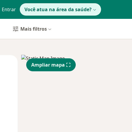
Entrar
Você atua na área da saúde?
Mais filtros
Segunda-feira
Ter,
Qua
Ampliar mapa
10 Ago
11 Ago
12 Ago