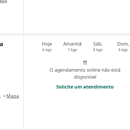
apa
ra
Hoje
Amanhã
Sáb,
Dom,
6 Ago
7 Ago
8 Ago
9 Ago
O agendamento online não está
disponível
Solicite um atendimento
ENTRO, Ribeirão Pires
•
Mapa