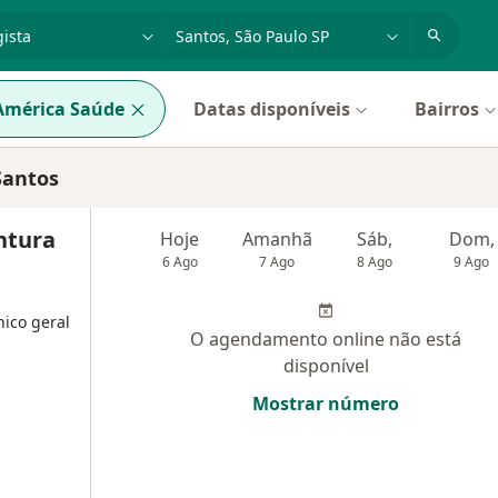
dade, doença ou nome
cidade ou região
América Saúde
Datas disponíveis
Bairros
Santos
entura
Hoje
Amanhã
Sáb,
Dom,
6 Ago
7 Ago
8 Ago
9 Ago
nico geral
O agendamento online não está
disponível
Mostrar número