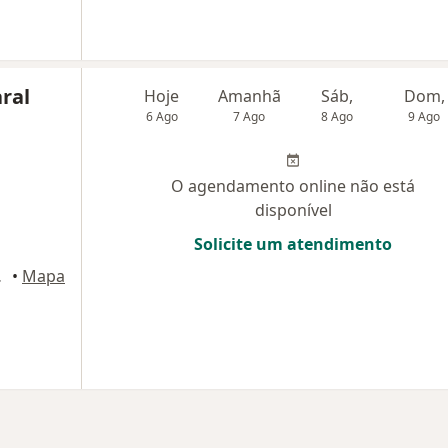
ral
Hoje
Amanhã
Sáb,
Dom,
6 Ago
7 Ago
8 Ago
9 Ago
O agendamento online não está
disponível
Solicite um atendimento
, Santos
•
Mapa