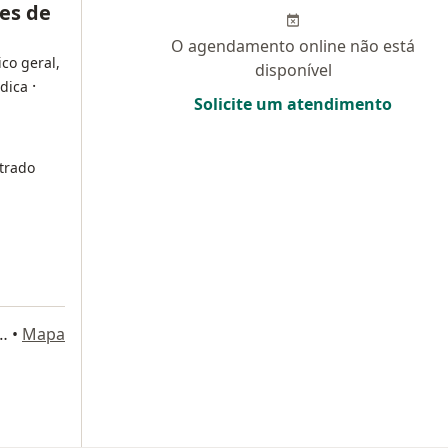
es de
O agendamento online não está
ico geral,
disponível
·
édica
Solicite um atendimento
trado
aria Lima, 1597, São Paulo
•
Mapa