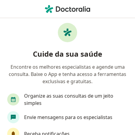
Men
Cardiopatias • Santos, São Paulo SP
Filtros
• 1
Convênio
Mapa
Profissionais com experiência Cardiopatias,
Cuide da sua saúde
Santos
Encontre os melhores especialistas e agende uma
consulta. Baixe o App e tenha acesso a ferramentas
Qual especialização você está procurando?
exclusivas e gratuitas.
Cardiologista
Médico clínico geral
Cirurgi
Organize as suas consultas de um jeito
simples
Envie mensagens para os especialistas
Receba notificações