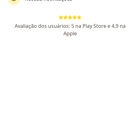
Dra. Fernanda Douradinho Da Rocha
Avaliação dos usuários: 5 na Play Store e 4,9 na
·
Mais
Cardiologista
Apple
117 opiniões
CRM SP 130057
RQE Nº: 43567
Endereço
Teleconsulta
Avenida Ana Costa, n 493 conj 95 -Gonzaga , Santos-São Paulo,Brasil, Santos
•
Mapa
FERNANDA DOURADINHO DA ROCHA SILVA
Primeira consulta Cardiologia
R$ 450
Esse especialista não oferece agendamento online para esse endereço.
Solicite um atendimento