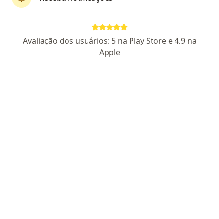
Pagamento online
Parcelamento disponível
Avaliação dos usuários: 5 na Play Store e 4,9 na
Dra. Bruna Cogo
Apple
·
Mais
Cardiologista
16 opiniões
CRM SP 192054
RQE: 102759
Especialista em Cardiologia.
Presencial em Santos e Teleconsulta para todos.
Consultas personalizadas para sua saúde cardíaca.
Endereço
Teleconsulta
Av. Ana Costa, 228, Santos
•
Mapa
Dra. Bruna Cogo
Consulta Cardiologia
R$ 500