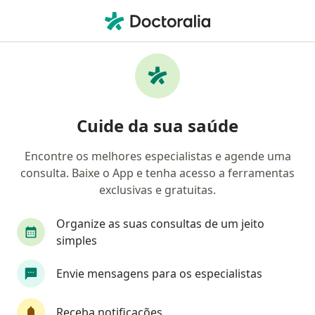
Men
Palpitações • Santos, São Paulo SP
Filtros
• 1
Convênio
Mapa
Profissionais com experiência Palpitações,
Cuide da sua saúde
Santos
Encontre os melhores especialistas e agende uma
consulta. Baixe o App e tenha acesso a ferramentas
Qual especialização você está procurando?
exclusivas e gratuitas.
Cardiologista
Médico clínico geral
Dermat
Organize as suas consultas de um jeito
simples
Envie mensagens para os especialistas
Receba notificações