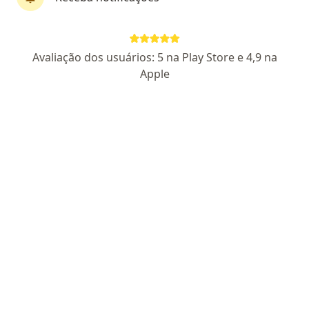
CRM SP 75054
- RQE nao encontrado para (CARDIOLOGISTA)
Pacientes fiéis
Avaliação dos usuários: 5 na Play Store e 4,9 na
Av. Paula Ferreira 2578, São Paulo
•
Mapa
Apple
Docs Saúde Pirituba
Aceita Central Nacional Unimed
Consulta Cardiologia
Esse especialista não oferece agendamento online para esse endereço.
Solicite um atendimento