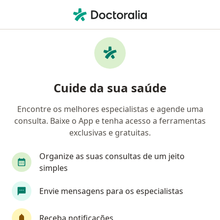
Men
Cardiologista • São Paulo, Brasil
Filtros
Convênio:
Central Nacional 
Cardiologistas Central Nacional Unimed em
Cuide da sua saúde
São Paulo
Encontre os melhores especialistas e agende uma
consulta. Baixe o App e tenha acesso a ferramentas
exclusivas e gratuitas.
Organize as suas consultas de um jeito
simples
Dr. Jose Encina Nunez
Envie mensagens para os especialistas
·
Mais
Cardiologista
375 opiniões
Receba notificações