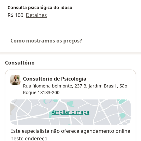
Consulta psicológica do idoso
R$ 100
Detalhes
Como mostramos os preços?
Consultório
Consultorio de Psicologia
Rua filomena belmonte, 237 B,
Jardim Brasil
,
São
Roque
18133-200
Ampliar o mapa
abre num novo separador
Disponibilidade
Este especialista não oferece agendamento online
neste endereço