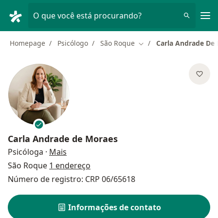
Men
O que você está procurando?
Homepage
Psicólogo
São Roque
Carla Andrade De
Mudar de cidade
Carla Andrade de Moraes
sobre as especializações
Psicóloga
·
Mais
São Roque
1 endereço
Número de registro: CRP 06/65618
Informações de contato