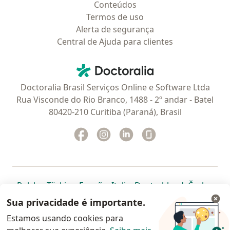
Conteúdos
Termos de uso
Alerta de segurança
Central de Ajuda para clientes
Contato
Doctoralia - Homepage
Doctoralia Brasil Serviços Online e Software Ltda
Rua Visconde do Rio Branco, 1488 - 2º andar - Batel
80420-210 Curitiba (Paraná), Brasil
Facebook
abre num novo separador
Instagram
abre num novo separador
Linkedin
abre num novo separad
Glassdoor
abre num novo se
abre num novo separador
abre num novo separador
abre num novo separador
abre num novo separado
abre num n
abre
Polska
,
Türkiye
,
España
,
Italia
,
Deutschland
,
Česko
,
abre num novo separador
abre num novo separador
abre num novo separador
abre num novo separa
abre num no
abre n
Portugal
,
México
,
Chile
,
Brasil
,
Argentina
,
Perú
,
Sua privacidade é importante.
abre num novo separad
Colombia
Estamos usando cookies para