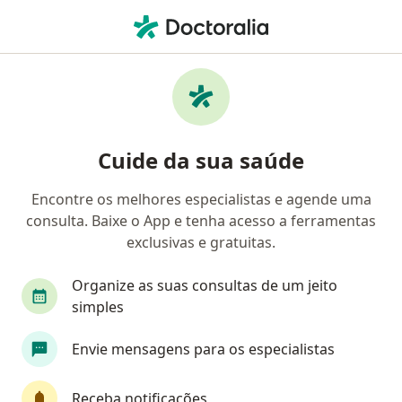
Men
O que você está procurando?
Homepage
Psiquiatra
Blumenau
Carlos Andre Silv
Mudar de cidade
Cuide da sua saúde
Encontre os melhores especialistas e agende uma
consulta. Baixe o App e tenha acesso a ferramentas
exclusivas e gratuitas.
Dr.
Carlos Andre Silva Rodrigues
sobre as especializações
Psiquiatra
·
Mais
Organize as suas consultas de um jeito
Blumenau
2 endereços
simples
Número de registro: CRM SC 22819 RQE Nº: 25530
Envie mensagens para os especialistas
432 opiniões
Receba notificações