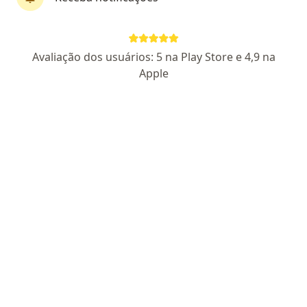
Dr. Alceu Valentino Panini
Avaliação dos usuários: 5 na Play Store e 4,9 na
·
Mais
Psiquiatra
Apple
196 opiniões
CRM: 39112-RS
I RQE Nº: 30894
CRM: 19563-SC
I RQE Nº:
18665
Pacientes fiéis
Endereço
Teleconsulta
Rua Blumenau 290 - sala 02, Timbó
•
Mapa
Timbó - Consultório Particular
Primeira consulta Psiquiatria
R$ 780
Esse especialista não oferece agendamento online para esse endereço.
Solicite um atendimento