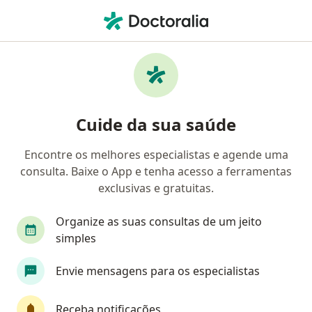
Men
Esquizofrenia • Pomerode, Santa Catarina SC
Filtros
• 1
Convênio
Mapa
Profissionais com experiência Esquizofrenia,
Cuide da sua saúde
Pomerode
Encontre os melhores especialistas e agende uma
consulta. Baixe o App e tenha acesso a ferramentas
Qual especialização você está procurando?
exclusivas e gratuitas.
Psiquiatra
Médico clínico geral
Oftalmolo
Organize as suas consultas de um jeito
simples
Envie mensagens para os especialistas
Receba notificações