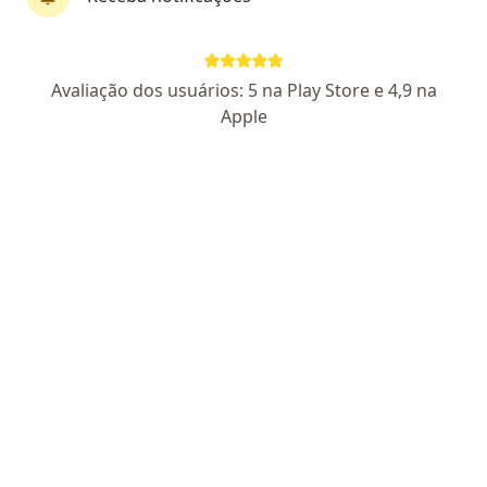
Dra. Liege Maitê Wendler
Avaliação dos usuários: 5 na Play Store e 4,9 na
·
Mais
Psicóloga
Apple
161 opiniões
CRP SC 12/21553
Endereço 1
Endereço 2
Teleconsulta
Rua Doutor Blumenau, 110, Pomerode
•
Mapa
Liege Maitê Hübner Wendler
Teleconsulta
a partir de r$ 300
Esse especialista não oferece agendamento online para esse endereço.
Solicite um atendimento