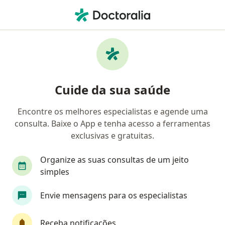
Men
Ansiedade • Pomerode, Santa Catarina SC
Filtros
• 1
Convênio
Mapa
Profissionais com experiência Ansiedade,
Cuide da sua saúde
Pomerode
Encontre os melhores especialistas e agende uma
consulta. Baixe o App e tenha acesso a ferramentas
Qual especialização você está procurando?
exclusivas e gratuitas.
Psicólogo
Psiquiatra
Médico clínico geral
Organize as suas consultas de um jeito
simples
Envie mensagens para os especialistas
Receba notificações