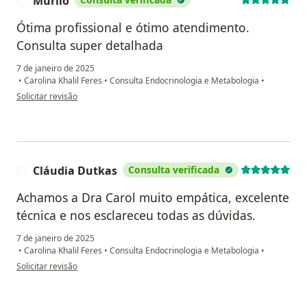
Murilo
M
Ótima profissional e ótimo atendimento.
Consulta super detalhada
7 de janeiro de 2025
•
Carolina Khalil Feres
•
Consulta Endocrinologia e Metabologia
•
na opinião do utilizador Murilo
Solicitar revisão
Cláudia Dutkas
Consulta verificada
C
Achamos a Dra Carol muito empática, excelente
técnica e nos esclareceu todas as dúvidas.
7 de janeiro de 2025
•
Carolina Khalil Feres
•
Consulta Endocrinologia e Metabologia
•
na opinião do utilizador Cláudia Dutkas
Solicitar revisão