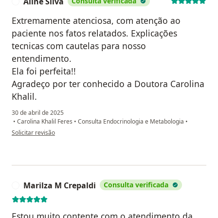
Aline Silva
Consulta verificada
A
Extremamente atenciosa, com atenção ao
paciente nos fatos relatados. Explicações
tecnicas com cautelas para nosso
entendimento.
Ela foi perfeita!!
Agradeço por ter conhecido a Doutora Carolina
Khalil.
30 de abril de 2025
•
Carolina Khalil Feres
•
Consulta Endocrinologia e Metabologia
•
na opinião do utilizador Aline Silva
Solicitar revisão
Marilza M Crepaldi
Consulta verificada
M
Estou muito contente com o atendimento da