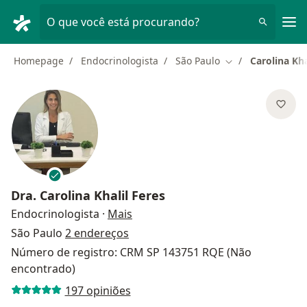
Men
O que você está procurando?
Homepage
Endocrinologista
São Paulo
Carolina Kha
Mudar de cidade
Dra.
Carolina Khalil Feres
sobre as especializações
Endocrinologista
·
Mais
São Paulo
2 endereços
Número de registro: CRM SP 143751 RQE (Não
encontrado)
197 opiniões