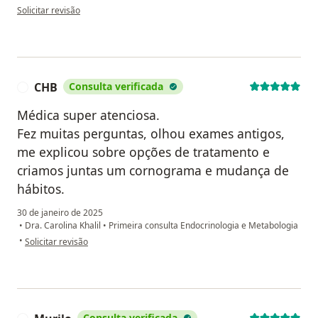
na opinião do utilizador IG
Solicitar revisão
CHB
Consulta verificada
C
Médica super atenciosa.
Fez muitas perguntas, olhou exames antigos,
me explicou sobre opções de tratamento e
criamos juntas um cornograma e mudança de
hábitos.
30 de janeiro de 2025
•
Dra. Carolina Khalil
•
Primeira consulta Endocrinologia e Metabologia
na opinião do utilizador CHB
•
Solicitar revisão
Consulta verificada