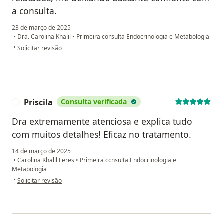
a consulta.
23 de março de 2025
•
Dra. Carolina Khalil
•
Primeira consulta Endocrinologia e Metabologia
na opinião do utilizador Joice Carvalho
•
Solicitar revisão
Priscila
Consulta verificada
P
Dra extremamente atenciosa e explica tudo
com muitos detalhes! Eficaz no tratamento.
14 de março de 2025
•
Carolina Khalil Feres
•
Primeira consulta Endocrinologia e
Metabologia
na opinião do utilizador Priscila
•
Solicitar revisão