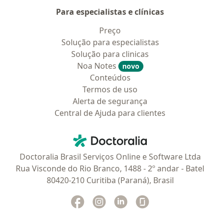
Para especialistas e clínicas
Preço
Solução para especialistas
Solução para clinicas
Noa Notes
novo
Conteúdos
Termos de uso
Alerta de segurança
Central de Ajuda para clientes
Contato
Doctoralia - Homepage
Doctoralia Brasil Serviços Online e Software Ltda
Rua Visconde do Rio Branco, 1488 - 2º andar - Batel
80420-210 Curitiba (Paraná), Brasil
Facebook
abre num novo separador
Instagram
abre num novo separador
Linkedin
abre num novo separad
Glassdoor
abre num novo se