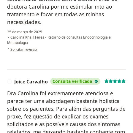
doutora Carolina por me estimular mto ao
tratamento e focar em todas as minhas
necessidades.
25 de março de 2025
•
Carolina Khalil Feres
•
Retorno de consultas Endocrinologia e
Metabologia
na opinião do utilizador Marilza M Crepaldi
•
Solicitar revisão
Joice Carvalho
Consulta verificada
J
Dra Carolina foi extremamente atenciosa e
parece ter uma abordagem bastante holística
sobre os pacientes. Para além das perguntas de
praxe, fez questão de explicar os exames
solicitados e as possíveis causas dos sintomas
relatados, me deixando bastante confiante com