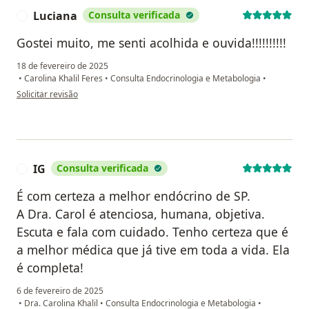
Luciana
Consulta verificada
L
Gostei muito, me senti acolhida e ouvida!!!!!!!!!!
18 de fevereiro de 2025
•
Carolina Khalil Feres
•
Consulta Endocrinologia e Metabologia
•
na opinião do utilizador Luciana
Solicitar revisão
IG
Consulta verificada
I
É com certeza a melhor endócrino de SP.
A Dra. Carol é atenciosa, humana, objetiva.
Escuta e fala com cuidado. Tenho certeza que é
a melhor médica que já tive em toda a vida. Ela
é completa!
6 de fevereiro de 2025
•
Dra. Carolina Khalil
•
Consulta Endocrinologia e Metabologia
•