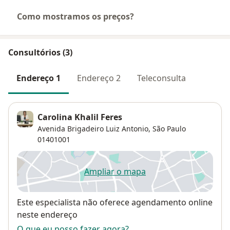
Como mostramos os preços?
Consultórios (3)
Endereço 1
Endereço 2
Teleconsulta
Carolina Khalil Feres
Avenida Brigadeiro Luiz Antonio,
São Paulo
01401001
Ampliar o mapa
abre num novo separador
Disponibilidade
Este especialista não oferece agendamento online
neste endereço
O que eu posso fazer agora?