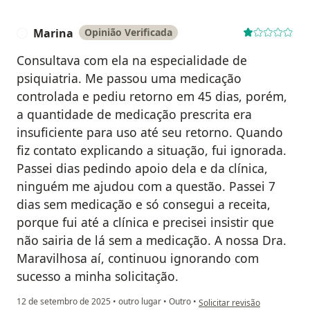
Marina
Opinião Verificada
M
Consultava com ela na especialidade de
psiquiatria. Me passou uma medicação
controlada e pediu retorno em 45 dias, porém,
a quantidade de medicação prescrita era
insuficiente para uso até seu retorno. Quando
fiz contato explicando a situação, fui ignorada.
Passei dias pedindo apoio dela e da clínica,
ninguém me ajudou com a questão. Passei 7
dias sem medicação e só consegui a receita,
porque fui até a clínica e precisei insistir que
não sairia de lá sem a medicação. A nossa Dra.
Maravilhosa aí, continuou ignorando com
sucesso a minha solicitação.
na opinião do utilizador Mari
12 de setembro de 2025
•
outro lugar
•
Outro
•
Solicitar revisão