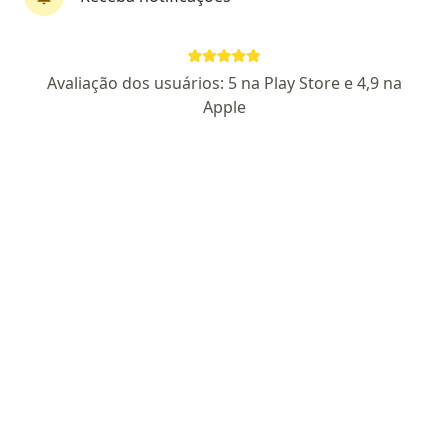
Pagamento online
Parcelamento disponível
Avaliação dos usuários: 5 na Play Store e 4,9 na
Dra. Isabella Barreto
Apple
·
Mais
Endocrinologista
27 opiniões
CRM: 222169-SP I (RQE não encontrado para Endocrinologia)
Endereço
Teleconsulta
Rua Coronel Diogo, São Paulo
•
Mapa
Isabella Barreto - Somente consultas online SP
Consulta Endocrinologia e Metabologia
R$ 500
Esse especialista não oferece agendamento online para esse endereço.
Solicite um atendimento