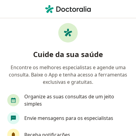
Men
Doença De Hashimoto • São Paulo, Brasil
Filtros
• 1
Convênio
Mapa
Profissionais com experiência Doença de
Cuide da sua saúde
hashimoto, São Paulo
Encontre os melhores especialistas e agende uma
consulta. Baixe o App e tenha acesso a ferramentas
Qual especialização você está procurando?
exclusivas e gratuitas.
Endocrinologista
Nutricionista
Médico clí
Organize as suas consultas de um jeito
simples
Envie mensagens para os especialistas
Receba notificações