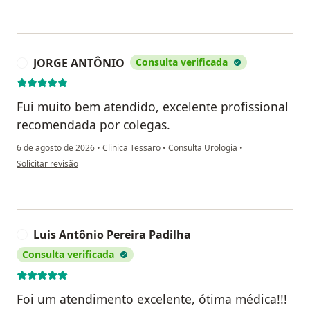
JORGE ANTÔNIO
Consulta verificada
J
Fui muito bem atendido, excelente profissional
recomendada por colegas.
6 de agosto de 2026
•
Clinica Tessaro
•
Consulta Urologia
•
na opinião do utilizador JORGE ANTÔNIO
Solicitar revisão
Luis Antônio Pereira Padilha
L
Consulta verificada
Foi um atendimento excelente, ótima médica!!!