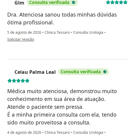
Glm
Consulta verificada
G
Dra. Atenciosa sanou todas minhas dúvidas
ótima profissional.
5 de agosto de 2026
•
Clinica Tessaro
•
Consulta Urologia
•
na opinião do utilizador Glm
Solicitar revisão
Celau Palma Leal
Consulta verificada
C
Médica muito atenciosa, demonstrou muito
conhecimento em sua área de atuação.
Atende o paciente sem pressa.
É a minha primeira consulta com ela, tendo
sido muito proveitosa a consulta.
4 de agosto de 2026
•
Clinica Tessaro
•
Consulta Urologia
•