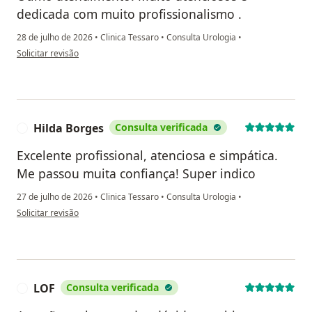
dedicada com muito profissionalismo .
28 de julho de 2026
•
Clinica Tessaro
•
Consulta Urologia
•
na opinião do utilizador Fátima Soares Costa
Solicitar revisão
Hilda Borges
Consulta verificada
H
Excelente profissional, atenciosa e simpática.
Me passou muita confiança! Super indico
27 de julho de 2026
•
Clinica Tessaro
•
Consulta Urologia
•
na opinião do utilizador Hilda Borges
Solicitar revisão
LOF
Consulta verificada
L