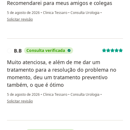
Recomendarei para meus amigos e colegas
5 de agosto de 2026
•
Clinica Tessaro
•
Consulta Urologia
•
na opinião do utilizador Luis Antônio Pereira Padilha
Solicitar revisão
B.B
Consulta verificada
B
Muito atenciosa, e além de me dar um
tratamento para a resolução do problema no
momento, deu um tratamento preventivo
também, o que é ótimo
5 de agosto de 2026
•
Clinica Tessaro
•
Consulta Urologia
•
na opinião do utilizador B.B
Solicitar revisão