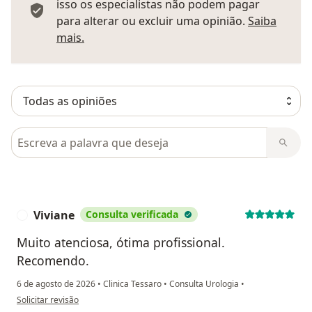
isso os especialistas não podem pagar
para alterar ou excluir uma opinião.
Saiba
Saber mais sobre pareceres
mais.
Pesquisar em opiniões
Viviane
Consulta verificada
V
Muito atenciosa, ótima profissional.
Recomendo.
6 de agosto de 2026
•
Clinica Tessaro
•
Consulta Urologia
•
na opinião do utilizador Viviane
Solicitar revisão