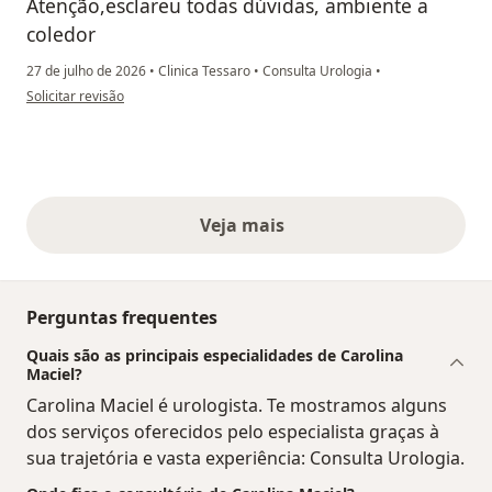
Atenção,esclareu todas dúvidas, ambiente a
coledor
27 de julho de 2026
•
Clinica Tessaro
•
Consulta Urologia
•
na opinião do utilizador LOF
Solicitar revisão
Veja mais
opiniões acima
Perguntas frequentes
Quais são as principais especialidades de Carolina
Maciel?
Carolina Maciel é urologista. Te mostramos alguns
dos serviços oferecidos pelo especialista graças à
sua trajetória e vasta experiência: Consulta Urologia.