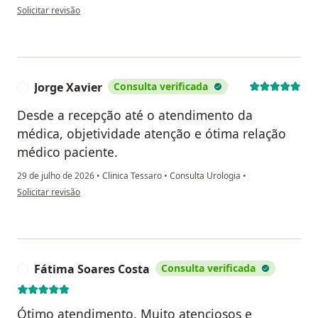
na opinião do utilizador Celau Palma Leal
Solicitar revisão
Jorge Xavier
Consulta verificada
J
Desde a recepção até o atendimento da
médica, objetividade atenção e ótima relação
médico paciente.
29 de julho de 2026
•
Clinica Tessaro
•
Consulta Urologia
•
na opinião do utilizador Jorge Xavier
Solicitar revisão
Fátima Soares Costa
Consulta verificada
F
Ótimo atendimento. Muito atenciosos e