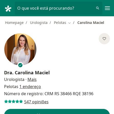
Men
O que você está procurando?
Homepage
Urologista
Pelotas
Carolina Maciel
Mudar de cidade
Dra.
Carolina Maciel
sobre as especializações
Urologista
·
Mais
Pelotas
1 endereço
Número de registro: CRM RS 38466 RQE 38196
547 opiniões