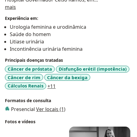
Sobre mim
Florianópolis/SC.
mais
Retornei ao RS no ano de 2021, quando fiz parte de
Experiência em:
um programa de Fellowship no Hospital de Clínicas de
Urologia feminina e urodinâmica
Porto Alegre, onde busquei mais conhecimento na
Saúde do homem
área de disfunções miccionais e urologia feminina.
Litiase urinária
Incontinência urinária feminina
Atendo Urologia Geral, incluindo litíase, urooncologia,
andrologia, disfunções miccionais e urologia feminina.
Principais doenças tratadas
Câncer de próstata
Disfunção erétil (impotência)
Câncer de rim
Câncer da bexiga
a11y_sr_more_diseases
Cálculos Renais
+11
Formatos de consulta
Presencial
Ver locais (1)
Fotos e vídeos