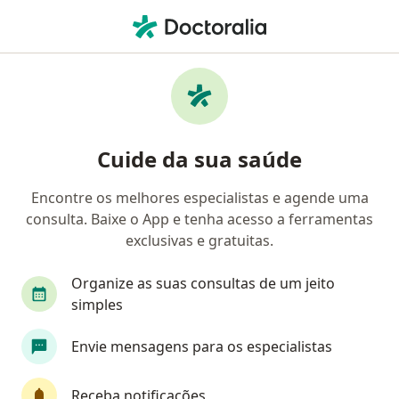
Men
Bexiga Urinária Hiperativa • Pelotas, Rio Grande do Sul RS
Filtros
• 1
Convênio
Mapa
Profissionais com experiência Bexiga
Cuide da sua saúde
Urinária Hiperativa, Pelotas
Encontre os melhores especialistas e agende uma
consulta. Baixe o App e tenha acesso a ferramentas
Qual especialização você está procurando?
exclusivas e gratuitas.
Urologista
Cirurgião geral
Oncologista
Organize as suas consultas de um jeito
simples
Envie mensagens para os especialistas
Receba notificações