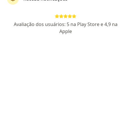
Dra. Carolina Maciel
Avaliação dos usuários: 5 na Play Store e 4,9 na
·
Mais
Urologista
Apple
547 opiniões
CRM RS 38466
RQE 38196
Goncalves Chaves, 3027, Pelotas
•
Mapa
Clinica Tessaro
Consulta Urologia
Consultar valores
Esse especialista não oferece agendamento online para esse endereço.
Solicite um atendimento