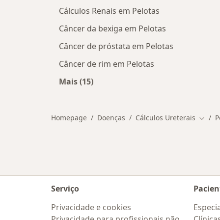
Cálculos Renais em Pelotas
Câncer da bexiga em Pelotas
Câncer de próstata em Pelotas
Câncer de rim em Pelotas
Mais (15)
Mais na categoria: Doenças relacion
Homepage
Doenças
Cálculos Ureterais
P
Mudar
Serviço
Pacien
Privacidade e cookies
Especia
Privacidade para profissionais não
Clínica