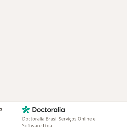
Contato
Doctoralia - Homepage
as
Doctoralia Brasil Serviços Online e
Software Ltda