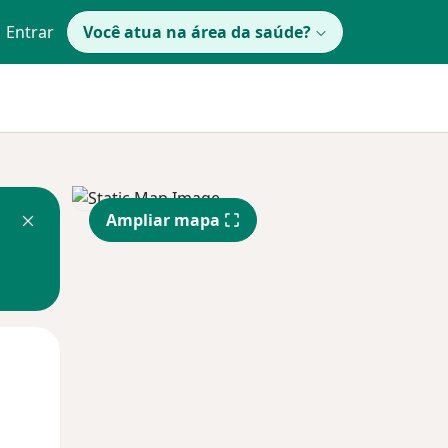
Entrar
Você atua na área da saúde?
Ampliar mapa
Qua
Qui,
Sex,
12 Ago
13 Ago
14 Ago