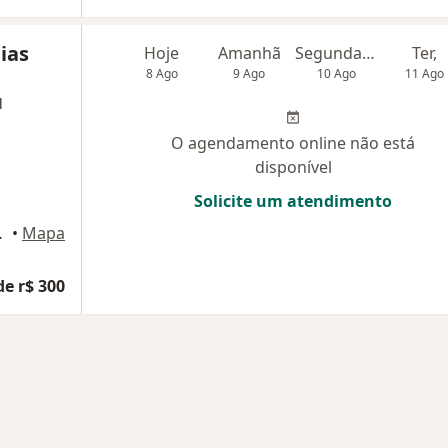
ias
Hoje
Amanhã
Segunda-feira
Ter,
8 Ago
9 Ago
10 Ago
11 Ago
l
O agendamento online não está
disponível
Solicite um atendimento
6, Pelotas
•
Mapa
de r$ 300