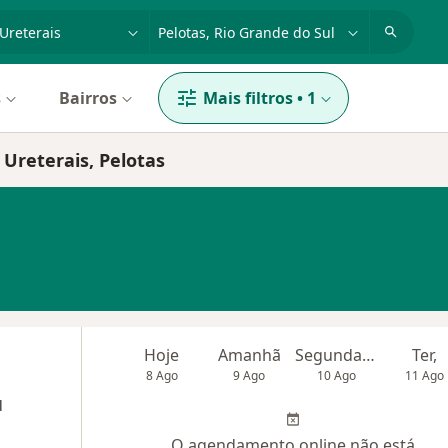
dade, doença ou nome
cidade ou região
s
Bairros
Mais filtros
•
1
 Ureterais, Pelotas
Hoje
Amanhã
Segunda-feira
Ter,
8 Ago
9 Ago
10 Ago
11 Ago
l
O agendamento online não está