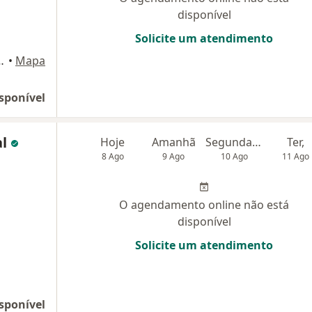
disponível
Solicite um atendimento
 692, sala 308, Pelotas
•
Mapa
sponível
al
Hoje
Amanhã
Segunda-feira
Ter,
8 Ago
9 Ago
10 Ago
11 Ago
O agendamento online não está
disponível
Solicite um atendimento
sponível