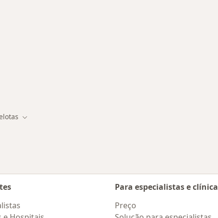
adas em Pelotas
elotas
 de cidade
Mudar de cidade
tes
Para especialistas e clínic
listas
Preço
s e Hospitais
Solução para especialistas