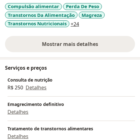
performance. Também atuo no tratamento de
Compulsão alimentar
Perda De Peso
quadros de diabetes, hipertensão, dislipidemias,
Transtornos Da Alimentação
Magreza
hepáticos, tireoide, depressão, ansiedade, transtornos
alimentares e quadros psiquiátricos diversos. Foco
a11y_sr_more_diseases
Transtornos Nutricionais
+24
sempre no melhor acolhimento ao paciente, tratando
a pessoa e não apenas a condição e saúde. Venho
Mostrar mais detalhes
para promover uma melhor qualidade de vida e
sobre a experiência
confiança, através da alimentação!
Serviços e preços
Consulta de nutrição
R$ 250
Detalhes
Emagrecimento definitivo
Detalhes
Tratamento de transtornos alimentares
Detalhes