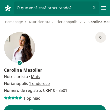
Men
O que você está procurando?
Homepage
Nutricionista
Florianópolis
Carolina Mas
Mudar de cidade
Carolina Masoller
sobre as especializações
Nutricionista
·
Mais
Florianópolis
1 endereço
Número de registro: CRN10 - 8501
1 opinião