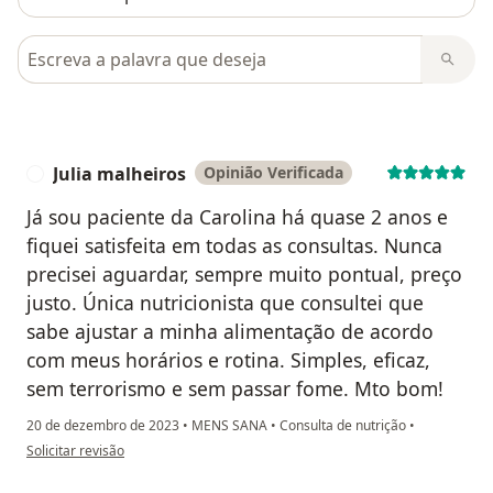
Pesquisar em opiniões
Julia malheiros
Opinião Verificada
J
Já sou paciente da Carolina há quase 2 anos e
fiquei satisfeita em todas as consultas. Nunca
precisei aguardar, sempre muito pontual, preço
justo. Única nutricionista que consultei que
sabe ajustar a minha alimentação de acordo
com meus horários e rotina. Simples, eficaz,
sem terrorismo e sem passar fome. Mto bom!
20 de dezembro de 2023
•
MENS SANA
•
Consulta de nutrição
•
na opinião do utilizador Julia malheiros
Solicitar revisão