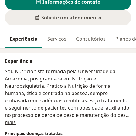
Informações de contato
Solicite um atendimento
Experiência
Serviços
Consultórios
Planos d
Experiência
Sou Nutricionista formada pela Universidade da
Amazônia, pós graduada em Nutrição e
Neuropsiquiatria. Pratico a Nutrição de forma
humana, ética e centrada na pessoa, sempre
embasada em evidências científicas. Faço tratamento
e seguimento de pacientes com obesidade, auxiliando
no processo de perda de peso e manutenção do peso
Sobre mim
perdido, bem como trabalho com atletas e
mais
desportistas em busca de hipertrofia e melhora de
Principais doenças tratadas