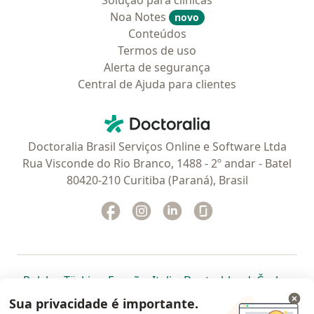
Solução para clinicas
Noa Notes
novo
Conteúdos
Termos de uso
Alerta de segurança
Central de Ajuda para clientes
Contato
Doctoralia - Homepage
Doctoralia Brasil Serviços Online e Software Ltda
Rua Visconde do Rio Branco, 1488 - 2º andar - Batel
80420-210 Curitiba (Paraná), Brasil
Facebook
abre num novo separador
Instagram
abre num novo separador
Linkedin
abre num novo separad
Glassdoor
abre num novo se
abre num novo separador
abre num novo separador
abre num novo separador
abre num novo separado
abre num n
abre
Polska
,
Türkiye
,
España
,
Italia
,
Deutschland
,
Česko
,
abre num novo separador
abre num novo separador
abre num novo separador
abre num novo separa
abre num no
abre n
Portugal
,
México
,
Chile
,
Brasil
,
Argentina
,
Perú
,
Sua privacidade é importante.
abre num novo separad