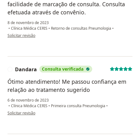
facilidade de marcação de consulta. Consulta
efetuada através de convênio.
8 de novembro de 2023
•
Clínica Médica CERIS
•
Retorno de consultas Pneumologia
•
na opinião do utilizador Alice Tiyoko Ishizaka
Solicitar revisão
Dandara
Consulta verificada
D
Ótimo atendimento! Me passou confiança em
relação ao tratamento sugerido
6 de novembro de 2023
•
Clínica Médica CERIS
•
Primeira consulta Pneumologia
•
na opinião do utilizador Dandara
Solicitar revisão