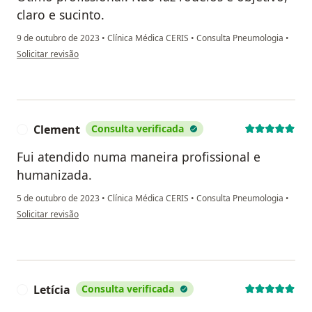
claro e sucinto.
9 de outubro de 2023
•
Clínica Médica CERIS
•
Consulta Pneumologia
•
na opinião do utilizador Rogéria Caldeira
Solicitar revisão
Clement
Consulta verificada
C
Fui atendido numa maneira profissional e
humanizada.
5 de outubro de 2023
•
Clínica Médica CERIS
•
Consulta Pneumologia
•
na opinião do utilizador Clement
Solicitar revisão
Letícia
Consulta verificada
L