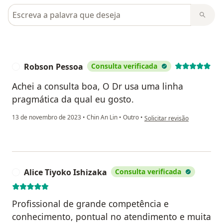
Pesquisar em opiniões
Robson Pessoa
Consulta verificada
R
Achei a consulta boa, O Dr usa uma linha
pragmática da qual eu gosto.
na opinião do utilizador Ro
13 de novembro de 2023
•
Chin An Lin
•
Outro
•
Solicitar revisão
Alice Tiyoko Ishizaka
Consulta verificada
A
Profissional de grande competência e
conhecimento, pontual no atendimento e muita