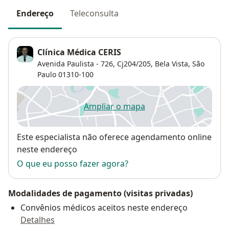
Endereço
Teleconsulta
Clínica Médica CERIS
Avenida Paulista - 726, Cj204/205,
Bela Vista
,
São
Paulo
01310-100
Ampliar o mapa
abre num novo separador
Disponibilidade
Este especialista não oferece agendamento online
neste endereço
O que eu posso fazer agora?
Modalidades de pagamento (visitas privadas)
Convênios médicos aceitos neste endereço
Detalhes