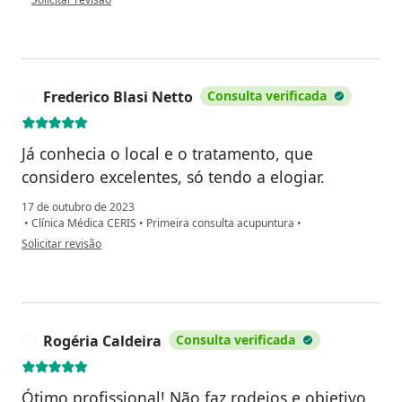
Frederico Blasi Netto
Consulta verificada
F
Já conhecia o local e o tratamento, que
considero excelentes, só tendo a elogiar.
17 de outubro de 2023
•
Clínica Médica CERIS
•
Primeira consulta acupuntura
•
na opinião do utilizador Frederico Blasi Netto
Solicitar revisão
Rogéria Caldeira
Consulta verificada
R
Ótimo profissional! Não faz rodeios e objetivo,