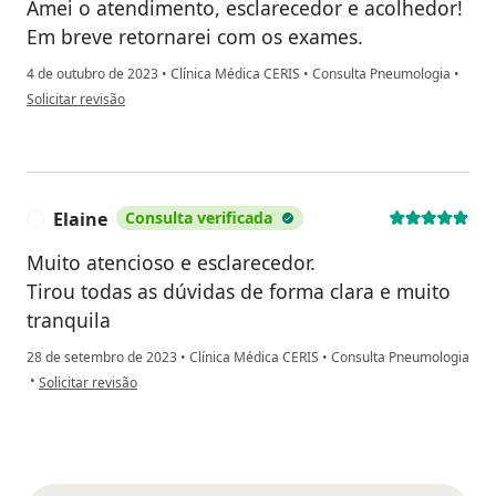
Amei o atendimento, esclarecedor e acolhedor!
Em breve retornarei com os exames.
4 de outubro de 2023
•
Clínica Médica CERIS
•
Consulta Pneumologia
•
na opinião do utilizador Letícia
Solicitar revisão
Elaine
Consulta verificada
E
Muito atencioso e esclarecedor.
Tirou todas as dúvidas de forma clara e muito
tranquila
28 de setembro de 2023
•
Clínica Médica CERIS
•
Consulta Pneumologia
na opinião do utilizador Elaine
•
Solicitar revisão