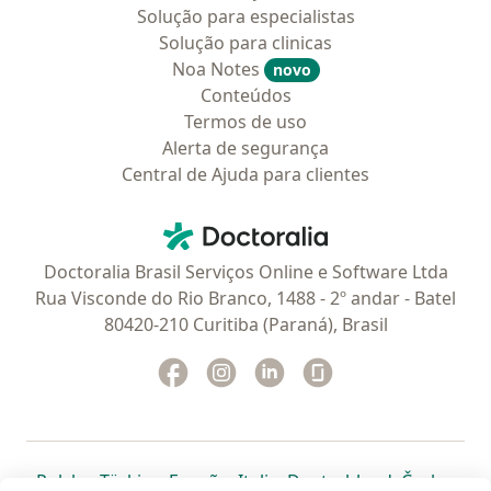
Solução para especialistas
Solução para clinicas
Noa Notes
novo
Conteúdos
Termos de uso
Alerta de segurança
Central de Ajuda para clientes
Contato
Doctoralia - Homepage
Doctoralia Brasil Serviços Online e Software Ltda
Rua Visconde do Rio Branco, 1488 - 2º andar - Batel
80420-210 Curitiba (Paraná), Brasil
Facebook
abre num novo separador
Instagram
abre num novo separador
Linkedin
abre num novo separad
Glassdoor
abre num novo se
abre num novo separador
abre num novo separador
abre num novo separador
abre num novo separado
abre num n
abre
Polska
,
Türkiye
,
España
,
Italia
,
Deutschland
,
Česko
,