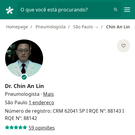
Men
O que você está procurando?
Homepage
Pneumologista
São Paulo
Chin An Lin
Mudar de cidade
Dr.
Chin An Lin
sobre as especializações
Pneumologista
·
Mais
São Paulo
1 endereço
Número de registro: CRM 62041 SP I RQE Nº: 88143 I
RQE Nº: 88142
59 opiniões